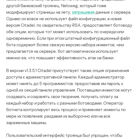
другой банковский троянец, Neloweg, который тоже
модифицирует страницы на лету,
запрашивая
данные с сервера.
Однако он вовсе не использует файл конфигурации, а новая
версия Citadel, по свидетельству RSA, предоставляет ботоводу
обе опции, которые тот может использовать по очереди или
одновременно. Если при этом штатный конфигурационный файл
бота содержит более свежую версию набора инжектов, чем
предлагается на сервере, бот автоматически использует
именно ее, что повышает эффективность атак на банки.
В версии v1.3.5.1 Citadel присутствует также опция ограничения
доступа к административной панели. Каждый администратор
может нанять до 5 программистов, предоставив им пароль к
одной из секций панели управления. Поставщики инжектов могут
создавать и сохранять свои творения, получать оплату за
каждый набор и работать с разными ботоводами. Оператор
ботнета контролирует весь процесс и применяет инжекты по
мере их появления, раздавая их выборочно или на все
зараженные машины.
Пользовательский интерфейс троянца был упрощен, чтобы