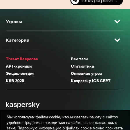
Угрозы
Категории
Threat Response
Все тэги
APT-хроники
Статистика
Энциклопедия
Описания угроз
KSB 2025
Kaspersky ICS CERT
* Facebook, Instagram, WhatsApp, Meta AI принадлежат компании Meta,
Мы используем файлы cookie, чтобы сделать работу с сайтом
признанной экстремистской организацией в России.
удобнее. Продолжая находиться на сайте, вы соглашаетесь с
© АО «Лаборатория Касперского», 2026.
этим. Подробную информацию о файлах cookie можно прочитать