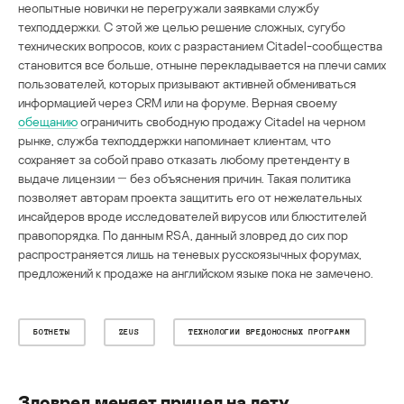
неопытные новички не перегружали заявками службу
техподдержки. С этой же целью решение сложных, сугубо
технических вопросов, коих с разрастанием Citadel-сообщества
становится все больше, отныне перекладывается на плечи самих
пользователей, которых призывают активней обмениваться
информацией через CRM или на форуме. Верная своему
обещанию
ограничить свободную продажу Citadel на черном
рынке, служба техподдержки напоминает клиентам, что
сохраняет за собой право отказать любому претенденту в
выдаче лицензии ― без объяснения причин. Такая политика
позволяет авторам проекта защитить его от нежелательных
инсайдеров вроде исследователей вирусов или блюстителей
правопорядка. По данным RSA, данный зловред до сих пор
распространяется лишь на теневых русскоязычных форумах,
предложений к продаже на английском языке пока не замечено.
БОТНЕТЫ
ZEUS
ТЕХНОЛОГИИ ВРЕДОНОСНЫХ ПРОГРАММ
Зловред меняет прицел на лету