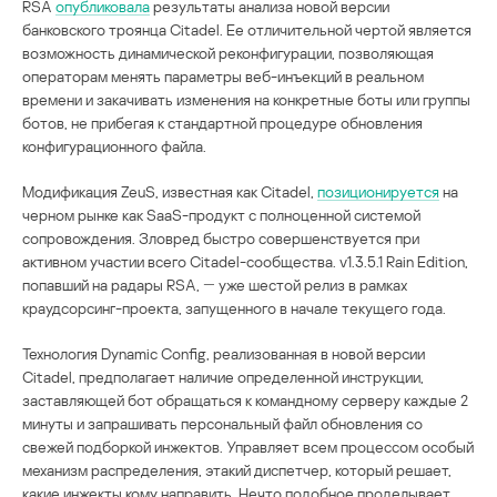
RSA
опубликовала
результаты анализа новой версии
банковского троянца Citadel. Ее отличительной чертой является
возможность динамической реконфигурации, позволяющая
операторам менять параметры веб-инъекций в реальном
времени и закачивать изменения на конкретные боты или группы
ботов, не прибегая к стандартной процедуре обновления
конфигурационного файла.
Модификация ZeuS, известная как Citadel,
позиционируется
на
черном рынке как SaaS-продукт с полноценной системой
сопровождения. Зловред быстро совершенствуется при
активном участии всего Citadel-сообщества. v1.3.5.1 Rain Edition,
попавший на радары RSA, ― уже шестой релиз в рамках
краудсорсинг-проекта, запущенного в начале текущего года.
Технология Dynamic Config, реализованная в новой версии
Citadel, предполагает наличие определенной инструкции,
заставляющей бот обращаться к командному серверу каждые 2
минуты и запрашивать персональный файл обновления со
свежей подборкой инжектов. Управляет всем процессом особый
механизм распределения, этакий диспетчер, который решает,
какие инжекты кому направить. Нечто подобное проделывает