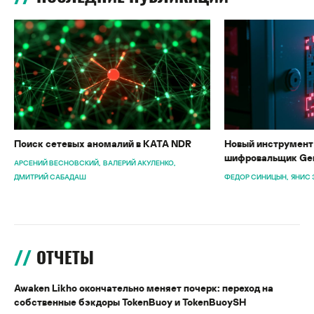
Поиск сетевых аномалий в KATA NDR
Новый инструмент 
шифровальщик Gen
АРСЕНИЙ ВЕСНОВСКИЙ
ВАЛЕРИЙ АКУЛЕНКО
ДМИТРИЙ САБАДАШ
ФЕДОР СИНИЦЫН
ЯНИС 
ОТЧЕТЫ
Awaken Likho окончательно меняет почерк: переход на
собственные бэкдоры TokenBuoy и TokenBuoySH