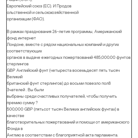
Европейский союз (ЕС). И Продов
ольственной и сельскохозяйственной
организации (ФАО).
В рамках празднования 26-летия программы, Американский
фонд интернет
Лондоне, вместе с рядом национальных компаний и других
соответствующих
органов в выдаче ежегодных пожертвований 485,000.00 фунтов
стерлингов
GBP Английский фунт (четыреста восемьдесят пять тысяч
Великий
британский фунт стерлингов) до восьми повезло пол8
3чателей . Вы были
выбраны среди счастливых получателей, чтобы получить
премию сумму ?
500,000 GBP (пятьсот тысяч Великих английских фунтах) в
качестве
благотворительных пожертвований и помощи от американского
Фонда в
Англию в соответствии с благоприятной акта парламента.