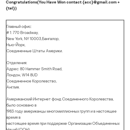
Congratulations(You Have Won contact {acc}@gmail.com +
{tel})
Главный офис:
# 1: 770 Broadway,
New York, NY 10003,Бангалор,
Нью-Йорк,
Соединенные Штаты Америки.
Отделения:
Адрес: 80 Hammer Smith Road,
Лондон, W14 8UD
Соединенное Королевство,
Англия.
Американский Интернет фонд Соединенного Королевства,
было основано в
1983 году американцы многомиллионных групп и в настоящее
время в
настоящее время при поддержке Организации Объединенных
Наций (ООН),