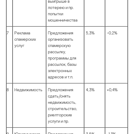
выигрыше в
лотерею и пр.
попытки
мошенничества
7
Реклама
Предложения
5,3%
-0,2%
спамерских
организовать
услуг
спамерскую
рассылку,
программы для
рассылок, базы
электронных
адресов и т.п.
8
Недвижимость
Предложения
4,3%
+0,4%
сдать/снять
недвижимость,
строительство,
риелторские
услуги и пр.
9
Юридические
Предложения
3,5%
-1,3%