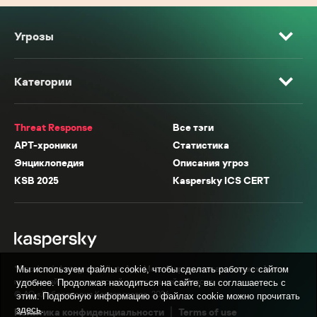
Угрозы
Категории
Threat Response
Все тэги
APT-хроники
Статистика
Энциклопедия
Описания угроз
KSB 2025
Kaspersky ICS CERT
* Facebook, Instagram, WhatsApp, Meta AI принадлежат компании Meta,
Мы используем файлы cookie, чтобы сделать работу с сайтом
признанной экстремистской организацией в России.
удобнее. Продолжая находиться на сайте, вы соглашаетесь с
© АО «Лаборатория Касперского», 2026.
этим. Подробную информацию о файлах cookie можно прочитать
здесь
.
Политика конфиденциальности
Terms of use