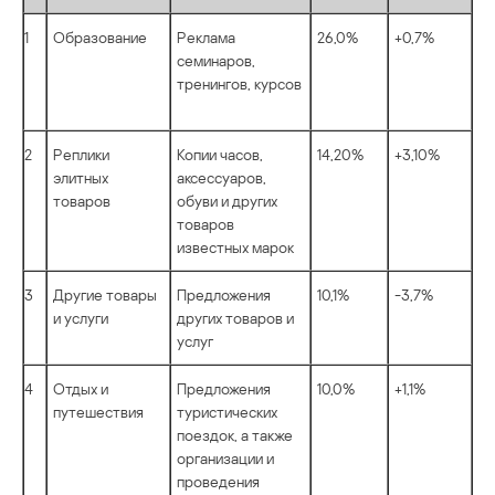
1
Образование
Реклама
26,0%
+0,7%
семинаров,
тренингов, курсов
2
Реплики
Копии часов,
14,20%
+3,10%
элитных
аксессуаров,
товаров
обуви и других
товаров
известных марок
3
Другие товары
Предложения
10,1%
-3,7%
и услуги
других товаров и
услуг
4
Отдых и
Предложения
10,0%
+1,1%
путешествия
туристических
поездок, а также
организации и
проведения