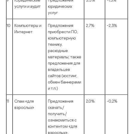
услуги и аудит
юридических
услуг
10
Компьютеры и
Предложения
2,7%
-2,3%
Интернет
приобрести ПО,
компьютерную
технику,
расходные
материалы; также
предложения для
владельцев
сайтов (хостинг,
обмен баннерами
и т.п.)
11
Спам «для
Предложения
2,0%
-0,2%
взрослых»
скачать/
получить/
ознакомиться с
контентом «для
взрослых».