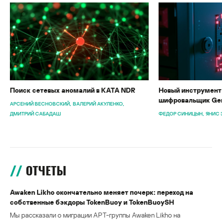
Поиск сетевых аномалий в KATA NDR
Новый инструмент 
шифровальщик Gen
АРСЕНИЙ ВЕСНОВСКИЙ
ВАЛЕРИЙ АКУЛЕНКО
ДМИТРИЙ САБАДАШ
ФЕДОР СИНИЦЫН
ЯНИС 
ОТЧЕТЫ
Awaken Likho окончательно меняет почерк: переход на
собственные бэкдоры TokenBuoy и TokenBuoySH
Мы рассказали о миграции APT-группы Awaken Likho на