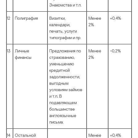
Знакомства и т.п.
12
Полиграфия
Визитки,
Менее
+0,4%
календари,
2%
печать, услуги
типографии и пр.
13
Личные
Предложения по
Менее
-0,2%
финансы
страхованию,
2%
уменьшению
кредитной
задолженности,
выгодным
условиям займов
и т.п. В
подавляющем
большинстве
англоязычные
письма.
14
Остальной
Менее
+0,4%