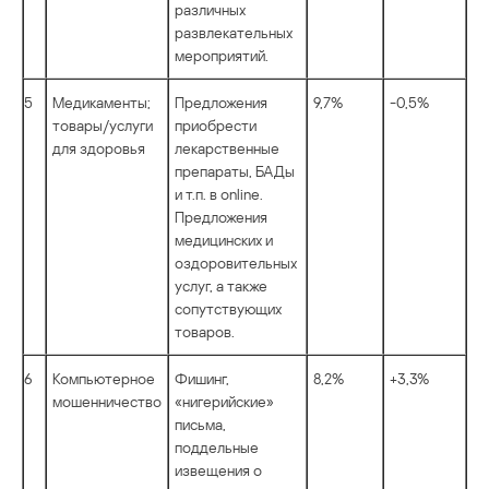
различных
развлекательных
мероприятий.
5
Медикаменты;
Предложения
9,7%
-0,5%
товары/услуги
приобрести
для здоровья
лекарственные
препараты, БАДы
и т.п. в online.
Предложения
медицинских и
оздоровительных
услуг, а также
сопутствующих
товаров.
6
Компьютерное
Фишинг,
8,2%
+3,3%
мошенничество
«нигерийские»
письма,
поддельные
извещения о