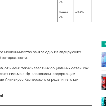
2%
Менее
+0,4%
2%
ное мошенничество заняла одну из лидирующих
б осторожности.
в, от имени таких известных социальных сетей, как
лают письма с zip-вложением, содержащим
ае Антивирус Касперского определил его как
n!