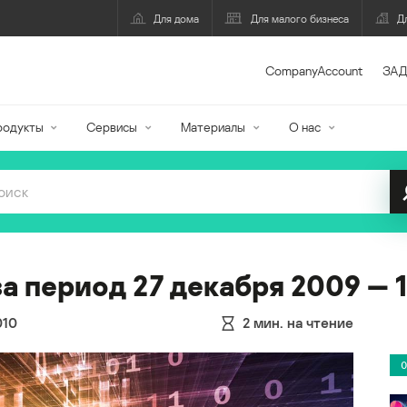
Для дома
Для малого бизнеса
Д
CompanyAccount
ЗАД
родукты
Сервисы
Материалы
О нас
 период 27 декабря 2009 — 10
010
2
мин. на чтение