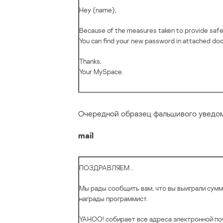
Hey {name},
Because of the measures taken to provide safe
You can find your new password in attached do
Thanks,
Your MySpace.
Очередной образец фальшивого уведом
mail
ПОЗДРАВЛЯЕМ ..
Мы рады сообщить вам, что вы выиграли сум
награды программист.
YAHOO! собирает все адреса электронной поч