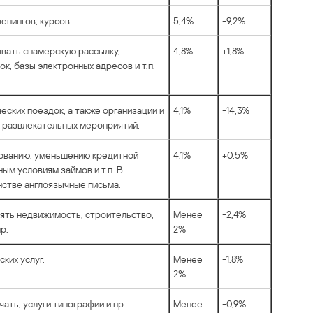
ренингов, курсов.
5,4%
-9,2%
вать спамерскую рассылку,
4,8%
+1,8%
к, базы электронных адресов и т.п.
ских поездок, а также организации и
4,1%
-14,3%
 развлекательных мероприятий.
ованию, уменьшению кредитной
4,1%
+0,5%
ым условиям займов и т.п. В
стве англоязычные письма.
ять недвижимость, строительство,
Менее
-2,4%
пр.
2%
ких услуг.
Менее
-1,8%
2%
чать, услуги типографии и пр.
Менее
-0,9%