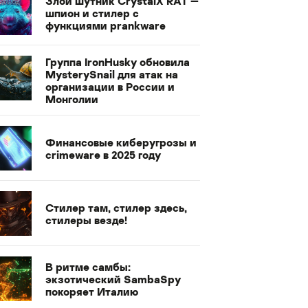
Злой шутник CrystalX RAT —
шпион и стилер с
функциями prankware
Группа IronHusky обновила
MysterySnail для атак на
организации в России и
Монголии
Финансовые киберугрозы и
crimeware в 2025 году
Стилер там, стилер здесь,
стилеры везде!
В ритме самбы:
экзотический SambaSpy
покоряет Италию