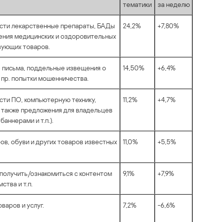
тематики
за неделю
сти лекарственные препараты, БАДы
24,2%
+7,80%
ожения медицинских и оздоровительных
твующих товаров.
» письма, поддельные извещения о
14,50%
+6,4%
 пр. попытки мошенничества.
ти ПО, компьютерную технику,
11,2%
+4,7%
 также предложения для владельцев
 баннерами и т.п.).
ров, обуви и других товаров известных
11,0%
+5,5%
получить/ознакомиться с контентом
9,1%
+7,9%
мства и т.п.
варов и услуг.
7,2%
-6,6%