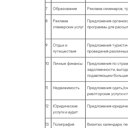
7
Образование
Реклама семинаров, т
8
Реклама
Предложения организо
спамерских услуг
программы для рассыло
9
Отдых и
Предложения туристиче
путешествия
проведения различных
10
Личные финансы
Предложения по страх
задолженности, выгодн
подавляющем большин
11
Недвижимость
Предложения сдать/сн
риелторские услуги и 
12
Юридические
Предложения юридичес
услуги и аудит
13
Полиграфия
Визитки, календари, пе