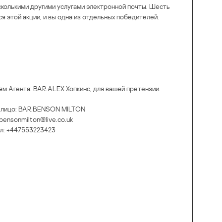
несколькими другими услугами электронной почты. Шесть
 этой акции, и вы одна из отдельных победителей.
м Агента: BAR.ALEX Хопкинс, для вашей претензии.
 лицо: BAR.BENSON MILTON
bensonmilton@live.co.uk
л: +447553223423