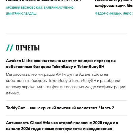
шифровальщик Gen
АРСЕНИЙ ВЕСНОВСКИЙ
ВАЛЕРИЙ АКУЛЕНКО
ДМИТРИЙ САБАДАШ
ФЕДОР СИНИЦЫН
ЯНИС 
ОТЧЕТЫ
Awaken Likho окончательно меняет почерк: переход на
собственные бэкдоры TokenBuoy и TokenBuoySH
Мы рассказали о миграции APT-группы Awaken Likho на
собственные бэкдоры TokenBuoy и TokenBuoySH и разобрали
цепочку заражения — от фишингового письма до эксфильтрации
данных.
ToddyCat — ваш скрытый почтовый ассистент. Часть 2
Активность Cloud Atlas во второй половине 2025 года и в
начале 2026 года: новые инструменты и вредоносная