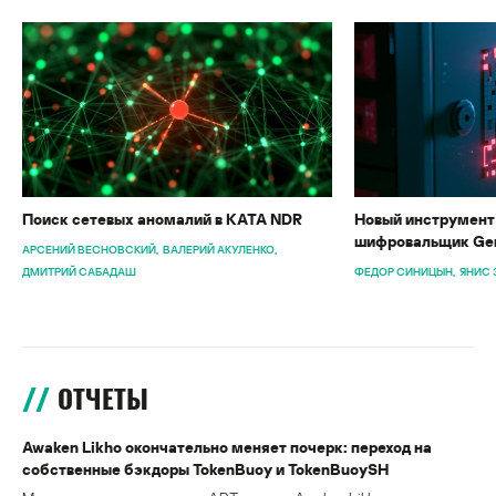
Поиск сетевых аномалий в KATA NDR
Новый инструмент 
шифровальщик Gen
АРСЕНИЙ ВЕСНОВСКИЙ
ВАЛЕРИЙ АКУЛЕНКО
ДМИТРИЙ САБАДАШ
ФЕДОР СИНИЦЫН
ЯНИС 
ОТЧЕТЫ
Awaken Likho окончательно меняет почерк: переход на
собственные бэкдоры TokenBuoy и TokenBuoySH