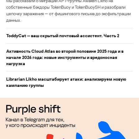
Мы рассказали о миграции APT-группы Awaken Likho на
собственные бэкдоры TokenBuoy и TokenBuoySH и разобрали
цепочку заражения — от фишингового письма до эксфильтрации
данных.
ToddyCat — ваш скрытый почтовый ассистент. Часть 2
Активность Cloud Atlas во второй половине 2025 года и в
начале 2026 года: новые инструменты и вредоносная
нагрузка
Librarian Likho масштабирует атаки: анализируем новую
кампанию группы