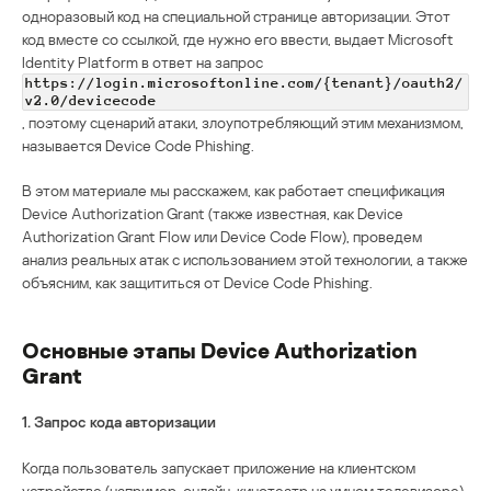
одноразовый код на специальной странице авторизации. Этот
код вместе со ссылкой, где нужно его ввести, выдает Microsoft
Identity Platform в ответ на запрос
https://login.microsoftonline.com/{tenant}/oauth2/
v2.0/devicecode
, поэтому сценарий атаки, злоупотребляющий этим механизмом,
называется Device Code Phishing.
В этом материале мы расскажем, как работает спецификация
Device Authorization Grant (также известная, как Device
Authorization Grant Flow или Device Code Flow), проведем
анализ реальных атак с использованием этой технологии, а также
объясним, как защититься от Device Code Phishing.
Основные этапы Device Authorization
Grant
1.
Запрос кода авторизации
Когда пользователь запускает приложение на клиентском
устройстве (например, онлайн-кинотеатр на умном телевизоре),