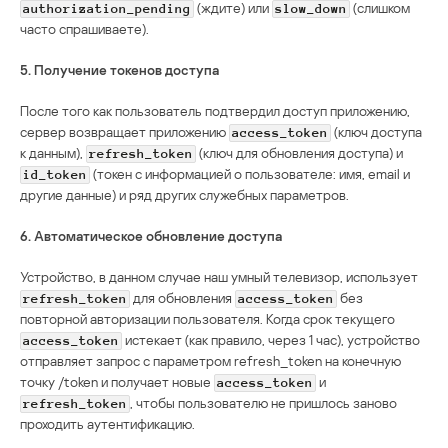
(ждите) или
(слишком
authorization_pending
slow_down
часто спрашиваете).
5. Получение токенов доступа
После того как пользователь подтвердил доступ приложению,
сервер возвращает приложению
(ключ доступа
access_token
к данным),
(ключ для обновления доступа) и
refresh_token
(токен с информацией о пользователе: имя, email и
id_token
другие данные) и ряд других служебных параметров.
6. Автоматическое обновление доступа
Устройство, в данном случае наш умный телевизор, использует
для обновления
без
refresh_token
access_token
повторной авторизации пользователя. Когда срок текущего
истекает (как правило, через 1 час), устройство
access_token
отправляет запрос с параметром refresh_token на конечную
точку /token и получает новые
и
access_token
, чтобы пользователю не пришлось заново
refresh_token
проходить аутентификацию.