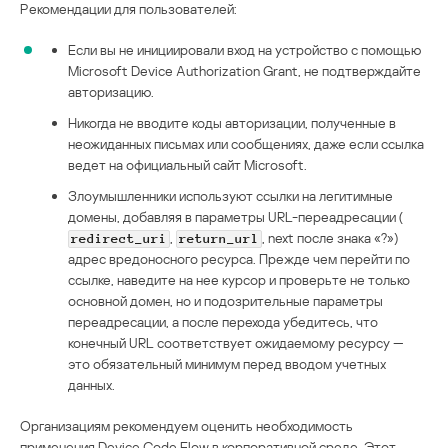
Рекомендации для пользователей:
Если вы не инициировали вход на устройство с помощью
Microsoft Device Authorization Grant, не подтверждайте
авторизацию.
Никогда не вводите коды авторизации, полученные в
неожиданных письмах или сообщениях, даже если ссылка
ведет на официальный сайт Microsoft.
Злоумышленники используют ссылки на легитимные
домены, добавляя в параметры URL-переадресации (
,
, next после знака «?»)
redirect_uri
return_url
адрес вредоносного ресурса. Прежде чем перейти по
ссылке, наведите на нее курсор и проверьте не только
основной домен, но и подозрительные параметры
переадресации, а после перехода убедитесь, что
конечный URL соответствует ожидаемому ресурсу —
это обязательный минимум перед вводом учетных
данных.
Организациям рекомендуем оценить необходимость
применения Device Code Flow в корпоративной среде. Этот