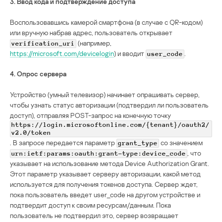
3. Ввод кода и подтверждение доступа
Воспользовавшись камерой смартфона (в случае с QR-кодом)
или вручную набрав адрес, пользователь открывает
(например,
verification_uri
https://microsoft.com/devicelogin
) и вводит
.
user_code
4. Опрос сервера
Устройство (умный телевизор) начинает опрашивать сервер,
чтобы узнать статус авторизации (подтвердил ли пользователь
доступ), отправляя POST-запрос на конечную точку
https://login.microsoftonline.com/{tenant}/oauth2/
v2.0/token
. В запросе передается параметр
со значением
grant_type
, что
urn:ietf:params:oauth:grant-type:device_code
указывает на использование метода Device Authorization Grant.
Этот параметр указывает серверу авторизации, какой метод
используется для получения токенов доступа. Сервер ждет,
пока пользователь введет user_code на другом устройстве и
подтвердит доступ к своим ресурсам/данным. Пока
пользователь не подтвердил это, сервер возвращает