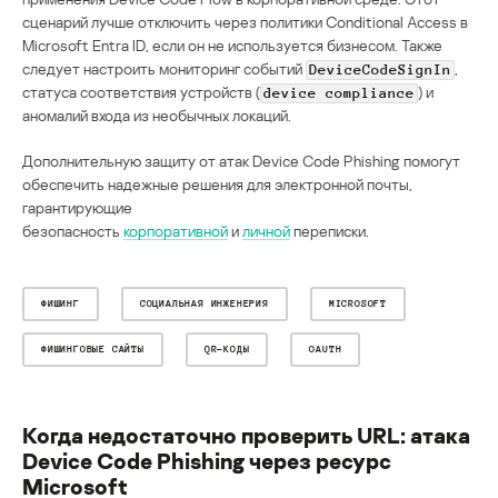
сценарий лучше отключить через политики Conditional Access в
Microsoft Entra ID, если он не используется бизнесом. Также
следует настроить мониторинг событий
,
DeviceCodeSignIn
статуса соответствия устройств (
) и
device compliance
аномалий входа из необычных локаций.
Дополнительную защиту от атак Device Code Phishing помогут
обеспечить надежные решения для электронной почты,
гарантирующие
безопасность
корпоративной
и
личной
переписки.
ФИШИНГ
СОЦИАЛЬНАЯ ИНЖЕНЕРИЯ
MICROSOFT
ФИШИНГОВЫЕ САЙТЫ
QR-КОДЫ
OAUTH
Когда недостаточно проверить URL: атака
Device Code Phishing через ресурс
Microsoft