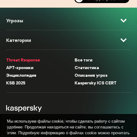
Угрозы
Категории
Threat Response
Все тэги
APT-хроники
Статистика
Энциклопедия
Описания угроз
KSB 2025
Kaspersky ICS CERT
* Facebook, Instagram, WhatsApp, Meta AI принадлежат компании Meta,
Мы используем файлы cookie, чтобы сделать работу с сайтом
признанной экстремистской организацией в России.
удобнее. Продолжая находиться на сайте, вы соглашаетесь с
© АО «Лаборатория Касперского», 2026.
этим. Подробную информацию о файлах cookie можно прочитать