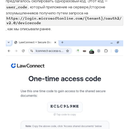
предлагалось скопировать одноразовый код. Этот код —
, который приложение на сервере/стороне
user_code
злоумышленников получило путем запроса на
https://login.microsoftonline.com/{tenant}/oauth2/
v2.0/devicecode
, как мы описывали ранее.