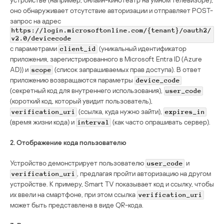
оно обнаруживает отсутствие авторизации и отправляет POST-
запрос на адрес
https://login.microsoftonline.com/{tenant}/oauth2/
v2.0/devicecode
с параметрами
(уникальный идентификатор
client_id
приложения, зарегистрированного в Microsoft Entra ID (Azure
AD)) и
(список запрашиваемых прав доступа). В ответ
scope
приложению возвращаются параметры
device_code
(секретный код для внутреннего использования),
user_code
(короткий код, который увидит пользователь),
(ссылка, куда нужно зайти),
verification_uri
expires_in
(время жизни кода) и
(как часто опрашивать сервер).
interval
2. Отображение кода пользователю
Устройство демонстрирует пользователю
и
user_code
, предлагая пройти авторизацию на другом
verification_uri
устройстве. К примеру, Smart TV показывает код и ссылку, чтобы
их ввели на смартфоне, при этом ссылка
verification_uri
может быть представлена в виде QR-кода.