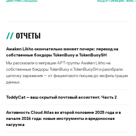
ДМИТРИЙ САБАДАШ
ФЕДОР СИНИЦЫН
ЯНИС 
ОТЧЕТЫ
Awaken Likho окончательно меняет почерк: переход на
собственные бэкдоры TokenBuoy и TokenBuoySH
Мы рассказали о миграции APT-группы Awaken Likho на
собственные бэкдоры TokenBuoy и TokenBuoySH и разобрали
цепочку заражения — от фишингового письма до эксфильтрации
данных.
ToddyCat — ваш скрытый почтовый ассистент. Часть 2
Активность Cloud Atlas во второй половине 2025 года и в
начале 2026 года: новые инструменты и вредоносная
нагрузка