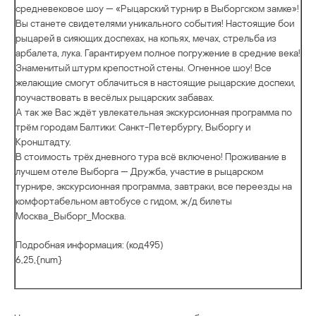
средневековое шоу — «Рыцарский турнир в Выборгском замке»!
Вы станете свидетелями уникального события! Настоящие бои
рыцарей в сияющих доспехах, на копьях, мечах, стрельба из
арбалета, лука. Гарантируем полное погружение в средние века!
Знаменитый штурм крепостной стены. Огненное шоу! Все
желающие смогут облачиться в настоящие рыцарские доспехи,
поучаствовать в весёлых рыцарских забавах.
А так же Вас ждёт увлекательная экскурсионная программа по
трём городам Балтики: Санкт-Петербургу, Выборгу и
Кронштадту.
В стоимость трёх дневного тура всё включено! Проживание в
лучшем отеле Выборга — Дружба, участие в рыцарском
турнире, экскурсионная программа, завтраки, все переезды на
комфортабельном автобусе с гидом, ж/д билеты
Москва_Выборг_Москва.
Подробная информация: (код495)
6,25,{num}