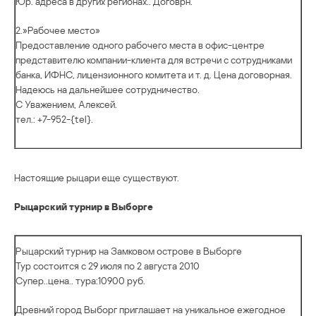
Юр. адреса в других pегионах.. Договрн.
2.»Рабочее место»
Предоставление одного рабочего места в офис-центре
представителю компании-клиента для встречи с сотрудниками
банка, ИФНС, лицензионного комитета и т. д. Цена договорная.
Надеюсь на дальнейшее сотрудничество.
С Уважением, Алексей.
тел.: +7-952-{tel}.
Настоящие рыцари еще существуют.
Рыцарский турнир в Выборге
Рыцарский турнир на Замковом острове в Выборге
Тур состоится с 29 июля по 2 августа 2010
Супер..цена.. тура:10900 руб.
Древний город Выборг приглашает на уникальное ежегодное