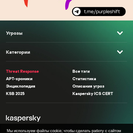
Угрозы
Категории
Threat Response
Все тэги
APT-хроники
Статистика
Энциклопедия
Описания угроз
KSB 2025
Kaspersky ICS CERT
* Facebook, Instagram, WhatsApp, Meta AI принадлежат компании Meta,
Мы используем файлы cookie, чтобы сделать работу с сайтом