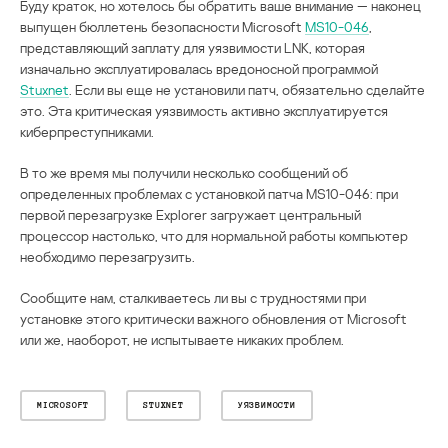
Буду краток, но хотелось бы обратить ваше внимание — наконец
выпущен бюллетень безопасности Microsoft
MS10-046
,
представляющий заплату для уязвимости LNK, которая
изначально эксплуатировалась вредоносной программой
Stuxnet
. Если вы еще не установили патч, обязательно сделайте
это. Эта критическая уязвимость активно эксплуатируется
киберпреступниками.
В то же время мы получили несколько сообщений об
определенных проблемах с установкой патча MS10-046: при
первой перезагрузке Explorer загружает центральный
процессор настолько, что для нормальной работы компьютер
необходимо перезагрузить.
Сообщите нам, сталкиваетесь ли вы с трудностями при
установке этого критически важного обновления от Microsoft
или же, наоборот, не испытываете никаких проблем.
MICROSOFT
STUXNET
УЯЗВИМОСТИ