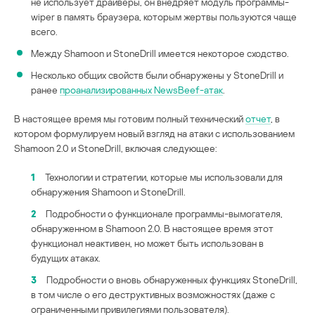
не использует драйверы, он внедряет модуль программы-
wiper в память браузера, которым жертвы пользуются чаще
всего.
Между Shamoon и StoneDrill имеется некоторое сходство.
Несколько общих свойств были обнаружены у StoneDrill и
ранее
проанализированных NewsBeef-атак
.
В настоящее время мы готовим полный технический
отчет
, в
котором формулируем новый взгляд на атаки с использованием
Shamoon 2.0 и StoneDrill, включая следующее:
1
Технологии и стратегии, которые мы использовали для
обнаружения Shamoon и StoneDrill.
2
Подробности о функционале программы-вымогателя,
обнаруженном в Shamoon 2.0. В настоящее время этот
функционал неактивен, но может быть использован в
будущих атаках.
3
Подробности о вновь обнаруженных функциях StoneDrill,
в том числе о его деструктивных возможностях (даже с
ограниченными привилегиями пользователя).