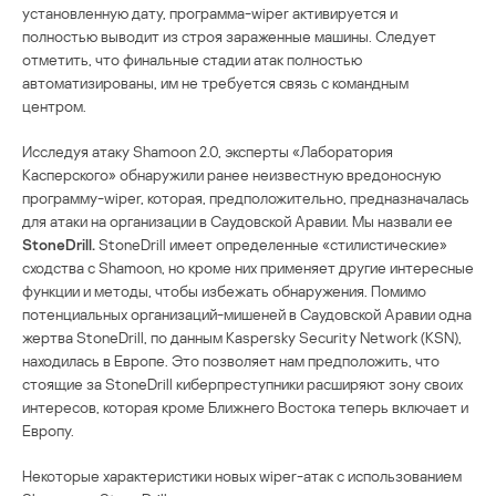
установленную дату, программа-wiper активируется и
полностью выводит из строя зараженные машины. Следует
отметить, что финальные стадии атак полностью
автоматизированы, им не требуется связь с командным
центром.
Исследуя атаку Shamoon 2.0, эксперты «Лаборатория
Касперского» обнаружили ранее неизвестную вредоносную
программу-wiper, которая, предположительно, предназначалась
для атаки на организации в Саудовской Аравии. Мы назвали ее
StoneDrill.
StoneDrill имеет определенные «стилистические»
сходства с Shamoon, но кроме них применяет другие интересные
функции и методы, чтобы избежать обнаружения. Помимо
потенциальных организаций-мишеней в Саудовской Аравии одна
жертва StoneDrill, по данным Kaspersky Security Network (KSN),
находилась в Европе. Это позволяет нам предположить, что
стоящие за StoneDrill киберпреступники расширяют зону своих
интересов, которая кроме Ближнего Востока теперь включает и
Европу.
Некоторые характеристики новых wiper-атак с использованием