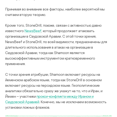
Принимая во внимание все факторы, наиболее вероятной мы
считаем вторую теорию.
Кроме того, StoneDrill, похоже, связан с активностью давно
известного
NewsBeef
, который продолжает атаковать
организации в Саудовской Аравии. С этой точки зрения,
NewsBeef и StoneDrill, по всей видимости, предназначены для
длительного использования в атаках на организации в
Саудовской Аравии, тогда как Shamoon является
высокоэффективным инструментом кратковременного
применения.
С точки зрения атрибуции, Shamoon включает ресурсы на
йеменском арабском языке, тогда как StoneDrill в основном
включает ресурсы на персидском языке. Геополитические
аналитики обязательно сразу же укажут на то, что и Иран, и
Йемен – участники
прокси-конфликта между Ираном и
Саудовской Аравией
. Конечно, мы не исключаем возможность
установки ложных флажков.