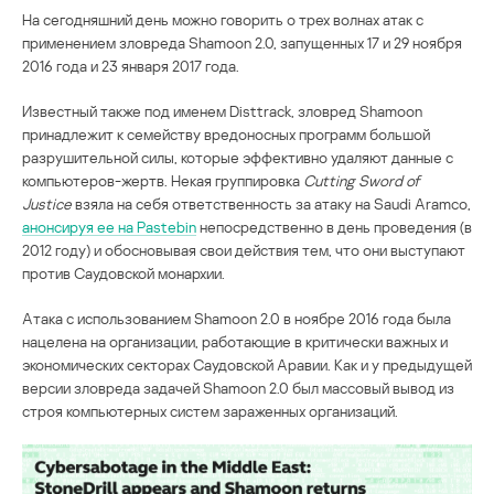
На сегодняшний день можно говорить о трех волнах атак с
применением зловреда Shamoon 2.0, запущенных 17 и 29 ноября
2016 года и 23 января 2017 года.
Известный также под именем Disttrack, зловред Shamoon
принадлежит к семейству вредоносных программ большой
разрушительной силы, которые эффективно удаляют данные с
компьютеров-жертв. Некая группировка
Cutting Sword of
Justice
взяла на себя ответственность за атаку на Saudi Aramco,
анонсируя ее на Pastebin
непосредственно в день проведения (в
2012 году) и обосновывая свои действия тем, что они выступают
против Саудовской монархии.
Атака с использованием Shamoon 2.0 в ноябре 2016 года была
нацелена на организации, работающие в критически важных и
экономических секторах Саудовской Аравии. Как и у предыдущей
версии зловреда задачей Shamoon 2.0 был массовый вывод из
строя компьютерных систем зараженных организаций.