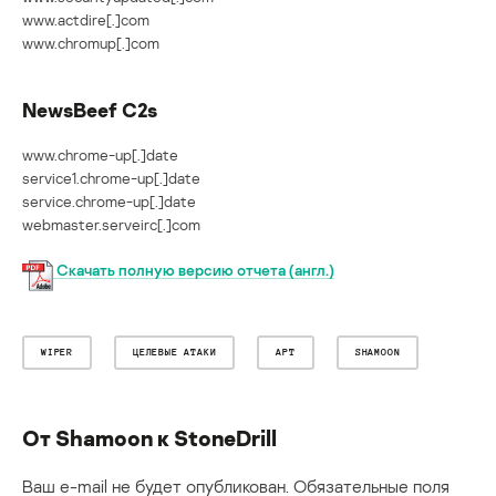
www.actdire[.]com
www.chromup[.]com
NewsBeef C2s
www.chrome-up[.]date
service1.chrome-up[.]date
service.chrome-up[.]date
webmaster.serveirc[.]com
Скачать полную версию отчета (англ.)
WIPER
ЦЕЛЕВЫЕ АТАКИ
APT
SHAMOON
От Shamoon к StoneDrill
Ваш e-mail не будет опубликован.
Обязательные поля