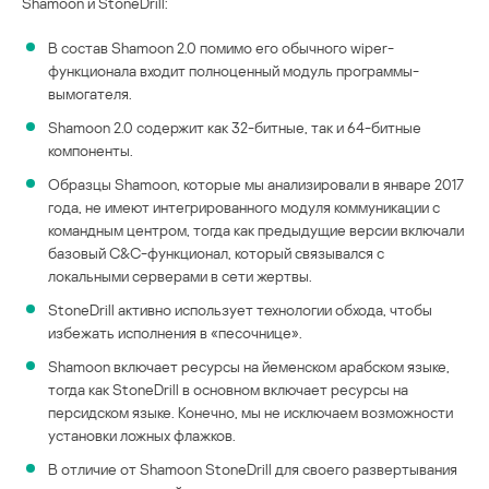
Shamoon и StoneDrill:
В состав Shamoon 2.0 помимо его обычного wiper-
функционала входит полноценный модуль программы-
вымогателя.
Shamoon 2.0 содержит как 32-битные, так и 64-битные
компоненты.
Образцы Shamoon, которые мы анализировали в январе 2017
года, не имеют интегрированного модуля коммуникации с
командным центром, тогда как предыдущие версии включали
базовый C&C-функционал, который связывался с
локальными серверами в сети жертвы.
StoneDrill активно использует технологии обхода, чтобы
избежать исполнения в «песочнице».
Shamoon включает ресурсы на йеменском арабском языке,
тогда как StoneDrill в основном включает ресурсы на
персидском языке. Конечно, мы не исключаем возможности
установки ложных флажков.
В отличие от Shamoon StoneDrill для своего развертывания