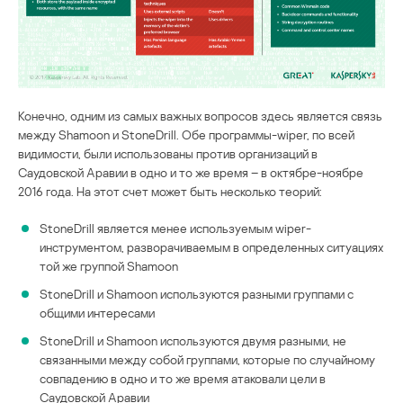
Конечно, одним из самых важных вопросов здесь является связь
между Shamoon и StoneDrill. Обе программы-wiper, по всей
видимости, были использованы против организаций в
Саудовской Аравии в одно и то же время – в октябре-ноябре
2016 года. На этот счет может быть несколько теорий:
StoneDrill является менее используемым wiper-
инструментом, разворачиваемым в определенных ситуациях
той же группой Shamoon
StoneDrill и Shamoon используются разными группами с
общими интересами
StoneDrill и Shamoon используются двумя разными, не
связанными между собой группами, которые по случайному
совпадению в одно и то же время атаковали цели в
Саудовской Аравии