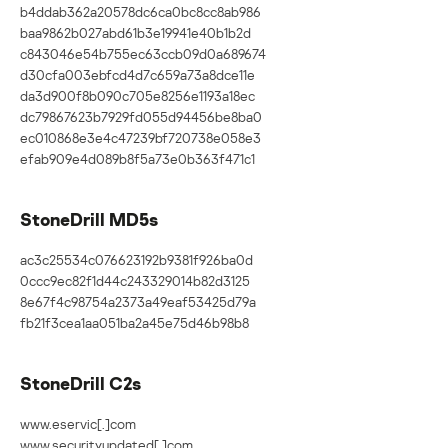
b4ddab362a20578dc6ca0bc8cc8ab986
baa9862b027abd61b3e19941e40b1b2d
c843046e54b755ec63ccb09d0a689674
d30cfa003ebfcd4d7c659a73a8dce11e
da3d900f8b090c705e8256e1193a18ec
dc79867623b7929fd055d94456be8ba0
ec010868e3e4c47239bf720738e058e3
efab909e4d089b8f5a73e0b363f471c1
StoneDrill MD5s
ac3c25534c076623192b9381f926ba0d
0ccc9ec82f1d44c243329014b82d3125
8e67f4c98754a2373a49eaf53425d79a
fb21f3cea1aa051ba2a45e75d46b98b8
StoneDrill C2s
www.eservic[.]com
www.securityupdated[.]com