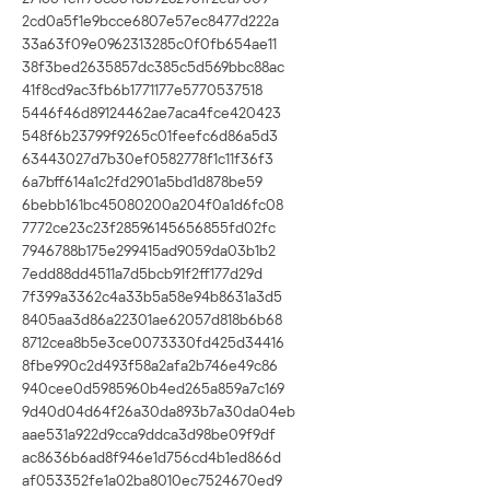
2cd0a5f1e9bcce6807e57ec8477d222a
33a63f09e0962313285c0f0fb654ae11
38f3bed2635857dc385c5d569bbc88ac
41f8cd9ac3fb6b1771177e5770537518
5446f46d89124462ae7aca4fce420423
548f6b23799f9265c01feefc6d86a5d3
63443027d7b30ef0582778f1c11f36f3
6a7bff614a1c2fd2901a5bd1d878be59
6bebb161bc45080200a204f0a1d6fc08
7772ce23c23f28596145656855fd02fc
7946788b175e299415ad9059da03b1b2
7edd88dd4511a7d5bcb91f2ff177d29d
7f399a3362c4a33b5a58e94b8631a3d5
8405aa3d86a22301ae62057d818b6b68
8712cea8b5e3ce0073330fd425d34416
8fbe990c2d493f58a2afa2b746e49c86
940cee0d5985960b4ed265a859a7c169
9d40d04d64f26a30da893b7a30da04eb
aae531a922d9cca9ddca3d98be09f9df
ac8636b6ad8f946e1d756cd4b1ed866d
af053352fe1a02ba8010ec7524670ed9