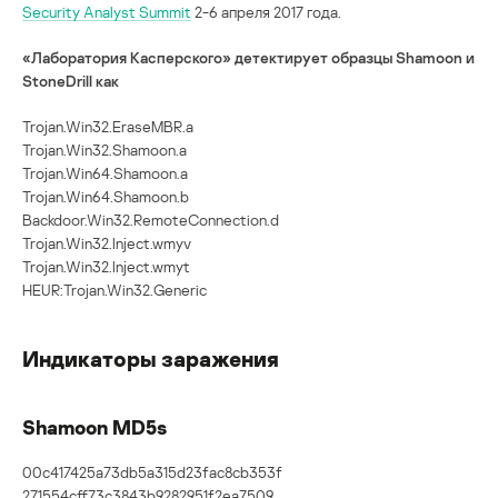
Security Analyst Summit
2-6 апреля 2017 года.
«Лаборатория Касперского» детектирует образцы Shamoon и
StoneDrill как
Trojan.Win32.EraseMBR.a
Trojan.Win32.Shamoon.a
Trojan.Win64.Shamoon.a
Trojan.Win64.Shamoon.b
Backdoor.Win32.RemoteConnection.d
Trojan.Win32.Inject.wmyv
Trojan.Win32.Inject.wmyt
HEUR:Trojan.Win32.Generic
Индикаторы заражения
Shamoon MD5s
00c417425a73db5a315d23fac8cb353f
271554cff73c3843b9282951f2ea7509