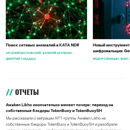
Поиск сетевых аномалий в KATA NDR
Новый инструмент 
шифровальщик Gen
АРСЕНИЙ ВЕСНОВСКИЙ
ВАЛЕРИЙ АКУЛЕНКО
ДМИТРИЙ САБАДАШ
ФЕДОР СИНИЦЫН
ЯНИС 
ОТЧЕТЫ
Awaken Likho окончательно меняет почерк: переход на
собственные бэкдоры TokenBuoy и TokenBuoySH
Мы рассказали о миграции APT-группы Awaken Likho на
собственные бэкдоры TokenBuoy и TokenBuoySH и разобрали