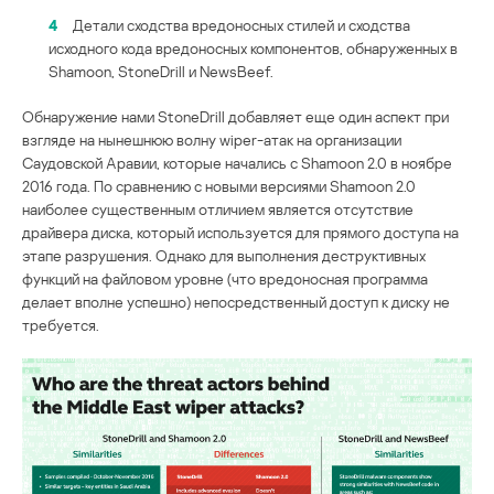
4
Детали сходства вредоносных стилей и сходства
исходного кода вредоносных компонентов, обнаруженных в
Shamoon, StoneDrill и NewsBeef.
Обнаружение нами StoneDrill добавляет еще один аспект при
взгляде на нынешнюю волну wiper-атак на организации
Саудовской Аравии, которые начались с Shamoon 2.0 в ноябре
2016 года. По сравнению с новыми версиями Shamoon 2.0
наиболее существенным отличием является отсутствие
драйвера диска, который используется для прямого доступа на
этапе разрушения. Однако для выполнения деструктивных
функций на файловом уровне (что вредоносная программа
делает вполне успешно) непосредственный доступ к диску не
требуется.