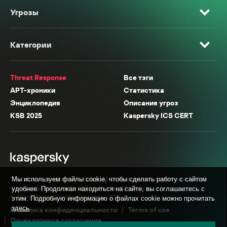
Угрозы
Категории
Threat Response
Все тэги
APT-хроники
Статистика
Энциклопедия
Описания угроз
KSB 2025
Kaspersky ICS CERT
* Facebook, Instagram, WhatsApp, Meta AI принадлежат компании Meta,
Мы используем файлы cookie, чтобы сделать работу с сайтом
признанной экстремистской организацией в России.
удобнее. Продолжая находиться на сайте, вы соглашаетесь с
© АО «Лаборатория Касперского», 2026.
этим. Подробную информацию о файлах cookie можно прочитать
здесь
.
Политика конфиденциальности
Terms of use
Лицензионное соглашение