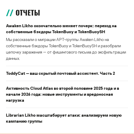
ОТЧЕТЫ
Awaken Likho окончательно меняет почерк: переход на
собственные бэкдоры TokenBuoy и TokenBuoySH
Мы рассказали о миграции APT-группы Awaken Likho на
собственные бэкдоры TokenBuoy и TokenBuoySH и разобрали
цепочку заражения — от фишингового письма до эксфильтрации
данных.
ToddyCat — ваш скрытый почтовый ассистент. Часть 2
Активность Cloud Atlas во второй половине 2025 года и в
начале 2026 года: новые инструменты и вредоносная
нагрузка
Librarian Likho масштабирует атаки: анализируем новую
кампанию группы