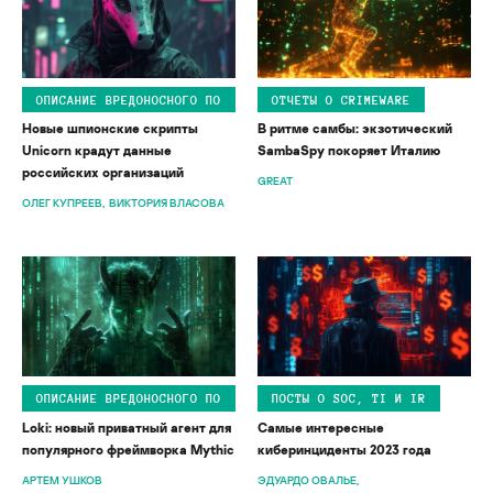
ОПИСАНИЕ ВРЕДОНОСНОГО ПО
ОТЧЕТЫ О CRIMEWARE
Новые шпионские скрипты
В ритме самбы: экзотический
Unicorn крадут данные
SambaSpy покоряет Италию
российских организаций
GREAT
ОЛЕГ КУПРЕЕВ
ВИКТОРИЯ ВЛАСОВА
ОПИСАНИЕ ВРЕДОНОСНОГО ПО
ПОСТЫ О SOC, TI И IR
Loki: новый приватный агент для
Самые интересные
популярного фреймворка Mythic
киберинциденты 2023 года
АРТЕМ УШКОВ
ЭДУАРДО ОВАЛЬЕ