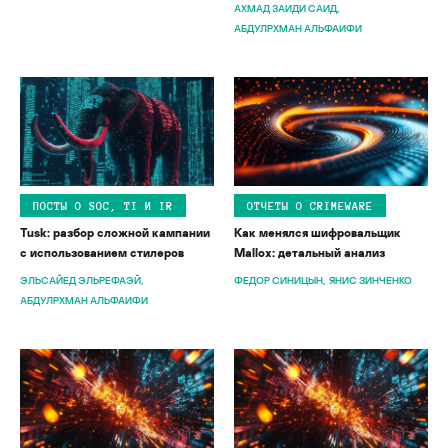
АХМАД ЗАИДИ САИД
АБДУЛРХМАН АЛЬФАИФИ
ПОСТЫ О SOC, TI И IR
ОТЧЕТЫ О CRIMEWARE
Tusk: разбор сложной кампании
Как менялся шифровальщик
с использованием стилеров
Mallox: детальный анализ
ЭЛЬСАЙЕД ЭЛЬРЕФАЭЙ
ФЕДОР СИНИЦЫН
ЯНИС ЗИНЧЕНКО
АБДУЛРХМАН АЛЬФАИФИ