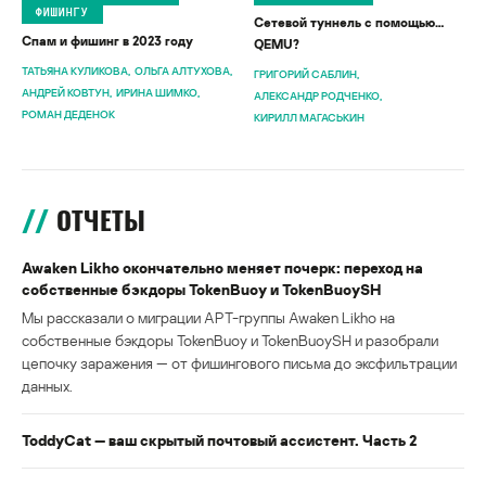
ФИШИНГУ
Сетевой туннель с помощью…
Спам и фишинг в 2023 году
QEMU?
ТАТЬЯНА КУЛИКОВА
ОЛЬГА АЛТУХОВА
ГРИГОРИЙ САБЛИН
АНДРЕЙ КОВТУН
ИРИНА ШИМКО
АЛЕКСАНДР РОДЧЕНКО
РОМАН ДЕДЕНОК
КИРИЛЛ МАГАСЬКИН
ОТЧЕТЫ
Awaken Likho окончательно меняет почерк: переход на
собственные бэкдоры TokenBuoy и TokenBuoySH
Мы рассказали о миграции APT-группы Awaken Likho на
собственные бэкдоры TokenBuoy и TokenBuoySH и разобрали
цепочку заражения — от фишингового письма до эксфильтрации
данных.
ToddyCat — ваш скрытый почтовый ассистент. Часть 2