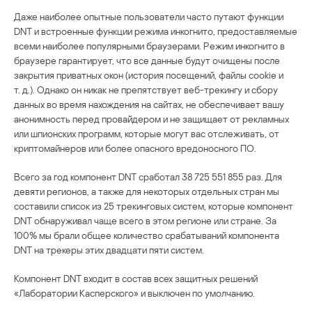
Даже наиболее опытные пользователи часто путают функции
DNT и встроенные функции режима инкогнито, предоставляемые
всеми наиболее популярными браузерами. Режим инкогнито в
браузере гарантирует, что все данные будут очищены после
закрытия приватных окон (история посещений, файлы cookie и
т. д.). Однако он никак не препятствует веб-трекингу и сбору
данных во время нахождения на сайтах, не обеспечивает вашу
анонимность перед провайдером и не защищает от рекламных
или шпионских программ, которые могут вас отслеживать, от
криптомайнеров или более опасного вредоносного ПО.
Всего за год компонент DNT сработал 38 725 551 855 раз. Для
девяти регионов, а также для некоторых отдельных стран мы
составили список из 25 трекинговых систем, которые компонент
DNT обнаруживал чаще всего в этом регионе или стране. За
100% мы брали общее количество срабатываний компонента
DNT на трекеры этих двадцати пяти систем.
Компонент DNT входит в состав всех защитных решений
«Лаборатории Касперского» и выключен по умолчанию.