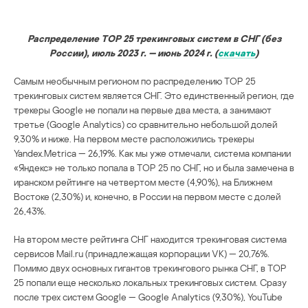
Распределение TOP 25 трекинговых систем в СНГ (без
России), июль 2023 г. — июнь 2024 г. (
скачать
)
Самым необычным регионом по распределению TOP 25
трекинговых систем является СНГ. Это единственный регион, где
трекеры Google не попали на первые два места, а занимают
третье (Google Analytics) со сравнительно небольшой долей
9,30% и ниже. На первом месте расположились трекеры
Yandex.Metrica — 26,19%. Как мы уже отмечали, система компании
«Яндекс» не только попала в TOP 25 по СНГ, но и была замечена в
иранском рейтинге на четвертом месте (4,90%), на Ближнем
Востоке (2,30%) и, конечно, в России на первом месте с долей
26,43%.
На втором месте рейтинга СНГ находится трекинговая система
сервисов Mail.ru (принадлежащая корпорации VK) — 20,76%.
Помимо двух основных гигантов трекингового рынка СНГ, в TOP
25 попали еще несколько локальных трекинговых систем. Сразу
после трех систем Google — Google Analytics (9,30%), YouTube