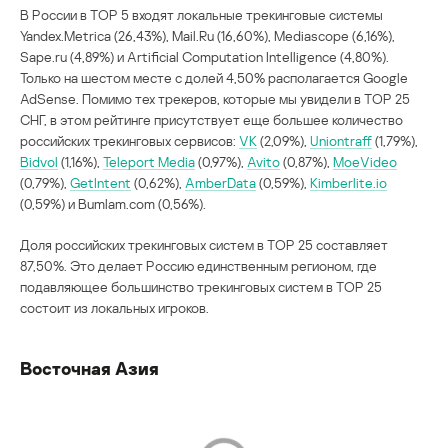
В России в TOP 5 входят локальные трекинговые системы
Yandex.Metrica (26,43%), Mail.Ru (16,60%), Mediascope (6,16%),
Sape.ru (4,89%) и Artificial Computation Intelligence (4,80%).
Только на шестом месте с долей 4,50% располагается Google
AdSense. Помимо тех трекеров, которые мы увидели в TOP 25
СНГ, в этом рейтинге присутствует еще большее количество
российских трекинговых сервисов:
VK
(2,09%),
Uniontraff
(1,79%),
Bidvol
(1,16%),
Teleport Media
(0,97%),
Avito
(0,87%),
MoeVideo
(0,79%),
GetIntent
(0,62%),
AmberData
(0,59%),
Kimberlite.io
(0,59%) и Bumlam.com (0,56%).
Доля российских трекинговых систем в TOP 25 составляет
87,50%. Это делает Россию единственным регионом, где
подавляющее большинство трекинговых систем в TOP 25
состоит из локальных игроков.
Восточная Азия