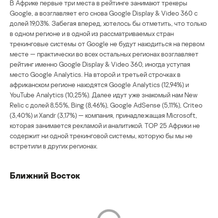
В Африке первые три места в рейтинге занимают трекеры
Google, а возглавляет его снова Google Display & Video 360 с
долей 19,03%. Забегая вперед, хотелось бы отметить, что только
в одном регионе и в одной из рассматриваемых стран
трекинговые системы от Google не будут находиться на первом
месте — практически во всех остальных регионах возглавляет
рейтинг именно Google Display & Video 360, иногда уступая
место Google Analytics. На второй и третьей строчках в
африканском регионе находятся Google Analytics (12,94%) и
YouTube Analytics (10,25%). Далее идут уже знакомый нам New
Relic с долей 8,55%, Bing (8,46%), Google AdSense (5,11%), Criteo
(3,40%) и Xandr (3,17%) — компания, принадлежащая Microsoft,
которая занимается рекламой и аналитикой. TOP 25 Африки не
содержит ни одной трекинговой системы, которую бы мы не
встретили в других регионах.
Ближний Восток