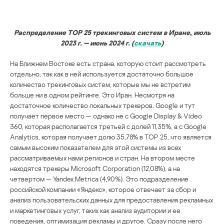
Распределение TOP 25 трекинговых систем в Иране, июль
2023 г. — июнь 2024 г. (
скачать
)
На Ближнем Востоке есть страна, которую стоит рассмотреть
отдельно, так как в ней используется достаточно большое
количество трекинговых систем, которые мы не встретим
больше ни в одном рейтинге. Это Иран. Несмотря на
достаточное количество локальных трекеров, Google и тут
получает первое место — однако не с Google Display & Video
360, которая располагается третьей с долей 11,35%, а с Google
Analytics, которая получает долю 35,78% в TOP 25, что является
самым высоким показателем для этой системы из всех
рассматриваемых нами регионов и стран. На втором месте
находятся трекеры Microsoft Corporation (12,08%), а на
четвертом — Yandex.Metrica (4,90%). Это подразделение
российской компании «Яндекс», которое отвечает за сбор и
анализ пользовательских данных для предоставления рекламных
и маркетинговых услуг, таких как анализ аудитории и ее
поведения, оптимизация рекламы и другое. Сразу после него