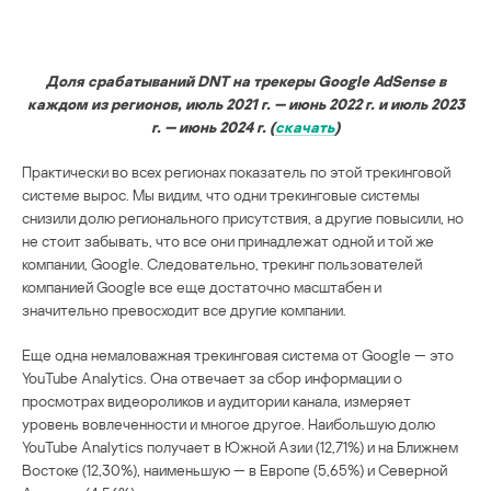
Доля срабатываний DNT на трекеры Google AdSense в
каждом из регионов, июль 2021 г. — июнь 2022 г. и июль 2023
г. — июнь 2024 г. (
скачать
)
Практически во всех регионах показатель по этой трекинговой
системе вырос. Мы видим, что одни трекинговые системы
снизили долю регионального присутствия, а другие повысили, но
не стоит забывать, что все они принадлежат одной и той же
компании, Google. Следовательно, трекинг пользователей
компанией Google все еще достаточно масштабен и
значительно превосходит все другие компании.
Еще одна немаловажная трекинговая система от Google — это
YouTube Analytics. Она отвечает за сбор информации о
просмотрах видеороликов и аудитории канала, измеряет
уровень вовлеченности и многое другое. Наибольшую долю
YouTube Analytics получает в Южной Азии (12,71%) и на Ближнем
Востоке (12,30%), наименьшую — в Европе (5,65%) и Северной