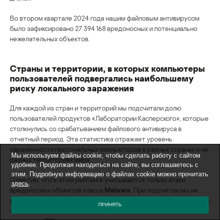
Во втором квартале 2024 года нашим файловым антивирусом
было зафиксировано 27 394 168 вредоносных и потенциально
нежелательных объектов.
Страны и территории, в которых компьютеры
пользователей подвергались наибольшему
риску локального заражения
Для каждой из стран и территорий мы подсчитали долю
пользователей продуктов «Лаборатории Касперского», которые
столкнулись со срабатыванием файлового антивируса в
отчетный период. Эта статистика отражает уровень
зараженности персональных компьютеров в разных странах и на
Мы используем файлы cookie, чтобы сделать работу с сайтом
разных территориях мира.
удобнее. Продолжая находиться на сайте, вы соглашаетесь с
этим. Подробную информацию о файлах cookie можно прочитать
Отметим, что в этом рейтинге учитываются только атаки
здесь
.
вредоносных объектов класса
Malware
. При подсчетах мы не
учитывали срабатывания файлового антивируса на потенциально
ПРИНЯТЬ
опасные или нежелательные программы, такие как RiskTool и