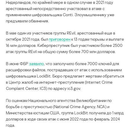
Нидерландов, по крайней мере в одном случае в 2021 году
арестованный непосредственно участвовал в атаке с
применением шифровальщика Conti. Злоумышленнику уже
предъявили обвинения.
В мае один из участников группы REvil, арестованный еще в
октябре 2021 года, был
приговорен
к 13 годам тюрьмы и выплате
16 млн долларов. Киберпреступник был участником более 2500
атак группы REvil на общую сумму более 700 млн долларов.
В июне ФБР
заявило
, что заполучило более 7000 ключей для
расшифровки файлов, пострадавших от атак с использованием
шифровальщика LockBit. Бюро предлагает жертвам обратиться
в Центр жалоб на интернет-преступления (Internet Crime
Complaint Center, IC3) по адресу ic3.gov.
По оценкам Национального агентства Великобритании по
борьбе с преступностью (National Crime Agency, NCA) и
Министерства юстиции США, группа LockBit получила до 1 млрд
долларов в ходе своих атак с июня 2022 года по февраль 2024
года.