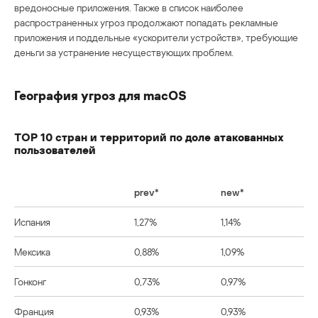
вредоносные приложения. Также в список наиболее
распространенных угроз продолжают попадать рекламные
приложения и поддельные «ускорители устройств», требующие
деньги за устранение несуществующих проблем.
География угроз для macOS
TOP 10 стран и территорий по доле атакованных
пользователей
prev*
new*
Испания
1,27%
1,14%
Мексика
0,88%
1,09%
Гонконг
0,73%
0,97%
Франция
0,93%
0,93%