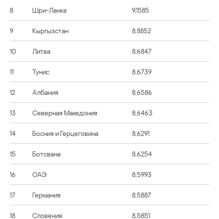
8
Шри-Ланка
9,1585
9
Кыргызстан
8,8852
10
Литва
8,6847
11
Тунис
8,6739
12
Албания
8,6586
13
Северная Македония
8,6463
14
Босния и Герцеговина
8,6291
15
Ботсвана
8,6254
16
ОАЭ
8,5993
17
Германия
8,5887
18
Словения
8,5851