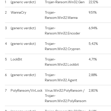
1
(generic verdict)
Trojan-Ransom.Win32.Gen
22,12%
2
WannaCry
Trojan-
9,51%
Ransom.Win32.Wanna
3
(generic verdict)
Trojan-
6,94%
Ransom.Win32.Encoder
4
(generic verdict)
Trojan-
5,42%
Ransom.Win32.Crypren
5
LockBit
Trojan-
4,71%
Ransom.Win32.Lockbit
6
(generic verdict)
Trojan-
2,88%
Ransom.Win32.Agent
7
PolyRansom/VirLock
Virus.Win32.PolyRansom /
2,80%
Trojan-
Ransom.Win32.PolyRansom