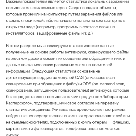
Важным показателем является статистика локальных заражений
пользовательских компьютеров. Сюда попадают объекты,
которые проникли на компьютер путем заражения файлов или
съемных носителей либо изначально попали на компьютер не в
открытом виде (например, программы в составе сложных
инсталляторов, зашифрованные файлы и т. д.).
В этом разделе мы анализируем статистические данные,
полученные на основе работы антивируса, сканирующего файлы
на жестком диске в момент их создания или обращения к ним, и
данные по сканированию различных съемных носителей
информации. Следующая статистика основана на
детектирующих вердиктах модулей OAS (on-access scan,
сканирование при обращении к файлу) и ODS (on-demand scan,
сканирование, запущенное пользователем) антивируса, которые
были предоставлены пользователями продуктов «Лаборатории
Касперского», подтвердившими свое согласие на передачу
статистических данных. Учитывались вредоносные программы,
найденные непосредственно на компьютерах пользователей или
на съемных носителях, подключенных к компьютерам, — флешках,
картах памяти фотоаппаратов, телефонах, внешних жестких
дисках.