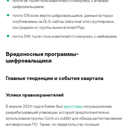
почти 86 тысяч пользователей столкнулись с атаками
шифровальщиков;
почти 12% всех жертв шифровальщиков, данные которых
опубликованы на DLS-сайтах (data leak site) группировок,
пострадали от группы вымогателей Play;
почти 340 тысяч пользователей столкнулись с майнерами.
Вредоносные программы-
шифровальщики
Главные тенденции и события квартала
Успехи правоохранителей
В апреле 2024 года в Киеве был
арестован
злоумышленник,
разрабатывавший упаковщик, который предположительно
использовали группы Conti и LockBit для обхода детектирования
антивирусным ПО. Также, по свидетельству полиции