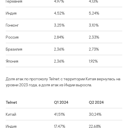
Германия
4,97%
4,13%
Индия
4,52%
5,24%
Гонконг
3,25%
3,10%
Россия
2,84%
2,33%
Бразилия
2,36%
2,73%
Япония
2,36%
1,92%
Доля атак по протоколу Telnet с территории Китая вернулась на
уровни 2023 года, а доля атак из Индии выросла.
Telnet
Q1 2024
Q2 2024
Китай
41,51%
30,24%
Индия
17,47%
22,68%