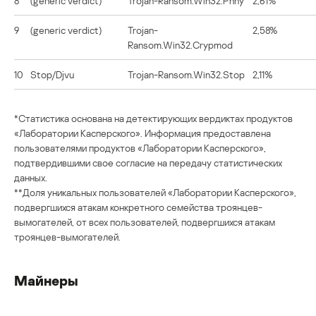
8
(generic verdict)
Trojan-Ransom.Win32.Phny
2,61%
9
(generic verdict)
Trojan-
2,58%
Ransom.Win32.Crypmod
10
Stop/Djvu
Trojan-Ransom.Win32.Stop
2,11%
*Статистика основана на детектирующих вердиктах продуктов
«Лаборатории Касперского». Информация предоставлена
пользователями продуктов «Лаборатории Касперского»,
подтвердившими свое согласие на передачу статистических
данных.
**Доля уникальных пользователей «Лаборатории Касперского»,
подвергшихся атакам конкретного семейства троянцев-
вымогателей, от всех пользователей, подвергшихся атакам
троянцев-вымогателей.
Майнеры