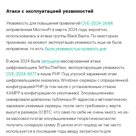
Атаки с эксплуатацией уязвимостей
Уязвимость для повышения привилегий
CVE-2024-26169
,
исправленная Microsoft в марте 2024 года, вероятно,
использовалась в атаках группы Black Basta. По некоторым
признакам, на момент эксплуатации уязвимость еще не была
исправлена, то есть
была уязвимостью нулевого дня
.
В июне 2024 была
запущена
массированная атака
шифровальщика TellYouThePass, эксплуатирующая уязвимость
CVE-2024-4577
в языке PHP. Под угрозой заражения этим
шифровальщиком оказались Windows-серверы с определенной
конфигурацией PHP (в том числе с установленным стеком
XAMPP в конфигурации по умолчанию). Злоумышленники
сканировали диапазоны публичных IP-адресов и автоматически
заражали уязвимые серверы, после чего требовали у жертв
выкуп в размере 0,1 BTC, что само по себе не очень много, но из-
за массовости атак злоумышленники теоретически могли
получить солидную сумму. В целом этот подход не так часто
используется в последние годы ввиду затратности для