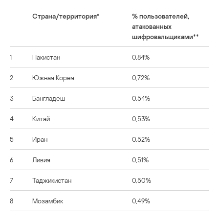
Страна/территория*
% пользователей,
атакованных
шифровальщиками**
1
Пакистан
0,84%
2
Южная Корея
0,72%
3
Бангладеш
0,54%
4
Китай
0,53%
5
Иран
0,52%
6
Ливия
0,51%
7
Таджикистан
0,50%
8
Мозамбик
0,49%