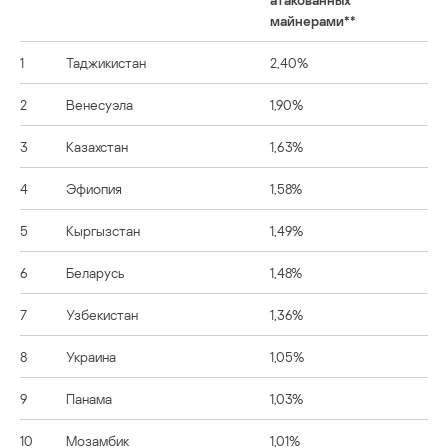
майнерами**
1
Таджикистан
2,40%
2
Венесуэла
1,90%
3
Казахстан
1,63%
4
Эфиопия
1,58%
5
Кыргызстан
1,49%
6
Беларусь
1,48%
7
Узбекистан
1,36%
8
Украина
1,05%
9
Панама
1,03%
10
Мозамбик
1,01%