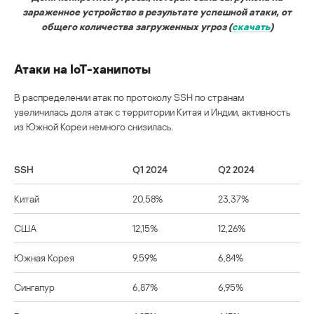
зараженное устройство в результате успешной атаки, от
общего количества загруженных угроз (
скачать
)
Атаки на IoT-ханипоты
В распределении атак по протоколу SSH по странам
увеличилась доля атак с территории Китая и Индии, активность
из Южной Кореи немного снизилась.
SSH
Q1 2024
Q2 2024
Китай
20,58%
23,37%
США
12,15%
12,26%
Южная Корея
9,59%
6,84%
Сингапур
6,87%
6,95%