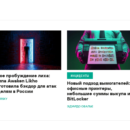
ое пробуждение лиха:
ИНЦИДЕНТЫ
ппа Awaken Likho
Новый подход вымогателей:
готовила бэкдор для атак
офисные принтеры,
целям в России
небольшие суммы выкупа 
BitLocker
ERSKY
ЭДУАРДО ОВАЛЬЕ