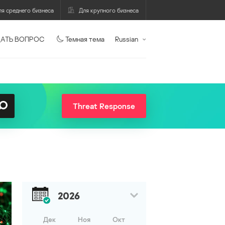
ля среднего бизнеса
Для крупного бизнеса
АТЬ ВОПРОС
Темная тема
Russian
Threat Response
2026
Дек
Ноя
Окт