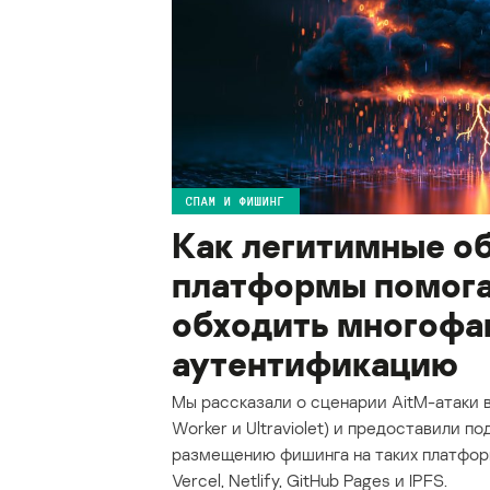
СПАМ И ФИШИНГ
Как легитимные о
платформы помог
обходить многоф
аутентификацию
Мы рассказали о сценарии AitM-атаки в
Worker и Ultraviolet) и предоставили п
размещению фишинга на таких платформа
Vercel, Netlify, GitHub Pages и IPFS.