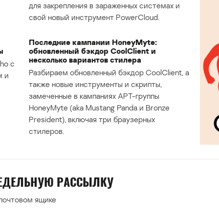
для закрепления в зараженных системах и
свой новый инструмент PowerCloud.
Последние кампании HoneyMyte:
ы
обновленный бэкдор CoolClient и
несколько вариантов стилера
ho с
Разбираем обновленный бэкдор CoolClient, а
м и
также новые инструменты и скрипты,
замеченные в кампаниях APT-группы
HoneyMyte (aka Mustang Panda и Bronze
President), включая три браузерных
стилеров.
НЕДЕЛЬНУЮ РАССЫЛКУ
 почтовом ящике