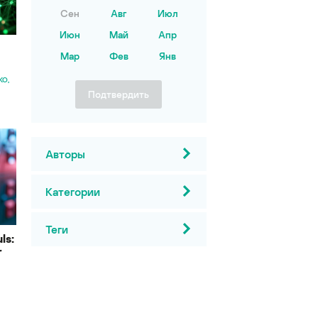
Сен
Авг
Июл
Июн
Май
Апр
Мар
Фев
Янв
КО
Подтвердить
Авторы
Категории
Теги
ls:
r