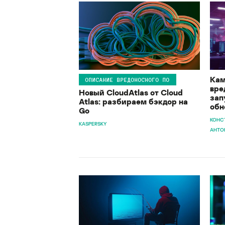
Кам
ОПИСАНИЕ ВРЕДОНОСНОГО ПО
вре
Новый CloudAtlas от Cloud
зап
Atlas: разбираем бэкдор на
обн
Go
КОНС
KASPERSKY
АНТО