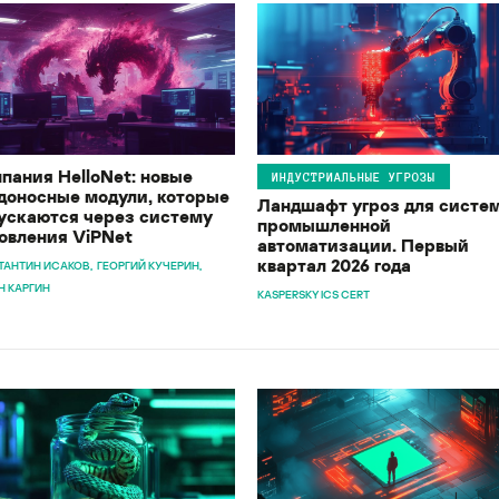
пания HelloNet: новые
ИНДУСТРИАЛЬНЫЕ УГРОЗЫ
доносные модули, которые
Ландшафт угроз для систе
ускаются через систему
промышленной
овления ViPNet
автоматизации. Первый
квартал 2026 года
ТАНТИН ИСАКОВ
ГЕОРГИЙ КУЧЕРИН
Н КАРГИН
KASPERSKY ICS CERT