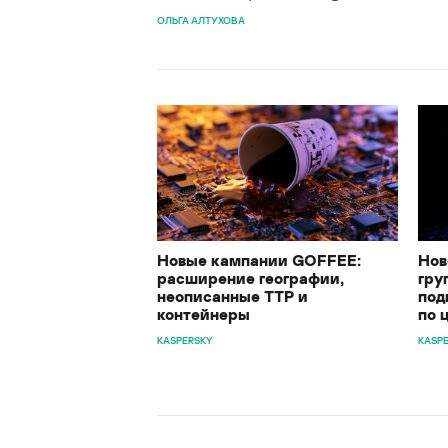
ОЛЬГА АЛТУХОВА
Новые кампании GOFFEE:
Нов
расширение географии,
гру
неописанные TTP и
под
контейнеры
по 
KASPERSKY
KASP