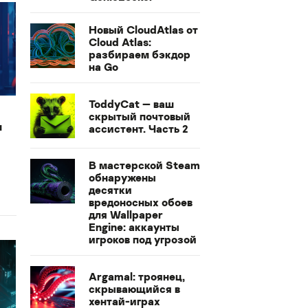
Новый CloudAtlas от
Cloud Atlas:
разбираем бэкдор
на Go
ToddyCat — ваш
скрытый почтовый
м
ассистент. Часть 2
В мастерской Steam
обнаружены
десятки
вредоносных обоев
для Wallpaper
Engine: аккаунты
игроков под угрозой
Argamal: троянец,
скрывающийся в
хентай-играх