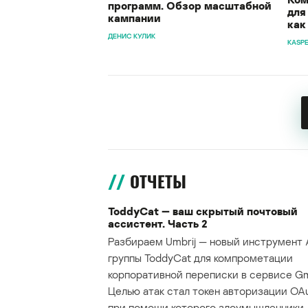
программ. Обзор масштабной
для
кампании
как
ДЕНИС КУЛИК
KASP
ОТЧЕТЫ
ToddyCat — ваш скрытый почтовый
ассистент. Часть 2
Разбираем Umbrij — новый инструмент 
группы ToddyCat для компрометации
корпоративной переписки в сервисе Gma
Целью атак стал токен авторизации OAu
при помощи которого злоумышленники