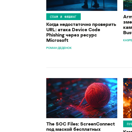
Arm
СПАМ И ФИШИНГ
зме
Когда недостаточно проверить
кам
URL: атака Device Code
Bus
Phishing через ресурс
Microsoft
KASP
РОМАН ДЕДЕНОК
The SOC Files: ScreenConnect
ПУ
под маской бесплатных
Ком