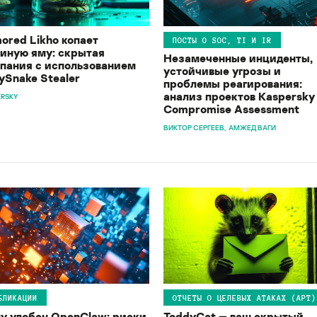
ored Likho копает
ПОСТЫ О SOC, TI И IR
иную яму: скрытая
Незамеченные инциденты,
пания с использованием
устойчивые угрозы и
ySnake Stealer
проблемы реагирования:
анализ проектов Kaspersky
ERSKY
Compromise Assessment
ВИКТОР СЕРГЕЕВ
АМЖЕД ВАГИ
БЛИКАЦИИ
ОТЧЕТЫ О ЦЕЛЕВЫХ АТАКАХ (APT)
у удобен OpenClaw: риски
ToddyCat — ваш скрытый