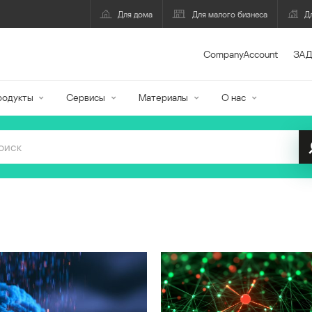
Для дома
Для малого бизнеса
Д
CompanyAccount
ЗАД
родукты
Сервисы
Материалы
О нас