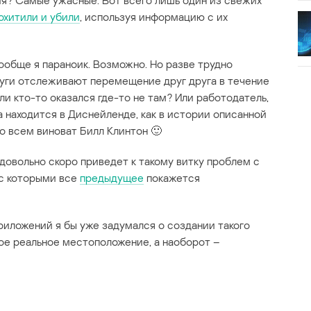
ия? Самые ужасные. Вот всего лишь один из свежих
охитили и убили
, используя информацию с их
вообще я параноик. Возможно. Но разве трудно
руги отслеживают перемещение друг друга в течение
ли кто-то оказался где-то не там? Или работодатель,
 находится в Диснейленде, как в истории описанной
во всем виноват Билл Клинтон 🙂
довольно скоро приведет к такому витку проблем с
 с которыми все
предыдущее
покажется
иложений я бы уже задумался о создании такого
ое реальное местоположение, а наоборот –