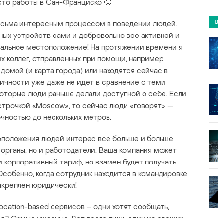
есто работы в Сан-Франциско 🙂
есьма интересным процессом в поведении людей.
ных устройств сами и добровольно все активней и
еальное местоположение! На протяжении времени я
 коллег, отправленных при помощи, например
и домой (и карта города) или находятся сейчас в
личности уже даже не идет в сравнение с теми
оторые люди раньше делали доступной о себе. Если
 строчкой «Moscow», то сейчас люди «говорят» —
очностью до нескольких метров.
тоположения людей интерес все больше и больше
органы, но и работодатели. Ваша компания может
 корпоративный тариф, но взамен будет получать
Особенно, когда сотрудник находится в командировке
акреплен юридически!
cation-based сервисов – одни хотят сообщать,