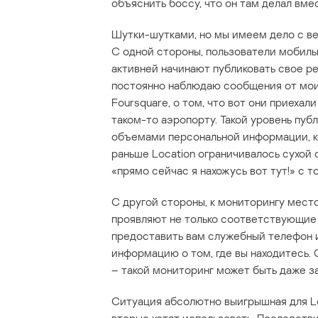
объяснить боссу, что он там делал вм
Шутки-шутками, но мы имеем дело с в
С одной стороны, пользователи мобиль
активней начинают публиковать свое р
постоянно наблюдаю сообщения от моих
Foursquare, о том, что вот они приехал
таком-то аэропорту. Такой уровень пуб
объемами персональной информации, к
раньше Location ограничивалось сухой
«прямо сейчас я нахожусь вот тут!» с т
С другой стороны, к мониторингу мес
проявляют не только соответствующие 
предоставить вам служебный телефон и
информацию о том, где вы находитесь. 
– такой мониторинг может быть даже з
Ситуация абсолютно выигрышная для Lo