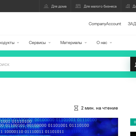
Для дома
Для малого бизнеса
Д
CompanyAccount
ЗАД
родукты
Сервисы
Материалы
О нас
2
мин. на чтение