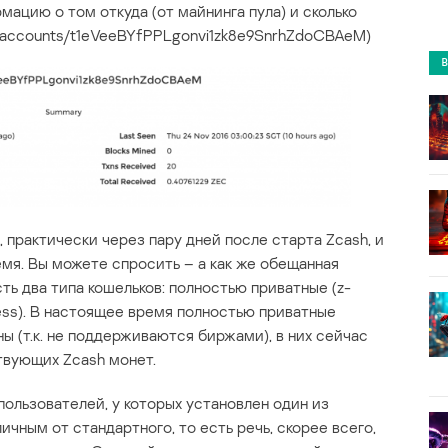
ацию о том откуда (от майнинга пула) и сколько
.in/accounts/t1eVeeBYfPPLgonvi1zk8e9SnrhZdoCBAeM)
, практически через пару дней после старта Zcash, и
емя. Вы можете спросить – а как же обещанная
ть два типа кошельков: полностью приватные (z-
ress). В настоящее время полностью приватные
 (т.к. не поддерживаются биржами), в них сейчас
твующих Zcash монет.
ользователей, у которых установлен один из
ичным от стандартного, то есть речь, скорее всего,