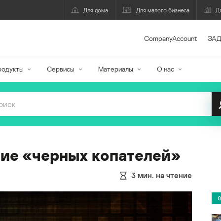
Для дома
Для малого бизнеса
Д
CompanyAccount
ЗАД
родукты
Сервисы
Материалы
О нас
ние «черных копателей»
3
мин. на чтение