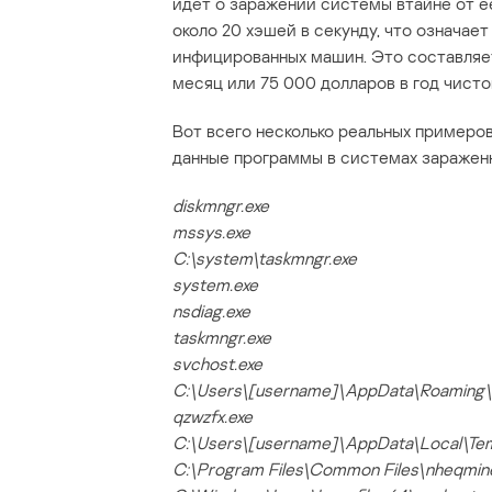
идет о заражении системы втайне от е
около 20 хэшей в секунду, что означае
инфицированных машин. Это составляе
месяц или 75 000 долларов в год чисто
Вот всего несколько реальных примеров
данные программы в системах зараженн
diskmngr.exe
mssys.exe
C:\system\taskmngr.exe
system.exe
nsdiag.exe
taskmngr.exe
svchost.exe
C:\Users\[username]\AppData\Roaming\M
qzwzfx.exe
C:\Users\[username]\AppData\Local\Tem
C:\Program Files\Common Files\nheqmin