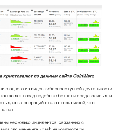
а криптовалют по данным сайта CoinWarz
ению одного из видов киберпреступной деятельности
сколько лет назад подобные ботнеты создавались для
сть данных операций стала столь низкой, что
на нет.
ены несколько инцидентов, связанных с
амм для майнинга Zcash на компьютеры