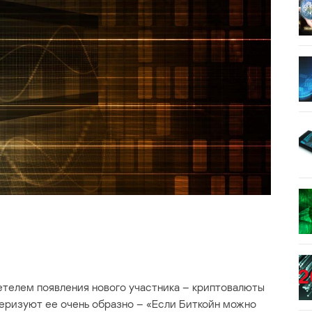
етелем появления нового участника – криптовалюты
еризуют ее очень образно – «Если Биткойн можно