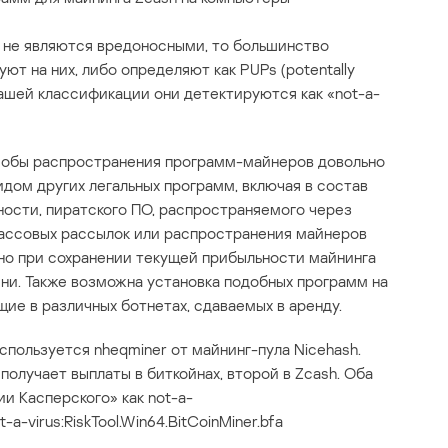
 не являются вредоносными, то большинство
ют на них, либо определяют как PUPs (potentally
 нашей классификации они детектируются как «not-a-
обы распространения программ-майнеров довольно
дом других легальных программ, включая в состав
ности, пиратского ПО, распространяемого через
массовых рассылок или распространения майнеров
 но при сохранении текущей прибыльности майнинга
ни. Также возможна установка подобных программ на
ие в различных ботнетах, сдаваемых в аренду.
пользуется nheqminer от майнинг-пула Nicehash.
 получает выплаты в биткойнах, второй в Zcash. Оба
 Касперского» как not-a-
t-a-virus:RiskTool.Win64.BitCoinMiner.bfa