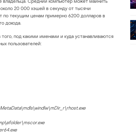
е владельца. Средний компьютер может майнить
т около 20 000 хэшей в секунду от тысячи
т по текущим ценам примерно 6200 долларов в
го дохода.
 того, под какими именами и куда устанавливаются
ых пользователей:
etaData\mdls\windlw\mDir_r\rhost.exe
p\afolder\mscor.exe
er64.exe