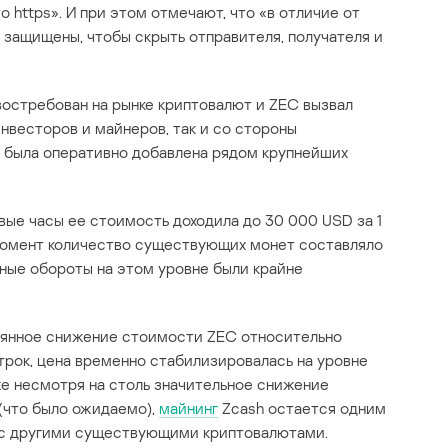
то https». И при этом отмечают, что «в отличие от
ь защищены, чтобы скрыть отправителя, получателя и
остребован на рынке криптовалют и ZEC вызвал
нвесторов и майнеров, так и со стороны
 была оперативно добавлена рядом крупнейших
ые часы ее стоимость доходила до 30 000 USD за 1
т момент количество существующих монет составляло
льные обороты на этом уровне были крайне
оянное снижение стоимости ZEC относительно
трок, цена временно стабилизировалась на уровне
аже несмотря на столь значительное снижение
(что было ожидаемо),
майнинг
Zcash остается одним
 с другими существующими криптовалютами.