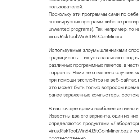
пользователей.
Поскольку эти программы сами по себе
антивирусных программ либо не реагиру
unwanted programs). Так, например, по
virus:RiskTool.Win64.BitCoinMiner».
Используемые злоумышленниками спос
традиционны – их устанавливают под ви
различных программных пакетов, в част
торренты. Нами не отмечено случаев 
при помощи эксплойтов на веб-сайтах,
это может быть только вопросом време
ранее зараженные компьютеры, состоящ
В настоящее время наиболее активно ис
Известны два его варианта, один из них
определяются продуктами «Лаборатории
virus:RiskTool.Win64.BitCoinMiner.bez и no
соответственно.