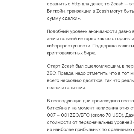
сравнить с http для денег, то Zcash — э
Биткойн, транзакции в Zcash могут быт
сумму сделки».
Подобный уровень анонимности давно в
значительный интерес как со стороны и
киберпреступности. Поддержка валюты
криптовалютных бирж.
Старт Zcash был ошеломляющим, в перв
ZEC. Правда, надо отметить, что в то
всего несколько десятков, так что реа
незначительными.
В последующие дни происходило пост
биткойна и на момент написания этих с
0.07 – 0.01 ZEC/BTC (около 70 USD). Д
стоимости от первоначальных уровней 
из наиболее прибыльных по сравнению