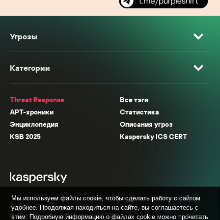
Угрозы
Категории
Threat Response
Все тэги
APT-хроники
Статистика
Энциклопедия
Описания угроз
KSB 2025
Kaspersky ICS CERT
* Facebook, Instagram, WhatsApp, Meta AI принадлежат компании Meta,
Мы используем файлы cookie, чтобы сделать работу с сайтом
признанной экстремистской организацией в России.
удобнее. Продолжая находиться на сайте, вы соглашаетесь с
© АО «Лаборатория Касперского», 2026.
этим. Подробную информацию о файлах cookie можно прочитать