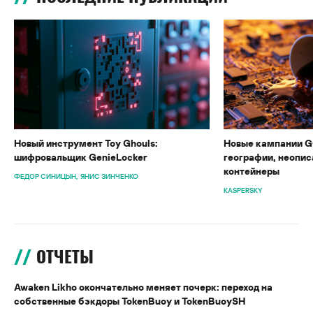
Новый инструмент Toy Ghouls:
Новые кампании G
шифровальщик GenieLocker
географии, неопис
контейнеры
ФЕДОР СИНИЦЫН
ЯНИС ЗИНЧЕНКО
KASPERSKY
ОТЧЕТЫ
Awaken Likho окончательно меняет почерк: переход на
собственные бэкдоры TokenBuoy и TokenBuoySH