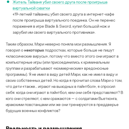
Житель Тайваня убил своего друга после проигрыша
виртуальной схватки
«19-летний тайванец убил своего друга в интернет-кафе
после проигрыша виртуального поединка. Он не перенес
поражения в игре Blade & Sword, купил большой нож и
зарубил им своего виртуального противника».
Таким образом, Мэри неверно поняла мои размышления. Я
говорил о
некоторых
подростках, которые больше не пишут
«классические вирусы», потому что вместо этого они играют в
компьютерные игры (или присоединились к криминальным
группам и разрабатывают «коммерческие» вредоносные
программы). Я не имел в виду детей Мэри, как не имел в виду и
своих собственных детей. Но когда я прочитал слова Мэри о том,
что дети «также… играют на выходных в пэйнтбол», я спросил
себя: когда они играют в пэйнтбол, кем они себя представляют? В
кого они стреляют, с кем сражаются — с солдатами Вьетконга,
иракскими повстанцами или же они тренируются в преддверье
будущих военных конфликтов?
Реальность и размышления