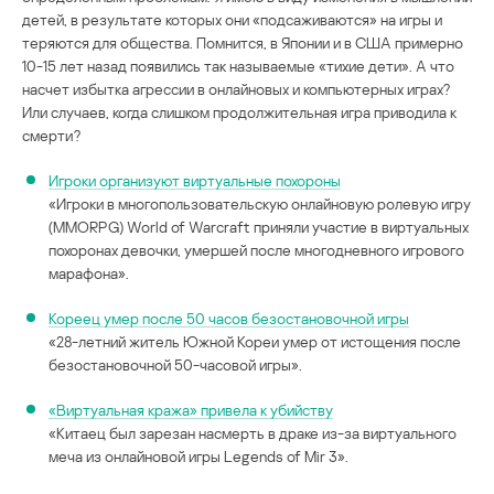
детей, в результате которых они «подсаживаются» на игры и
теряются для общества. Помнится, в Японии и в США примерно
10-15 лет назад появились так называемые «тихие дети». А что
насчет избытка агрессии в онлайновых и компьютерных играх?
Или случаев, когда слишком продолжительная игра приводила к
смерти?
Игроки организуют виртуальные похороны
«Игроки в многопользовательскую онлайновую ролевую игру
(MMORPG) World of Warcraft приняли участие в виртуальных
похоронах девочки, умершей после многодневного игрового
марафона».
Кореец умер после 50 часов безостановочной игры
«28-летний житель Южной Кореи умер от истощения после
безостановочной 50-часовой игры».
«Виртуальная кража» привела к убийству
«Китаец был зарезан насмерть в драке из-за виртуального
меча из онлайновой игры Legends of Mir 3».