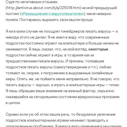
Судя по негативным отзывам
(http://antivirus.about.com/b/a/225018.htm) на мой предыдущий
постинг (
«Размышления о вирусописателях»
), меня неверно
поняли. Постараюсь выразить свои мысли проще.
Я ни в коем случае не поощрял тинейджеров писать вирусы — и
никогда этого не делал. Я не имел в виду, что современные
подростки постоянно играют на компьютере и больше ничем не
занимаются. Я лишь сказал, что, на мой взгляд,
некоторые
подростки сейчас играют в игры, в то время как их
предшественники писали вирусы. И причины, толкавшие
подростков писать вирусы (самоутверждение и т.п.), сейчас
толкают их, скорее, к погружению в выдуманные онлайновые
миры. Опять же, не поймите меня неправильно. Я не говорю, что
писать вирусы — хорошо, а играть в компьютерные игры — плохо.
Я лишь обращаю ваше внимание на важный фактор, серьезно
сказавшийся на сегодняшнем состоянии вредоносных программ
в целом.
Однако если уж об этом зашла речь, то бездумное увлечение
подростков компьютерными играми начинает приводить к
определенным проблемам. Я имею в виду изменения в мышлении