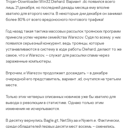
Trojan-Downloader.Win32.Diehard. Вариант .dc появился всего
лишь 21 декабря, но последней декады месяца ему вполне
хватило для второго места. В некоторые дни декабря он занимал
более 80% от всего вредоносного почтового трафика!
Год назад такая тактика массовых рассылок троянских программ
принесла успех червям семейства Warezov. Судя по всему, у них
появился серьезный конкурент, ведь троянцы, которые
устанавливаются в систему в ходе работы Diehard, делают то же
самое, что и Warezov, – служат для рассылки спама через
зараженные компьютеры.
Впрочем, и Warezov продолжает досаждать – в декабре
очередной его представитель, вариант .xd, очутился на третьем
месте.
Только этих четверых описанных новичков уже бы хватило для
вывода о революции в статистике. Однако только этим
изменения не исчерпываются.
В десятку вернулись Bagle.gt, NetSky.aa и Nyxem.e. Фактически,
среди обладателей первых десяти мест восемь – сменились.