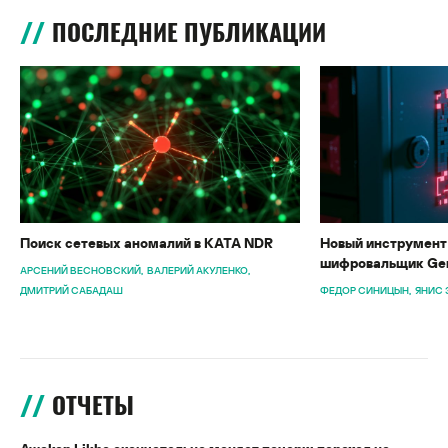
ПОСЛЕДНИЕ ПУБЛИКАЦИИ
Поиск сетевых аномалий в KATA NDR
Новый инструмент 
шифровальщик Gen
АРСЕНИЙ ВЕСНОВСКИЙ
ВАЛЕРИЙ АКУЛЕНКО
ДМИТРИЙ САБАДАШ
ФЕДОР СИНИЦЫН
ЯНИС 
ОТЧЕТЫ