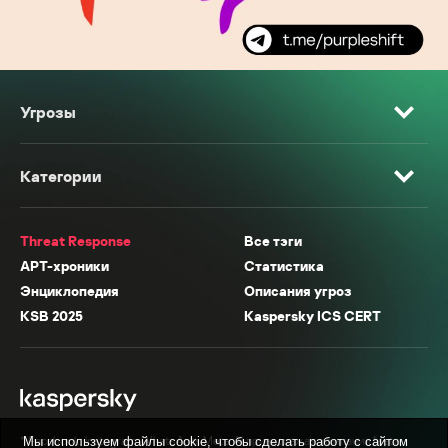
Угрозы
Категории
Threat Response
Все тэги
APT-хроники
Статистика
Энциклопедия
Описания угроз
KSB 2025
Kaspersky ICS CERT
* Facebook, Instagram, WhatsApp, Meta AI принадлежат компании Meta,
Мы используем файлы cookie, чтобы сделать работу с сайтом