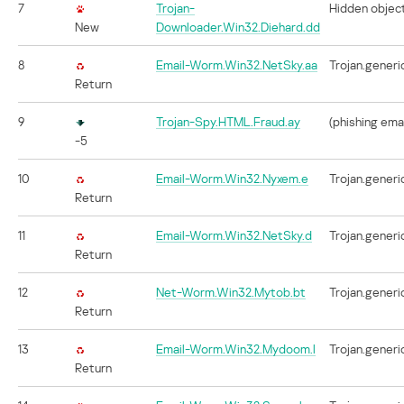
7
Trojan-
Hidden objec
New
Downloader.Win32.Diehard.dd
8
Email-Worm.Win32.NetSky.aa
Trojan.generi
Return
9
Trojan-Spy.HTML.Fraud.ay
(phishing emai
-5
10
Email-Worm.Win32.Nyxem.e
Trojan.generi
Return
11
Email-Worm.Win32.NetSky.d
Trojan.generi
Return
12
Net-Worm.Win32.Mytob.bt
Trojan.generi
Return
13
Email-Worm.Win32.Mydoom.l
Trojan.generi
Return