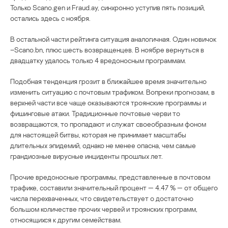
Только Scano.gen и Fraud.ay, синхронно уступив пять позиций,
остались здесь с ноября.
В остальной части рейтинга ситуация аналогичная. Один новичок
–Scano.bn, плюс шесть возвращенцев. В ноябре вернуться в
двадцатку удалось только 4 вредоносным программам.
Подобная тенденция грозит в ближайшее время значительно
изменить ситуацию с почтовым трафиком. Вопреки прогнозам, в
верхней части все чаще оказываются троянские программы и
фишинговые атаки. Традиционные почтовые черви то
возвращаются, то пропадают и служат своеобразным фоном
для настоящей битвы, которая не принимает масштабы
длительных эпидемий, однако не менее опасна, чем самые
грандиозные вирусные инциденты прошлых лет.
Прочие вредоносные программы, представленные в почтовом
трафике, составили значительный процент — 4.47 % — от общего
числа перехваченных, что свидетельствует о достаточно
большом количестве прочих червей и троянских программ,
относящихся к другим семействам.