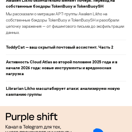
Awaken Likho окончательно меняет почерк: переход на
собственные бэкдоры TokenBuoy и TokenBuoySH
Мы рассказали о миграции APT-группы Awaken Likho на
собственные бэкдоры TokenBuoy и TokenBuoySH и разобрали
цепочку заражения — от фишингового письма до эксфильтрации
данных.
ToddyCat — ваш скрытый почтовый ассистент. Часть 2
Активность Cloud Atlas во второй половине 2025 года и в
начале 2026 года: новые инструменты и вредоносная
нагрузка
Librarian Likho масштабирует атаки: анализируем новую
кампанию группы