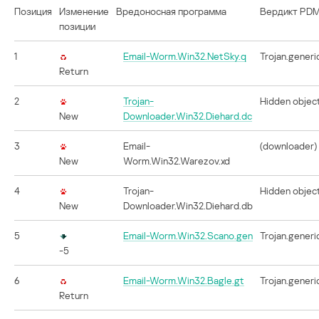
Позиция
Изменение
Вредоносная программа
Вердикт PD
позиции
1
Email-Worm.Win32.NetSky.q
Trojan.generi
Return
2
Trojan-
Hidden objec
New
Downloader.Win32.Diehard.dc
3
Email-
(downloader)
New
Worm.Win32.Warezov.xd
4
Trojan-
Hidden objec
New
Downloader.Win32.Diehard.db
5
Email-Worm.Win32.Scano.gen
Trojan.generi
-5
6
Email-Worm.Win32.Bagle.gt
Trojan.generi
Return