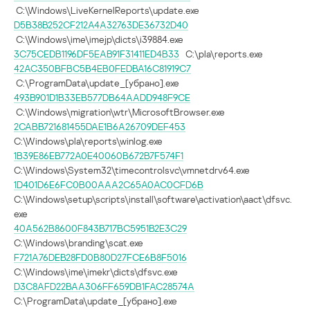
C:\Windows\LiveKernelReports\update.exe
D5B38B252CF212A4A32763DE36732D40
C:\Windows\ime\imejp\dicts\i39884.exe
3C75CEDB1196DF5EAB91F31411ED4B33
C:\pla\reports.exe
42AC350BFBC5B4EB0FEDBA16C81919C7
C:\ProgramData\update_[убрано].exe
493B901D1B33EB577DB64AADD948F9CE
C:\Windows\migration\wtr\MicrosoftBrowser.exe
2CABB721681455DAE1B6A26709DEF453
C:\Windows\pla\reports\winlog.exe
1B39E86EB772A0E40060B672B7F574F1
C:\Windows\System32\timecontrolsvc\vmnetdrv64.exe
1D401D6E6FC0B00AAA2C65A0AC0CFD6B
C:\Windows\setup\scripts\install\software\activation\aact\dfsvc.
exe
40A562B8600F843B717BC5951B2E3C29
C:\Windows\branding\scat.exe
F721A76DEB28FD0B80D27FCE6B8F5016
C:\Windows\ime\imekr\dicts\dfsvc.exe
D3C8AFD22BAA306FF659DB1FAC28574A
C:\ProgramData\update_[убрано].exe