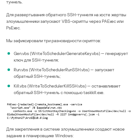
туннель.
Для развертывания обратного SSH-туннеля на хосте жертвы
злоумышленники запускают VBS-скрипты через PAExec или
PsExec.
Мы зафиксировали три разновидности скриптов:
Gen.vbs (WriteToSchedulerGenerateKey.vbs) — генерирует
ключ для SSH-туннеля;
Run.vbs (WriteToSchedulerRunSSH.vbs) — запускает
обратный SSH-туннель;
Kill.vbs (WriteToSchedulerKillSSH.vbs) — останавливает
обратный SSH-туннель с помощью taskkill.exe.
Для закрепления в системе злоумышленники создают новое
задание в планировщике Windows: