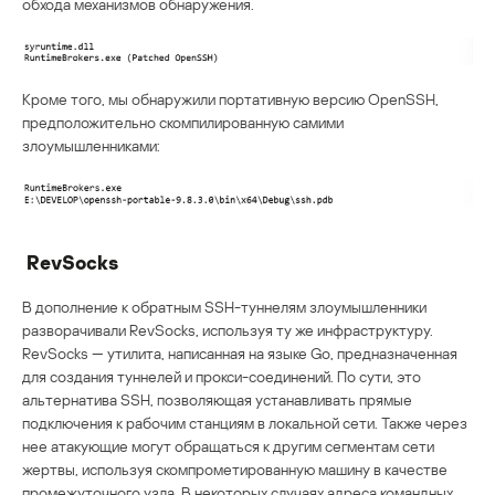
обхода механизмов обнаружения.
Кроме того, мы обнаружили портативную версию OpenSSH,
предположительно скомпилированную самими
злоумышленниками:
RevSocks
В дополнение к обратным SSH-туннелям злоумышленники
разворачивали RevSocks, используя ту же инфраструктуру.
RevSocks — утилита, написанная на языке Go, предназначенная
для создания туннелей и прокси-соединений. По сути, это
альтернатива SSH, позволяющая устанавливать прямые
подключения к рабочим станциям в локальной сети. Также через
нее атакующие могут обращаться к другим сегментам сети
жертвы, используя скомпрометированную машину в качестве
промежуточного узла. В некоторых случаях адреса командных