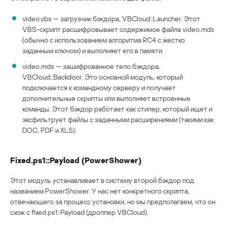
video.vbs — загрузчик бэкдора, VBCloud::Launcher. Этот
VBS-скрипт расшифровывает содержимое файла video.mds
(обычно с использованием алгоритма RC4 с жестко
заданным ключом) и выполняет его в памяти.
video.mds — зашифрованное тело бэкдора,
VBCloud::Backdoor. Это основной модуль, который
подключается к командному серверу и получает
дополнительные скрипты или выполняет встроенные
команды. Этот бэкдор работает как стилер, который ищет и
эксфильтрует файлы с заданными расширениями (такими как
DOC, PDF и XLS).
Fixed.ps1::Payload (PowerShower)
Этот модуль устанавливает в систему второй бэкдор под
названием PowerShower. У нас нет конкретного скрипта,
отвечающего за процесс установки, но мы предполагаем, что он
схож с fixed.ps1::Payload (дроппер VBCloud).