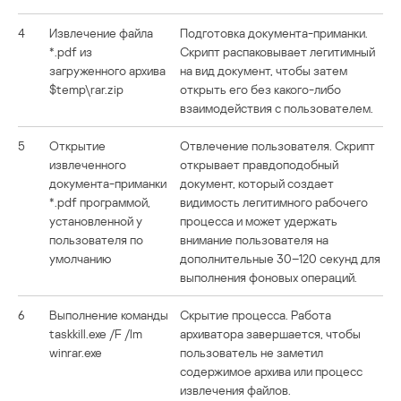
4
Извлечение файла
Подготовка документа-приманки.
*.pdf из
Скрипт распаковывает легитимный
загруженного архива
на вид документ, чтобы затем
$temp\rar.zip
открыть его без какого-либо
взаимодействия с пользователем.
5
Открытие
Отвлечение пользователя. Скрипт
извлеченного
открывает правдоподобный
документа-приманки
документ, который создает
*.pdf программой,
видимость легитимного рабочего
установленной у
процесса и может удержать
пользователя по
внимание пользователя на
умолчанию
дополнительные 30–120 секунд для
выполнения фоновых операций.
6
Выполнение команды
Скрытие процесса. Работа
taskkill.exe /F /Im
архиватора завершается, чтобы
winrar.exe
пользователь не заметил
содержимое архива или процесс
извлечения файлов.