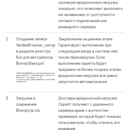
основную вредоносную нагрузку
локально, что позволяет выполнить
ее независимо от доступности
сетевого подключения или
командного сервера.
2
Создание записи
Закрепление на раннем этапе.
YandexBrowser_setup
Гарантирует выполнение при
в разделе реестра
следующем входе в систему или
Run для автозапуска
после перезагрузки. Если
$temp\fixed.ps1
выполнение скрипта будет
прервано на более поздних этапах,
вредоносная нагрузка все равно
запустится автоматически.
3
Загрузка и
Доставка вредоносной нагрузки.
сохранение
Скрипт получает с удаленного
$temp\rar.zip
сервера архив с контентом-
приманкой, который будет показан
пользователю, чтобы отвлечь его
внимание.