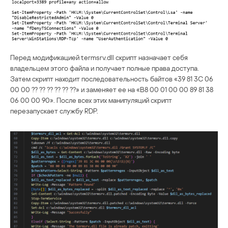
Перед модификацией termsrv.dll скрипт назначает себя
владельцем этого файла и получает полные права доступа.
Затем скрипт находит последовательность байтов «39 81 3C 06
00 00 ?? ?? ?? ?? ?? ??» и заменяет ее на «B8 00 01 00 00 89 81 38
06 00 00 90». После всех этих манипуляций скрипт
перезапускает службу RDP.