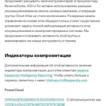
продолжает расширять свой инструментарий. В прошлом году
ReverseSocks, SSH и Tor активно использовались разными
злоумышленниками во многих целевых кампаниях, и операции
группы Cloud Atlas не стали исключением. Резервные каналы
управления на основе этих общедоступных утилит существенно
усложняют задачу полной нейтрализации активности этих
злоумышленников в скомпрометированных системах. Мы
продолжим отслеживать активность этой группы и
анализировать ее новые инструменты и техники.
Индикаторы компрометации
Дополнительная информация об этой активности, включая
индикаторы компрометации, доступна клиентам
сервиса
Kaspersky Intelligence Reporting
. Чтобы узнать больше о
сервисе, свяжитесь с нами:
intelreports@kaspersky.com
.
PowerCloud
7A95360B7E0EB5B107A3D231ABBC541A
C:\Windows\wininet.exe
C0D1EAA15A2CEFBAB9735787575C8D8E