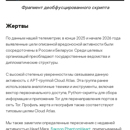
Фрагмент деобфусцированного скрипта
Жертвы
По данным нашей телеметрии, в конце 2025 и начале 2026 года
выявленные цели описанной вредоносной активности были
сосредоточены в России и Беларуси. Среди целевых
организаций преобладают государственные ведомства и
дипломатические структуры.
С высокой степенью уверенности мы связываем данную
активность с APT-группой Cloud Atlas. Эта группа ранее
использовала аналогичные техники и инструменты, включая
вектор первоначального доступа, Python-скрипты для сбора
информации и приложение Tor для перенаправления портов в
сеть Tor. Профиль жертв и география также соответствуют
типовым целям Cloud Atlas.
Мы также заметили определенные пересечения с недавней
активностью Head Mare.
Бэкдор PhantomHeart
, приписываемый