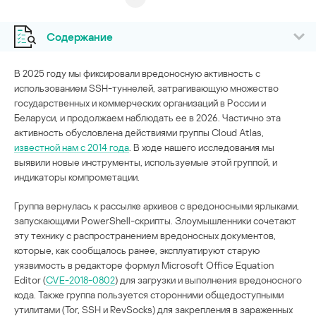
Содержание
В 2025 году мы фиксировали вредоносную активность с
использованием SSH-туннелей, затрагивающую множество
государственных и коммерческих организаций в России и
Беларуси, и продолжаем наблюдать ее в 2026. Частично эта
активность обусловлена действиями группы Cloud Atlas,
известной нам с 2014 года
. В ходе нашего исследования мы
выявили новые инструменты, используемые этой группой, и
индикаторы компрометации.
Группа вернулась к рассылке архивов с вредоносными ярлыками,
запускающими PowerShell-скрипты. Злоумышленники сочетают
эту технику с распространением вредоносных документов,
которые, как сообщалось ранее, эксплуатируют старую
уязвимость в редакторе формул Microsoft Office Equation
Editor (
CVE-2018-0802
) для загрузки и выполнения вредоносного
кода. Также группа пользуется сторонними общедоступными
утилитами (Tor, SSH и RevSocks) для закрепления в зараженных