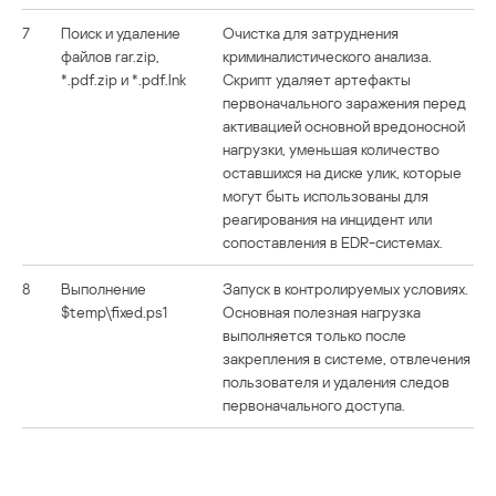
7
Поиск и удаление
Очистка для затруднения
файлов rar.zip,
криминалистического анализа.
*.pdf.zip и *.pdf.lnk
Скрипт удаляет артефакты
первоначального заражения перед
активацией основной вредоносной
нагрузки, уменьшая количество
оставшихся на диске улик, которые
могут быть использованы для
реагирования на инцидент или
сопоставления в EDR-системах.
8
Выполнение
Запуск в контролируемых условиях.
$temp\fixed.ps1
Основная полезная нагрузка
выполняется только после
закрепления в системе, отвлечения
пользователя и удаления следов
первоначального доступа.