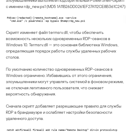
злоумышленники выполняли подозрительный PowerShell-скрипт
с именем rdp_new.ps1 (MD5 1A11B26DD0261EF27A112CE8B361C247):
Скрипт изменяет файл termsrv.dll, чтобы обеспечить
возможность нескольких одновременных RDP-сеансов в
Windows 10. Termsrv.dll — это основная библиотека Windows,
определяющая порядок работы службы удаленных рабочих
столов.
По умолчанию количество одновременных RDP-сеансов в
Windows ограничено. Избавившись от этого ограничения,
злоумышленники могут управлять системой в фоновом режиме,
не отключая легитимного пользователя, что снижает
вероятность обнаружения.
Сначала скрипт добавляет разрешающее правило для службы
RDP в брандмауэре и ослабляет настройки безопасности
удаленного доступа.