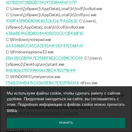
6D7B2D1172BBDB7340972D844F6F0717
C:\Users\[убрано]\AppData\Local\1c\1cv8\1cv8ud.exe
C:\Users\[убрано]\AppData\Local\1c\1cv8\svc.exe
9769F43B9DE8D19E803263267FA6D62E
C:\Users\
[убрано]\AppData\Local\1c\1cv8\1cv8ud.exe
63B6BE9AE8D8024A40B200CCCB438F1D
C:\Windows\notepad.exe
6AA586BCC45CA2E92A4F0EF47E086FA1
C:\Windows\splwow32.exe
EBA3BCDB19A7E256BF8E2CC5B9C1CCA9
C:\Users\
[убрано]\Desktop\soc\stant.exe
B4E183627B7399006C1BC47B3711E419
C:\WINDOWS\ime\service.exe
F56B31A4B47AD3365B18A7E922FBA1A8
dfsvc.exe
F6F62456FB0FCC396FB654CBED339BC3
—
Мы используем файлы cookie, чтобы сделать работу с сайтом
25C8ED0511375DCA57EF136AC3FA0CCA
C:\branding\dwmw.exe
удобнее. Продолжая находиться на сайте, вы соглашаетесь с
этим. Подробную информацию о файлах cookie можно прочитать
Средство
проверки
запущенных
браузеров
здесь
.
5329F7BFF9D0D5DB28821B86C26D628F
C:\ProgramData\checker_[убрано].exe
ПРИНЯТЬ
ReverseSocks