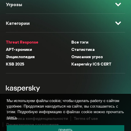
Угрозы
Категории
Threat Response
Все тэги
APT-хроники
Статистика
Энциклопедия
Описания угроз
KSB 2025
Kaspersky ICS CERT
* Facebook, Instagram, WhatsApp, Meta AI принадлежат компании Meta,
Мы используем файлы cookie, чтобы сделать работу с сайтом
признанной экстремистской организацией в России.
удобнее. Продолжая находиться на сайте, вы соглашаетесь с
© АО «Лаборатория Касперского», 2026.
этим. Подробную информацию о файлах cookie можно прочитать
здесь
.
Политика конфиденциальности
Terms of use
Лицензионное соглашение
ПРИНЯТЬ