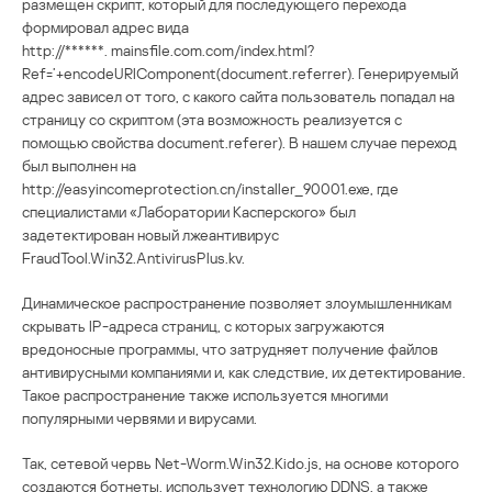
размещен скрипт, который для последующего перехода
формировал адрес вида
http://******. mainsfile.com.com/index.html?
Ref=’+encodeURIComponent(document.referrer). Генерируемый
адрес зависел от того, с какого сайта пользователь попадал на
страницу со скриптом (эта возможность реализуется с
помощью свойства document.referer). В нашем случае переход
был выполнен на
http://easyincomeprotection.cn/installer_90001.exe, где
специалистами «Лаборатории Касперского» был
задетектирован новый лжеантивирус
FraudTool.Win32.AntivirusPlus.kv.
Динамическое распространение позволяет злоумышленникам
скрывать IP-адреса страниц, с которых загружаются
вредоносные программы, что затрудняет получение файлов
антивирусными компаниями и, как следствие, их детектирование.
Такое распространение также используется многими
популярными червями и вирусами.
Так, сетевой червь Net-Worm.Win32.Kido.js, на основе которого
создаются ботнеты, использует технологию DDNS, а также