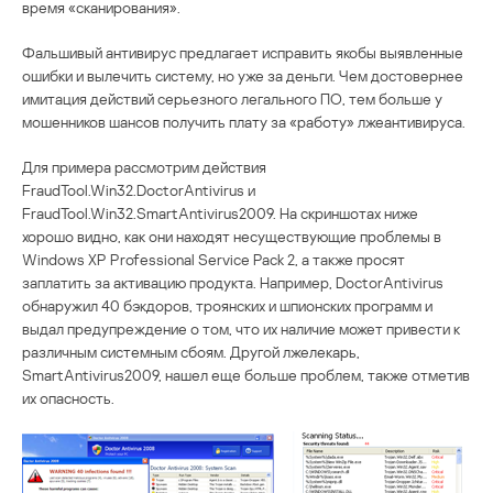
время «сканирования».
Фальшивый антивирус предлагает исправить якобы выявленные
ошибки и вылечить систему, но уже за деньги. Чем достовернее
имитация действий серьезного легального ПО, тем больше у
мошенников шансов получить плату за «работу» лжеантивируса.
Для примера рассмотрим действия
FraudTool.Win32.DoctorAntivirus и
FraudTool.Win32.SmartAntivirus2009. На скриншотах ниже
хорошо видно, как они находят несуществующие проблемы в
Windows XP Professional Service Pack 2, а также просят
заплатить за активацию продукта. Например, DoctorAntivirus
обнаружил 40 бэкдоров, троянских и шпионских программ и
выдал предупреждение о том, что их наличие может привести к
различным системным сбоям. Другой лжелекарь,
SmartAntivirus2009, нашел еще больше проблем, также отметив
их опасность.