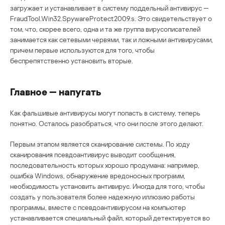
загружает и устанавливает в систему поддельный антивирус —
FraudTool.Win32.SpywareProtect2009.s. Это свидетельствует о
том, что, скорее всего, одна и та же группа вирусописателей
занимается как сетевыми червями, так и ложными антивирусами,
причем первые используются для того, чтобы
беспрепятственно установить вторые.
Главное — напугать
Как фальшивые антивирусы могут попасть в систему, теперь
понятно. Осталось разобраться, что они после этого делают.
Первым этапом является сканирование системы. По ходу
сканирования псевдоантивирус выводит сообщения,
последовательность которых хорошо продумана: например,
ошибка Windows, обнаружение вредоносных программ,
необходимость установить антивирус. Иногда для того, чтобы
создать у пользователя более надежную иллюзию работы
программы, вместе с псевдоантивирусом на компьютер
устанавливается специальный файл, который детектируется во