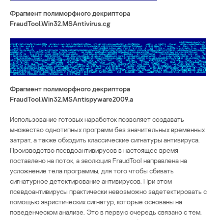
Фрагмент полиморфного декриптора
FraudTool.Win32.MSAntivirus.cg
Фрагмент полиморфного декриптора
FraudTool.Win32.MSAntispyware2009.a
Использование готовых наработок позволяет создавать
множество однотипных программ без значительных временных
затрат, а также обходить классические сигнатуры антивируса.
Производство псевдоантивирусов в настоящее время
поставлено на поток, а эволюция FraudTool направлена на
усложнение тела программы, для того чтобы сбивать
сигнатурное детектирование антивирусов. При этом
псевдоантивирусы практически невозможно задетектировать с
помощью эвристических сигнатур, которые основаны на
поведенческом анализе. Это в первую очередь связано с тем,