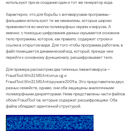
используют при их создании один и тот же генератор кода.
Характерно, что для борьбы с антивирусами программы-
фальшивки используют те же механизмы, которые широко
применяются во многих полиморфных червях и вирусах. А
именно: с помощью шифрования данных скрывается основное
тело программы, которое, как правило, содержит строки и
ссылки в открытом виде. Для того чтобы программа работала, в
файл помещается динамический код, который, прежде чем
перейти к основному функционалу, расшифровывает тело.
Для примера рассмотрим два типичных лжеантивируса —
FraudTool.Win32.MSAntivirus.cg и
FraudTool.Win32.MSAntispyware2009.a. Это представители двух
разных семейств, однако, они оба защищены аналогичными
полиморфными декрипторами. Ниже представлены части файлов
обоих FraudTool`ов, которые содержат расшифровщики. Оба
файла обладают идентичной структурой.