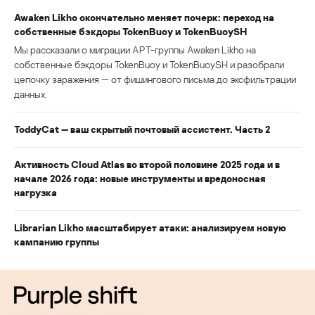
Awaken Likho окончательно меняет почерк: переход на
собственные бэкдоры TokenBuoy и TokenBuoySH
Мы рассказали о миграции APT-группы Awaken Likho на
собственные бэкдоры TokenBuoy и TokenBuoySH и разобрали
цепочку заражения — от фишингового письма до эксфильтрации
данных.
ToddyCat — ваш скрытый почтовый ассистент. Часть 2
Активность Cloud Atlas во второй половине 2025 года и в
начале 2026 года: новые инструменты и вредоносная
нагрузка
Librarian Likho масштабирует атаки: анализируем новую
кампанию группы