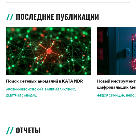
ПОСЛЕДНИЕ ПУБЛИКАЦИИ
Поиск сетевых аномалий в KATA NDR
Новый инструмент 
шифровальщик Gen
АРСЕНИЙ ВЕСНОВСКИЙ
ВАЛЕРИЙ АКУЛЕНКО
ДМИТРИЙ САБАДАШ
ФЕДОР СИНИЦЫН
ЯНИС 
ОТЧЕТЫ