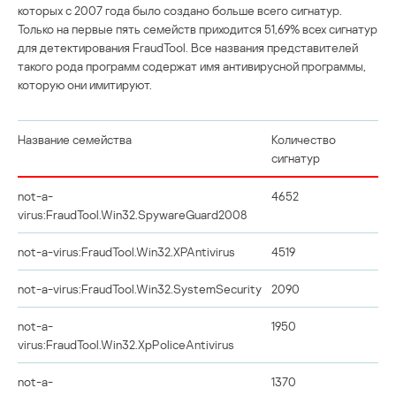
которых с 2007 года было создано больше всего сигнатур.
Только на первые пять семейств приходится 51,69% всех сигнатур
для детектирования FraudTool. Все названия представителей
такого рода программ содержат имя антивирусной программы,
которую они имитируют.
Название семейства
Количество
сигнатур
not-a-
4652
virus:FraudTool.Win32.SpywareGuard2008
not-a-virus:FraudTool.Win32.XPAntivirus
4519
not-a-virus:FraudTool.Win32.SystemSecurity
2090
not-a-
1950
virus:FraudTool.Win32.XpPoliceAntivirus
not-a-
1370