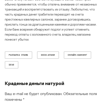
обычно применяется, чтобы отвлечь внимание от незаконных
транзакций и воспрепятствовать их отзыву. Любопытно, что
часть краденых денег грабители переводят на счета
престижных ювелирных салонов, заранее договорившись
прислать гонца за драгоценными камнями и дорогими часами.
Если банк вовремя обнаружит подлог и успеет отменить
перевод оплаты с взломанного счета, владелец магазина
понесет убытки.
РАССЫЛКА СПАМА
DDOS-АТАКИ
ОНЛАЙН-БАНКИНГ
ZEUS
Краденые деньги натурой
Ваш e-mail не будет опубликован.
Обязательные поля
помечены
*