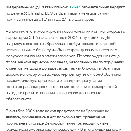
Федеральный суд штата Иллинойс
вынес
окончательный вердикт
по делу e360 Insight, LLC vs Spamhaus, уменьшив сумму
притязаний истца с 11,7 млн. до 27 тыс. долларов.
Напомним, что тяжба маркетинговой компании и антиспамеров на
территории США началась еще в 2006 году. e360 Insight
выдвинула иск против Spamhaus, требуя возместить ущерб,
причиненный ее бизнесу якобы несправедливым занесением
ресурсов компании в списки спамеров. По утверждению истца,
половина коммерческих посланий, разосланных им по поручению
клиентов, не дошла до адресатов, так как блоклисты Spamhaus
широко используются во «всемирной паутине». e360 обвинила
некоммерческую организацию в подрыве репутации,
противоправном препятствовании получению коммерческой
выгоды и препятствовании выполнению договорных
обязательств.
В октябре 2006 года на суд представители Spamhaus не
явились, усомнившись в его полномочиях (организация
прописана в столице Великобритании, т.е. находится вне
юрисдикции американского правосудия). В итоге судьи вынесли