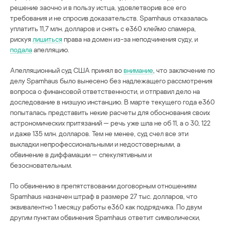
решение заочно и в пользу истца, удовлетворив все его
требования и не спросив доказательств. Spamhaus отказалась
уплатить 11,7 млн. долларов и снять с e360 клеймо спамера,
рискуя
лишиться
права на домен из-за неподчинения суду, и
подала
апелляцию.
Апелляционный суд США принял во
внимание
, что заключение по
делу Spamhaus было вынесено без надлежащего рассмотрения
вопроса о финансовой ответственности, и отправил дело на
доследование в низшую инстанцию. В марте текущего года e360
попыталась представить некие расчеты для обоснования своих
астрономических притязаний — речь уже шла не об 11, а о 30, 122
и даже 135 млн. долларов. Тем не менее, суд счел все эти
выкладки непрофессиональными и недостоверными, а
обвинение в диффамации — спекулятивным и
безосновательным.
По обвинению в препятствовании договорным отношениям
Spamhaus назначен штраф в размере 27 тыс. долларов, что
эквивалентно 1 месяцу работы e360 как подрядчика. По двум
другим пунктам обвинения Spamhaus ответит символически,