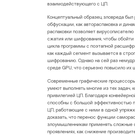
взаимодействующего с ЦП.
Концептуальный образец зловреда был 
обфускации, как автораспаковка и дина
распаковки позволяет вирусописателю
сжатия или шифрования, чтобы обойти
цикла программы с поэтапной расшифро
как каждый сегмент вызывается в строг
шифрованию. Однако на сей раз немуд
среде GPU, что серьезно повысило их ш
Современные графические процессоры
умеют выполнять многие из тех задач,
привилегией ЦП. Благодаря конвейерно
способны с большой эффективностью п
ЦП, работающие с ними в одной упряж
доказать, что перенос функции самора
злоумышленникам применять сложные с
проявлениях, как снижение производите