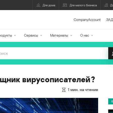
Для дома
Для малого бизнеса
Д
CompanyAccount
ЗАД
родукты
Сервисы
Материалы
О нас
щник вирусописателей?
1
мин. на чтение