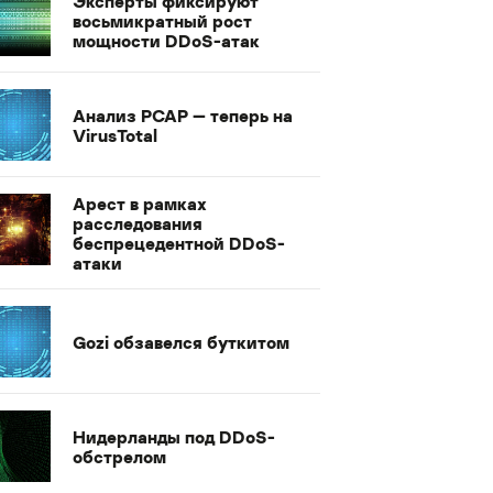
Эксперты фиксируют
восьмикратный рост
мощности DDoS-атак
Анализ PCAP — теперь на
VirusTotal
Арест в рамках
расследования
беспрецедентной DDoS-
атаки
Gozi обзавелся буткитом
Нидерланды под DDoS-
обстрелом