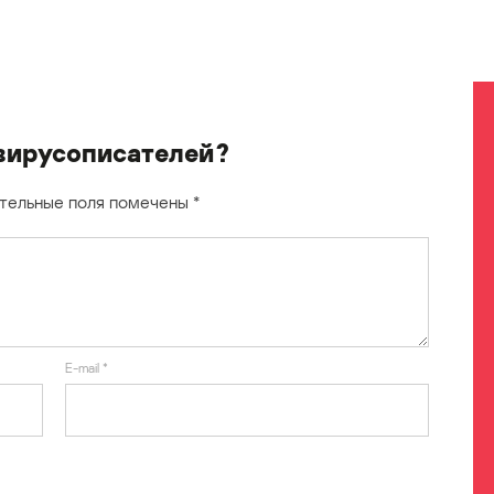
вирусописателей?
тельные поля помечены
*
E-mail
*