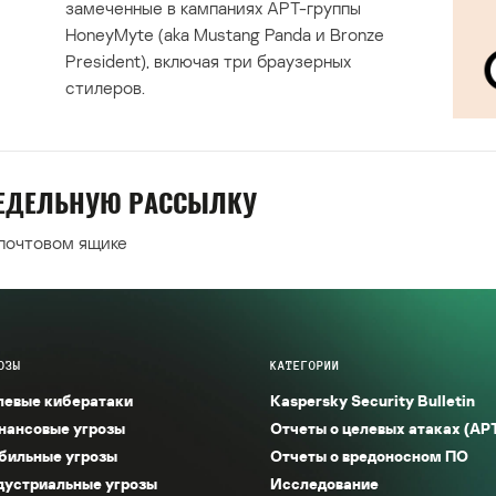
замеченные в кампаниях APT-группы
HoneyMyte (aka Mustang Panda и Bronze
President), включая три браузерных
стилеров.
НЕДЕЛЬНУЮ РАССЫЛКУ
 почтовом ящике
ОЗЫ
КАТЕГОРИИ
левые кибератаки
Kaspersky Security Bulletin
нансовые угрозы
Отчеты о целевых атаках (AP
бильные угрозы
Отчеты о вредоносном ПО
дустриальные угрозы
Исследование