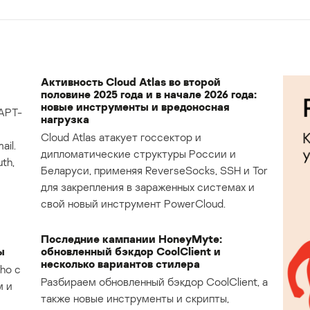
Активность Cloud Atlas во второй
половине 2025 года и в начале 2026 года:
новые инструменты и вредоносная
APT-
нагрузка
Cloud Atlas атакует госсектор и
il.
дипломатические структуры России и
th,
Беларуси, применяя ReverseSocks, SSH и Tor
для закрепления в зараженных системах и
свой новый инструмент PowerCloud.
Последние кампании HoneyMyte:
ы
обновленный бэкдор CoolClient и
несколько вариантов стилера
ho с
Разбираем обновленный бэкдор CoolClient, а
м и
также новые инструменты и скрипты,