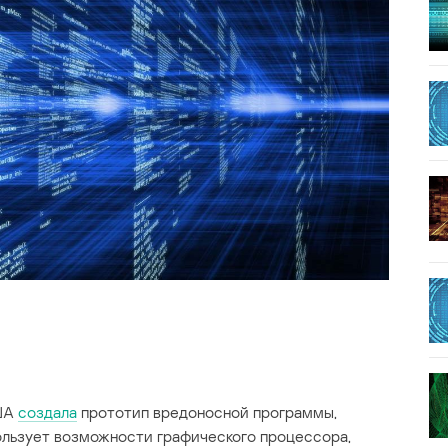
США
создала
прототип вредоносной программы,
ользует возможности графического процессора,