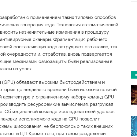
разработан с применением таких типовых способов
мическая генерация кода. Технология автоматической
 вносить незначительные изменения в процедуру
 антивирусные сканеры. Фрагментация рабочего
вкой составляющих кода затрудняет его анализ, так
ой очередности и, отработав, вновь подвергается
рящие механизмы самозащиты были реализованы в
ансы на успех.
 (GPU) обладают высоким быстродействием и
 которые до недавнего времени были исключительной
й архитектуре и ограниченному набору команд GPU
роизводить ресурсоемкие вычисления, разгружая
ке. Объединенной команде исследователей удалось
спаковки исполняемого кода на GPU позволит
хемы шифрования, не беспокоясь о таких внешних
льности ЦП. Кроме того, при таком разделении