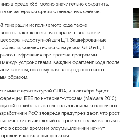
нию в среде x86, можно значительно сократить,
ять он затерялся среди стандартных файлов.
й генерации исполняемого кода также
ость, так как позволяет хранить все ключи
оцессора, недоступной для ЦП. Зашифрованные
 области, совместно используемой GPU и ЦП,
рного шифрования при прогоне программы
 между устройствами. Каждый фрагмент кода после
ным ключом, поэтому сам зловред постоянно
ым образом.
тимые с архитектурой CUDA, и в октябре будет
ференции IEEE по интернет-угрозам (Malware 2010).
ащитой от кибератак с использованием аналогичных
азработчики РоС зловреда предупреждают, что рост
ецифических вычислений не пройдет незамеченным в
 что в скором времени злоумышленники начнут
 паролей и ключей шифрования.