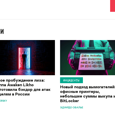
ИИ
ое пробуждение лиха:
ИНЦИДЕНТЫ
ппа Awaken Likho
Новый подход вымогателей
готовила бэкдор для атак
офисные принтеры,
целям в России
небольшие суммы выкупа 
BitLocker
ERSKY
ЭДУАРДО ОВАЛЬЕ