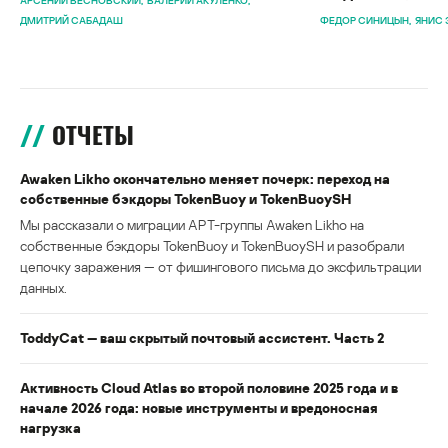
АРСЕНИЙ ВЕСНОВСКИЙ
ВАЛЕРИЙ АКУЛЕНКО
ДМИТРИЙ САБАДАШ
ФЕДОР СИНИЦЫН
ЯНИС 
ОТЧЕТЫ
Awaken Likho окончательно меняет почерк: переход на
собственные бэкдоры TokenBuoy и TokenBuoySH
Мы рассказали о миграции APT-группы Awaken Likho на
собственные бэкдоры TokenBuoy и TokenBuoySH и разобрали
цепочку заражения — от фишингового письма до эксфильтрации
данных.
ToddyCat — ваш скрытый почтовый ассистент. Часть 2
Активность Cloud Atlas во второй половине 2025 года и в
начале 2026 года: новые инструменты и вредоносная
нагрузка