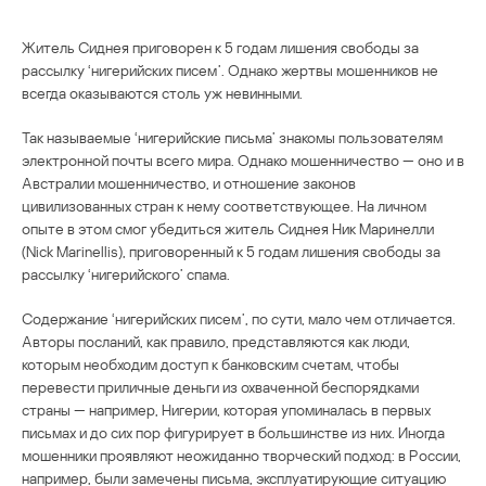
Житель Сиднея приговорен к 5 годам лишения свободы за
рассылку ‘нигерийских писем’. Однако жертвы мошенников не
всегда оказываются столь уж невинными.
Так называемые ‘нигерийские письма’ знакомы пользователям
электронной почты всего мира. Однако мошенничество — оно и в
Австралии мошенничество, и отношение законов
цивилизованных стран к нему соответствующее. На личном
опыте в этом смог убедиться житель Сиднея Ник Маринелли
(Nick Marinellis), приговоренный к 5 годам лишения свободы за
рассылку ‘нигерийского’ спама.
Содержание ‘нигерийских писем’, по сути, мало чем отличается.
Авторы посланий, как правило, представляются как люди,
которым необходим доступ к банковским счетам, чтобы
перевести приличные деньги из охваченной беспорядками
страны — например, Нигерии, которая упоминалась в первых
письмах и до сих пор фигурирует в большинстве из них. Иногда
мошенники проявляют неожиданно творческий подход: в России,
например, были замечены письма, эксплуатирующие ситуацию