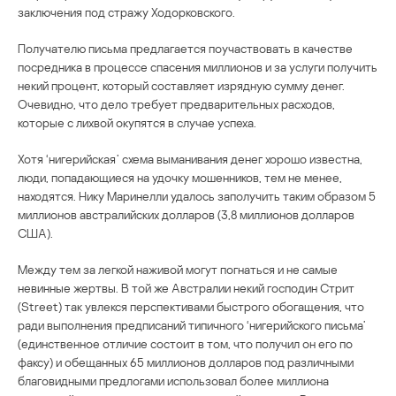
заключения под стражу Ходорковского.
Получателю письма предлагается поучаствовать в качестве
посредника в процессе спасения миллионов и за услуги получить
некий процент, который составляет изрядную сумму денег.
Очевидно, что дело требует предварительных расходов,
которые с лихвой окупятся в случае успеха.
Хотя ‘нигерийская’ схема выманивания денег хорошо известна,
люди, попадающиеся на удочку мошенников, тем не менее,
находятся. Нику Маринелли удалось заполучить таким образом 5
миллионов австралийских долларов (3,8 миллионов долларов
США).
Между тем за легкой наживой могут погнаться и не самые
невинные жертвы. В той же Австралии некий господин Стрит
(Street) так увлекся перспективами быстрого обогащения, что
ради выполнения предписаний типичного ‘нигерийского письма’
(единственное отличие состоит в том, что получил он его по
факсу) и обещанных 65 миллионов долларов под различными
благовидными предлогами использовал более миллиона