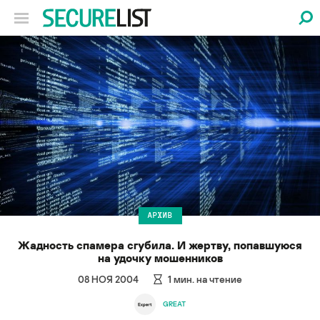
АРХИВ
Жадность спамера сгубила. И жертву, попавшуюся
на удочку мошенников
08 НОЯ 2004
1
мин. на чтение
GREAT