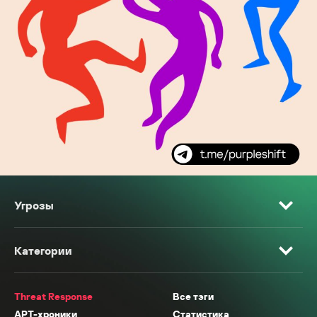
Угрозы
Категории
Threat Response
Все тэги
APT-хроники
Статистика