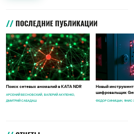
ПОСЛЕДНИЕ ПУБЛИКАЦИИ
Поиск сетевых аномалий в KATA NDR
Новый инструмент 
шифровальщик Gen
АРСЕНИЙ ВЕСНОВСКИЙ
ВАЛЕРИЙ АКУЛЕНКО
ДМИТРИЙ САБАДАШ
ФЕДОР СИНИЦЫН
ЯНИС 