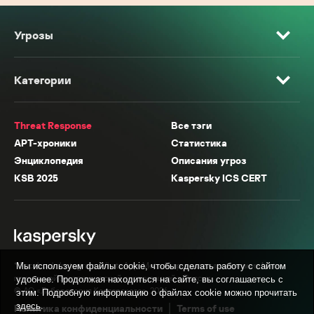
Угрозы
Категории
Threat Response
Все тэги
APT-хроники
Статистика
Энциклопедия
Описания угроз
KSB 2025
Kaspersky ICS CERT
* Facebook, Instagram, WhatsApp, Meta AI принадлежат компании Meta,
Мы используем файлы cookie, чтобы сделать работу с сайтом
признанной экстремистской организацией в России.
удобнее. Продолжая находиться на сайте, вы соглашаетесь с
© АО «Лаборатория Касперского», 2026.
этим. Подробную информацию о файлах cookie можно прочитать
здесь
.
Политика конфиденциальности
Terms of use