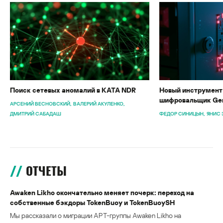
Поиск сетевых аномалий в KATA NDR
Новый инструмент 
шифровальщик Gen
АРСЕНИЙ ВЕСНОВСКИЙ
ВАЛЕРИЙ АКУЛЕНКО
ДМИТРИЙ САБАДАШ
ФЕДОР СИНИЦЫН
ЯНИС 
ОТЧЕТЫ
Awaken Likho окончательно меняет почерк: переход на
собственные бэкдоры TokenBuoy и TokenBuoySH
Мы рассказали о миграции APT-группы Awaken Likho на