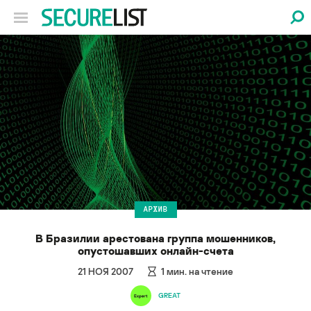
АРХИВ
В Бразилии арестована группа мошенников,
опустошавших онлайн-счета
21 НОЯ 2007
1
мин. на чтение
GREAT