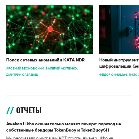
Поиск сетевых аномалий в KATA NDR
Новый инструмент 
шифровальщик Gen
АРСЕНИЙ ВЕСНОВСКИЙ
ВАЛЕРИЙ АКУЛЕНКО
ДМИТРИЙ САБАДАШ
ФЕДОР СИНИЦЫН
ЯНИС 
ОТЧЕТЫ
Awaken Likho окончательно меняет почерк: переход на
собственные бэкдоры TokenBuoy и TokenBuoySH
Мы рассказали о миграции APT-группы Awaken Likho на