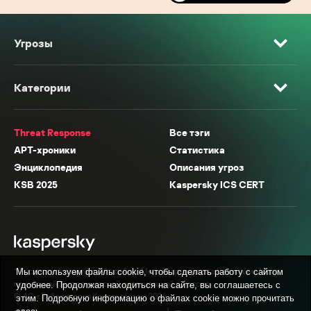
Угрозы
Категории
Threat Response
Все тэги
APT-хроники
Статистика
Энциклопедия
Описания угроз
KSB 2025
Kaspersky ICS CERT
* Facebook, Instagram, WhatsApp, Meta AI принадлежат компании Meta,
Мы используем файлы cookie, чтобы сделать работу с сайтом
признанной экстремистской организацией в России.
удобнее. Продолжая находиться на сайте, вы соглашаетесь с
© АО «Лаборатория Касперского», 2026.
этим. Подробную информацию о файлах cookie можно прочитать