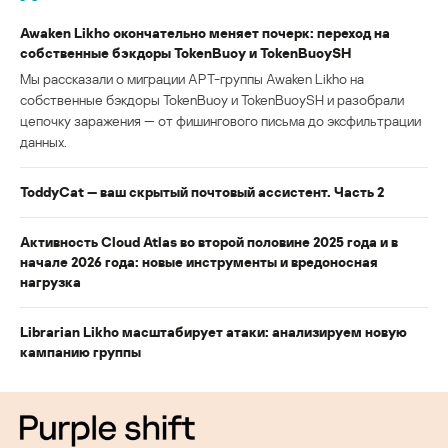
Awaken Likho окончательно меняет почерк: переход на
собственные бэкдоры TokenBuoy и TokenBuoySH
Мы рассказали о миграции APT-группы Awaken Likho на
собственные бэкдоры TokenBuoy и TokenBuoySH и разобрали
цепочку заражения — от фишингового письма до эксфильтрации
данных.
ToddyCat — ваш скрытый почтовый ассистент. Часть 2
Активность Cloud Atlas во второй половине 2025 года и в
начале 2026 года: новые инструменты и вредоносная
нагрузка
Librarian Likho масштабирует атаки: анализируем новую
кампанию группы