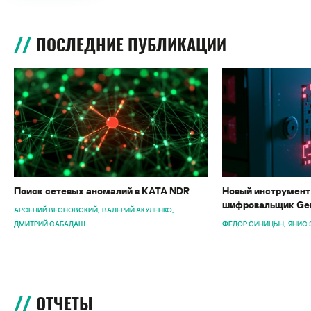
ПОСЛЕДНИЕ ПУБЛИКАЦИИ
Поиск сетевых аномалий в KATA NDR
Новый инструмент 
шифровальщик Gen
АРСЕНИЙ ВЕСНОВСКИЙ
ВАЛЕРИЙ АКУЛЕНКО
ДМИТРИЙ САБАДАШ
ФЕДОР СИНИЦЫН
ЯНИС 
ОТЧЕТЫ