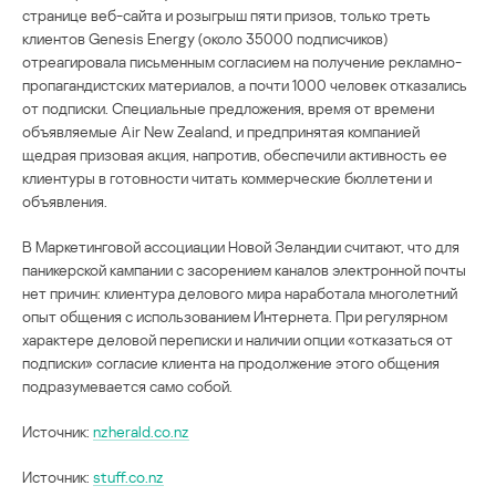
странице веб-сайта и розыгрыш пяти призов, только треть
клиентов Genesis Energy (около 35000 подписчиков)
отреагировала письменным согласием на получение рекламно-
пропагандистских материалов, а почти 1000 человек отказались
от подписки. Специальные предложения, время от времени
объявляемые Air New Zealand, и предпринятая компанией
щедрая призовая акция, напротив, обеспечили активность ее
клиентуры в готовности читать коммерческие бюллетени и
объявления.
В Маркетинговой ассоциации Новой Зеландии считают, что для
паникерской кампании с засорением каналов электронной почты
нет причин: клиентура делового мира наработала многолетний
опыт общения с использованием Интернета. При регулярном
характере деловой переписки и наличии опции «отказаться от
подписки» согласие клиента на продолжение этого общения
подразумевается само собой.
Источник:
nzherald.co.nz
Источник:
stuff.co.nz