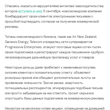
Опасаясь оказаться нарушителями антиспам-законодательства,
которое
вступило в силу
5 сентября, новозеландские компании
бомбардируют своих клиентов электронными письмами с
просьбой подтвердить согласие на получение коммерческой
рекламы.
Титаны новозеландского бизнеса, такие как Air New Zealand,
Genesis Energy, Telecom и владелец сети супермаркетов
Progressive Enterprises, атакуют почтовые ящики сотен тысяч
своих подписчиков и регистрируют каждое письменное «добро»,
легализирующее дальнейшую пропаганду услуг и товаров.
Некоторые дельцы даже прибегают к заманчивым посулам,
склоняя клиентов к положительному ответу: объявляют
розыгрыш призов или обещают дополнительные льготы за
проявление лояльности. Тем не менее, инертность
потенциальных респондентов, игнорирующих подобные письма
или просто забывающих на них ответить, грозит серьезно
опустошить базы данных подписчиков на коммерческую рекламу.
Несмотря на месячную «спам-акцию», оповещение на домашней