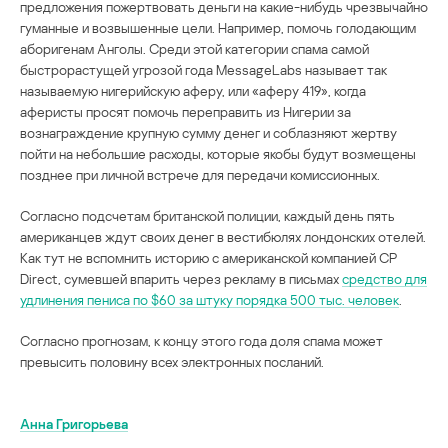
предложения пожертвовать деньги на какие-нибудь чрезвычайно
гуманные и возвышенные цели. Например, помочь голодающим
аборигенам Анголы. Среди этой категории спама самой
быстрорастущей угрозой года MessageLabs называет так
называемую нигерийскую аферу, или «аферу 419», когда
аферисты просят помочь переправить из Нигерии за
вознаграждение крупную сумму денег и соблазняют жертву
пойти на небольшие расходы, которые якобы будут возмещены
позднее при личной встрече для передачи комиссионных.
Согласно подсчетам британской полиции, каждый день пять
американцев ждут своих денег в вестибюлях лондонских отелей.
Как тут не вспомнить историю с американской компанией CP
Direct, сумевшей впарить через рекламу в письмах
средство для
удлинения пениса по $60 за штуку порядка 500 тыс. человек
.
Согласно прогнозам, к концу этого года доля спама может
превысить половину всех электронных посланий.
Анна Григорьева