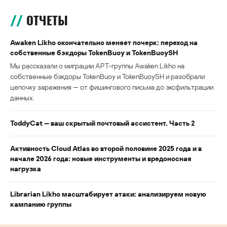
ОТЧЕТЫ
Awaken Likho окончательно меняет почерк: переход на
собственные бэкдоры TokenBuoy и TokenBuoySH
Мы рассказали о миграции APT-группы Awaken Likho на
собственные бэкдоры TokenBuoy и TokenBuoySH и разобрали
цепочку заражения — от фишингового письма до эксфильтрации
данных.
ToddyCat — ваш скрытый почтовый ассистент. Часть 2
Активность Cloud Atlas во второй половине 2025 года и в
начале 2026 года: новые инструменты и вредоносная
нагрузка
Librarian Likho масштабирует атаки: анализируем новую
кампанию группы