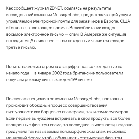
Как сообщает журнал ZDNET, ссылаясь на результаты
исследований компании MessageLabs, предоставляющей услуги
управляемой электронной почты для заказчиков в Европе, США
и Гонконге, в настоящее время в Великобритании каждое
восьмое электронное письмо — спам. В Америке же ситуация
выглядит ещё печальнее — там нежданным является каждое
третье письмо.
Понять, насколько огромна эта цифра, позволяют данные на
начало года — в январе 2002 года британские пользователи
получали рекламу лишь в каждом 199 письме.
По словам специалистов компании MessageLabs, постоянно
происходит обоюдный процесс совершенствования
виртуозности как борцов со спамерами , так и самих смамеров.
Если первые вынуждены встраивать в свои продукты все более
изощренные фильтры спама, то последние, в частности, недавно
придумали так называемый полиморфический спам, несколько
меняющий форму, чтобы обманывать статические фильтры.