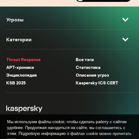
Угрозы
Категории
Threat Response
Все тэги
APT-хроники
Статистика
Энциклопедия
Описания угроз
KSB 2025
Kaspersky ICS CERT
* Facebook, Instagram, WhatsApp, Meta AI принадлежат компании Meta,
Мы используем файлы cookie, чтобы сделать работу с сайтом
признанной экстремистской организацией в России.
удобнее. Продолжая находиться на сайте, вы соглашаетесь с
© АО «Лаборатория Касперского», 2026.
этим. Подробную информацию о файлах cookie можно прочитать