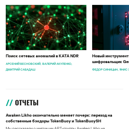
Поиск сетевых аномалий в KATA NDR
Новый инструмент 
шифровальщик Gen
АРСЕНИЙ ВЕСНОВСКИЙ
ВАЛЕРИЙ АКУЛЕНКО
ДМИТРИЙ САБАДАШ
ФЕДОР СИНИЦЫН
ЯНИС 
ОТЧЕТЫ
Awaken Likho окончательно меняет почерк: переход на
собственные бэкдоры TokenBuoy и TokenBuoySH
Мы рассказали о миграции APT-группы Awaken Likho на