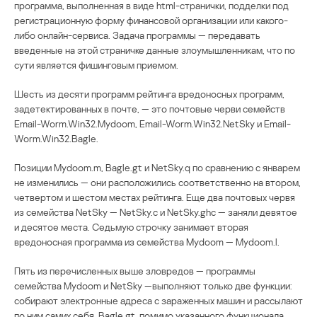
программа, выполненная в виде html-странички, подделки под
регистрационную форму финансовой организации или какого-
либо онлайн-сервиса. Задача программы — передавать
введенные на этой страничке данные злоумышленникам, что по
сути является фишинговым приемом.
Шесть из десяти программ рейтинга вредоносных программ,
задетектированных в почте, — это почтовые черви семейств
Email-Worm.Win32.Mydoom, Email-Worm.Win32.NetSky и Email-
Worm.Win32.Bagle.
Позиции Mydoom.m, Bagle.gt и NetSky.q по сравнению с январем
не изменились — они расположились соответственно на втором,
четвертом и шестом местах рейтинга. Еще два почтовых червя
из семейства NetSky — NetSky.c и NetSky.ghc — заняли девятое
и десятое места. Седьмую строчку занимает вторая
вредоносная программа из семейства Mydoom — Mydoom.l.
Пять из перечисленных выше зловредов — программы
семейства Mydoom и NetSky —выполняют только две функции:
собирают электронные адреса с зараженных машин и рассылают
по ним самих себя. Bagle.gt, помимо указанного функционала,