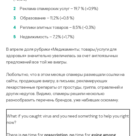
2
Реклама спамерских услуг – 19,7 % (+0,9%)
3
Образование – 11,2% (+0,8 %)
4
Реплики элитных товаров – 8,5% (-0,3%)
5
Недвижимость – 7,2% (+1,7%)
В апреле доля рубрики «Медикаменты; товары/услуги для
здоровья» значительно увеличилась за счет англоязычных
предложений все той же виагры.
Любопытно, что в этом месяце спамеры размещали ссылки на
сайты, продающие виагру, в письмах, рекламирующих
лекарственные препараты от простуды, гриппа, отравлений и
других недугов. Видимо, спамеры решили несколько
разнообразить перечень брендов, уже набивших оскомину.
What if you caught virus and you need something to help you right
now?
There is
no
time for
prescription, no
time for
going among