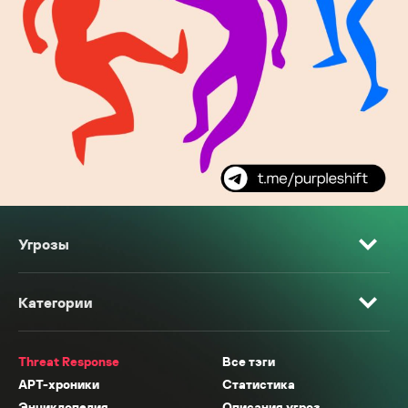
Угрозы
Категории
Threat Response
Все тэги
APT-хроники
Статистика
Энциклопедия
Описания угроз