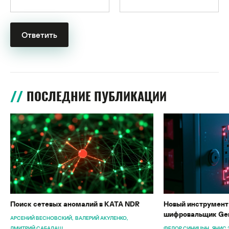
ПОСЛЕДНИЕ ПУБЛИКАЦИИ
Поиск сетевых аномалий в KATA NDR
Новый инструмент 
шифровальщик Gen
АРСЕНИЙ ВЕСНОВСКИЙ
ВАЛЕРИЙ АКУЛЕНКО
ДМИТРИЙ САБАДАШ
ФЕДОР СИНИЦЫН
ЯНИС 