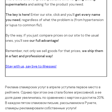
supermarkets
and asking for the product you need.
The key is here!
Enter our site, click and you’ll
get every name
you need
, regardless of what the problem is (from hypertension
or lupus to common flu!).
By the way, if you just compare prices on our site to the usual
ones, you’ll see
our full advantage!
Remember, not only we sell goods for that prices,
we ship them
in a fast and professional way!
Stay with us, say bye to illnesses!
Реклама спамерских услуг в апреле уступила первое место в
рейтинге. Однако при этом она стала более агрессивной, а ее
доля даже увеличилась по сравнению с мартом и достигла 20%.
В каждом пятом спамовом письме, рассылаемом в Рунете,
спамеры рекламировали собственные услуги!