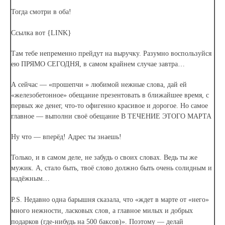
Тогда смотри в оба!
Ссылка вот {LINK}
Там тебе непременно прейдут на выручку. Разумно воспользуйся
ею ПРЯМО СЕГОДНЯ, в самом крайнем случае завтра…
А сейчас — «прошепчи » любимой нежные слова, дай ей
«железобетонное» обещание презентовать в ближайшее время, с
первых же денег, что-то офигенно красивое и дорогое. Но самое
главное — выполни своё обещание В ТЕЧЕНИЕ ЭТОГО МАРТА
Ну что — вперёд! Адрес ты знаешь!
Только, и в самом деле, не забудь о своих словах. Ведь ты же
мужик. А, стало быть, твоё слово должно быть очень солидным и
надёжным…
P.S. Недавно одна барышня сказала, что «ждет в марте от «него»
много нежности, ласковых слов, а главное милых и добрых
подарков (где-нибудь на 500 баксов)». Поэтому — делай