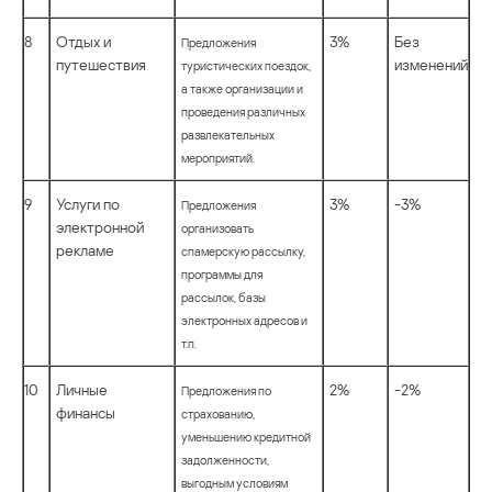
8
Отдых и
3%
Без
Предложения
путешествия
изменений
туристических поездок,
а также организации и
проведения различных
развлекательных
мероприятий.
9
Услуги по
3%
-3%
Предложения
электронной
организовать
рекламе
спамерскую рассылку,
программы для
рассылок, базы
электронных адресов и
т.п.
10
Личные
2%
-2%
Предложения по
финансы
страхованию,
уменьшению кредитной
задолженности,
выгодным условиям