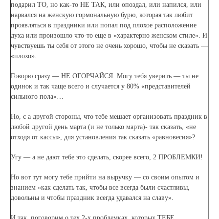
подарил ТО, но как-то НЕ ТАК, или опоздал, или напился, или
нарвался на женскую гормональную бурю, которая так любит
проявляться в праздники или попал под плохое расположение
духа или произошло что-то еще в «характерно женском стиле». И
чувствуешь ты себя от этого не очень хорошо, чтобы не сказать —
«плохо».
Говорю сразу — НЕ ОГОРЧАЙСЯ. Могу тебя уверить — ты не
одинок и так чаще всего и случается у 80% «представителей
сильного пола»…
Но, с а другой стороны, что тебе мешает организовать праздник в
любой другой день марта (и не только марта)- так сказать, «не
отходя от кассы», для установления так сказать «равновесия»?
Угу — а не дают тебе это сделать, скорее всего, 2 ПРОБЛЕМКИ!
Но вот тут могу тебе прийти на выручку — со своим опытом и
знанием «как сделать так, чтобы все всегда были счастливы,
довольны и чтобы праздник всегда удавался на славу».
И так, поговорим о тех 2-х проблемках, которых ТЕБЕ