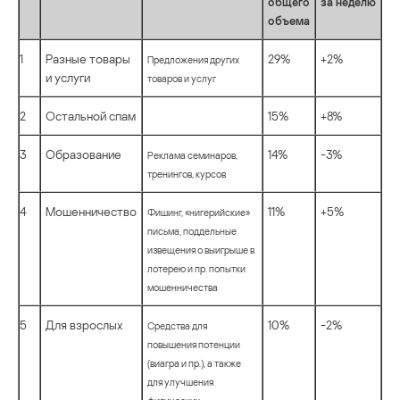
общего
за неделю
объема
1
Разные товары
29%
+2%
Предложения других
и услуги
товаров и услуг
2
Остальной спам
15%
+8%
3
Образование
14%
-3%
Реклама семинаров,
тренингов, курсов
4
Мошенничество
11%
+5%
Фишинг, «нигерийские»
письма, поддельные
извещения о выигрыше в
лотерею и пр. попытки
мошенничества
5
Для взрослых
10%
-2%
Средства для
повышения потенции
(виагра и пр.), а также
для улучшения