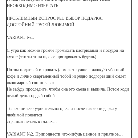
НЕОБХОДИМО ИЗБЕГАТЬ.
ПРОБЛЕМНЫЙ ВОПРОС №1. ВЫБОР ПОДАРКА,
ДОСТОЙНЫЙ ТВОЕЙ ЛЮБИМОЙ.
VARIANT №1.
С утра как можно громче громыхать кастрюлями и посудой на
кухне (это ты типа щас ее пряздрявлять будешь).
Потом подать ей в кровать (а может лучше в чашку?) убёгший
кофе и лично сварганенный тобой изрядно подгоревший омлет
«кошмарный сон повара».
Не забудь проследить, чтобы она это съела и выпила. Потом ходи
целый день гордый собой…
Только ничего удивительного, если после такого подарка у
любимой появится
странная печаль в глазах…
VARIANT №2. Приподнести что-нибудь ценное и приятное…