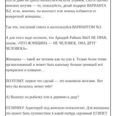
(пусть даже не сразу) наткнуться на кучу упреков, слёз и прочих
женских штучек — то, пожалуйста, делай подарки ВАРИАНТА
№2, если, конечно, ты мазохист или хочешь избавится от
конкретной женщины…
Так что, послушай совета и воспользуйся ВАРИАНТОМ №3.
А для этого надо осознать, что Аркадий Райкин БЫЛ НЕ ПРАВ,
сказав, «ЧТО ЖЭНЩИНА — НЕ ЧЕЛОВЕК, ОНА ДРУГ
ЧЕЛОВЕКА».
Женщина — такой же человек как ты или я. Только более тонко
организованный и может быть капельку больше ценящий всё
прекрасное и изящное…
ПОЭТОМУ, первое что сделай — это пошевели мозгами. Вот
чего бы желалось лично тебе?
А) Вылазку на рыбалку или в деревню к деду?
ОТЛИЧНО! Адаптируй под женскую психологию. Для женщины
это может быть путешествие в какой-нибудь скромный ЕГИПЕТ