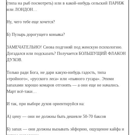
(типа на рыб посмотреть) или в какой-нибудь сельский ПАРИЖ
или ЛОНДОН…
Ну, чего тебе еще хочется?
Б) Пузырь дорогущего коньяка?
ЗАМЕЧАТЕЛЬНО! Снова подгоняй под женскую психологию.
Догадался или подсказать? Получается БОЛЬШУЩИЙ ФЛАКОН
ДУХОВ.
Только ради Бога, не дари какую-нибудь гадость, типа
«тройного», «русского леса» или «пьяного гусара». Этими
запахами хорошо комаров отгонять — а они еще не начались.
Март всё-таки…
И так, при выборе духов ориентируйся на:
А) цену — они не должны быть дешевле 50-70 баксов
Б) запах — они должны вызывать эйфорию, ощущение кайфа и