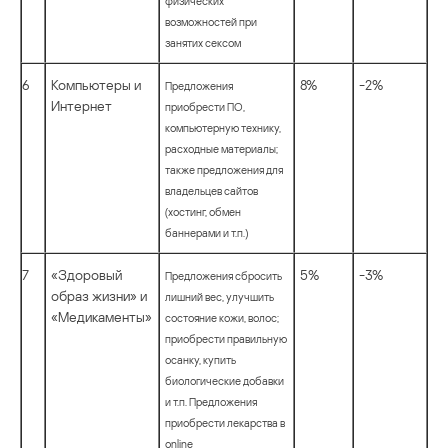
физических
возможностей при
занятих сексом
6
Компьютеры и
8%
-2%
Предложения
Интернет
приобрести ПО,
компьютерную технику,
расходные материалы;
также предложения для
владельцев сайтов
(хостинг, обмен
баннерами и т.п.)
7
«Здоровый
5%
-3%
Предложения сбросить
образ жизни» и
лишний вес, улучшить
«Медикаменты»
состояние кожи, волос;
приобрести правильную
осанку, купить
биологические добавки
и т.п. Предложения
приобрести лекарства в
online