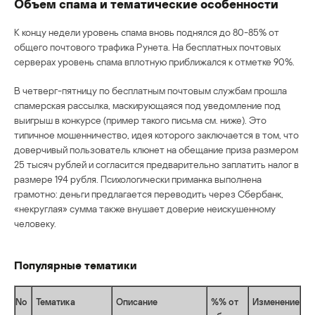
Объем спама и тематические особенности
К концу недели уровень спама вновь поднялся до 80-85% от
общего почтового трафика Рунета. На бесплатных почтовых
серверах уровень спама вплотную приближался к отметке 90%.
В четверг-пятницу по бесплатным почтовым службам прошла
спамерская рассылка, маскирующаяся под уведомление под
выигрыш в конкурсе (пример такого письма см. ниже). Это
типичное мошенничество, идея которого заключается в том, что
доверчивый пользователь клюнет на обещание приза размером
25 тысяч рублей и согласится предварительно заплатить налог в
размере 194 рубля. Психологически приманка выполнена
грамотно: деньги предлагается переводить через Сбербанк,
«некруглая» сумма также внушает доверие неискушенному
человеку.
Популярные тематики
No
Тематика
Описание
%% от
Изменение