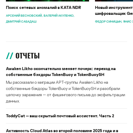
Поиск сетевых аномалий в KATA NDR
Новый инструмент 
шифровальщик Gen
АРСЕНИЙ ВЕСНОВСКИЙ
ВАЛЕРИЙ АКУЛЕНКО
ДМИТРИЙ САБАДАШ
ФЕДОР СИНИЦЫН
ЯНИС 
ОТЧЕТЫ
Awaken Likho окончательно меняет почерк: переход на
собственные бэкдоры TokenBuoy и TokenBuoySH
Мы рассказали о миграции APT-группы Awaken Likho на
собственные бэкдоры TokenBuoy и TokenBuoySH и разобрали
цепочку заражения — от фишингового письма до эксфильтрации
данных.
ToddyCat — ваш скрытый почтовый ассистент. Часть 2
Активность Cloud Atlas во второй половине 2025 года и в