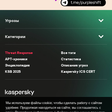
Угрозы
Категории
Threat Response
Все тэги
APT-хроники
Статистика
Энциклопедия
Описания угроз
KSB 2025
Kaspersky ICS CERT
* Facebook, Instagram, WhatsApp, Meta AI принадлежат компании Meta,
Мы используем файлы cookie, чтобы сделать работу с сайтом
признанной экстремистской организацией в России.
удобнее. Продолжая находиться на сайте, вы соглашаетесь с
© АО «Лаборатория Касперского», 2026.