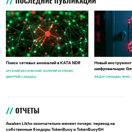
ПОСЛЕДНИЕ ПУБЛИКАЦИИ
Поиск сетевых аномалий в KATA NDR
Новый инструмент 
шифровальщик Gen
АРСЕНИЙ ВЕСНОВСКИЙ
ВАЛЕРИЙ АКУЛЕНКО
ДМИТРИЙ САБАДАШ
ФЕДОР СИНИЦЫН
ЯНИС 
ОТЧЕТЫ
Awaken Likho окончательно меняет почерк: переход на
собственные бэкдоры TokenBuoy и TokenBuoySH