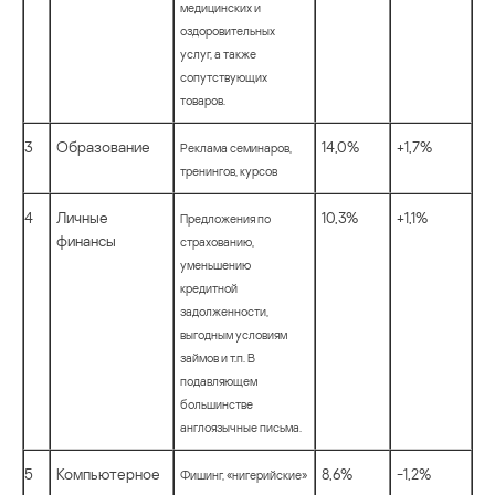
медицинских и
оздоровительных
услуг, а также
сопутствующих
товаров.
3
Образование
14,0%
+1,7%
Реклама семинаров,
тренингов, курсов
4
Личные
10,3%
+1,1%
Предложения по
финансы
страхованию,
уменьшению
кредитной
задолженности,
выгодным условиям
займов и т.п. В
подавляющем
большинстве
англоязычные письма.
5
Компьютерное
8,6%
-1,2%
Фишинг, «нигерийские»