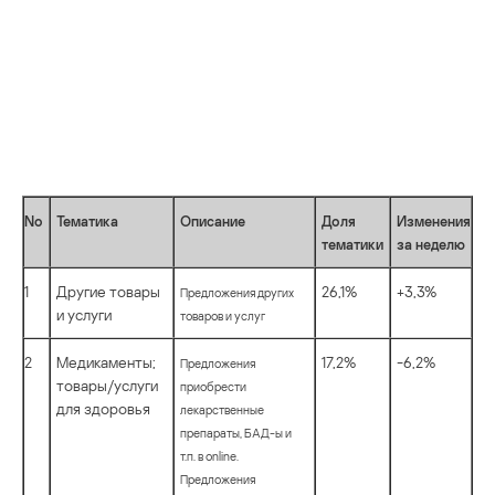
No
Тематика
Описание
Доля
Изменения
тематики
за неделю
1
Другие товары
26,1%
+3,3%
Предложения других
и услуги
товаров и услуг
2
Медикаменты;
17,2%
-6,2%
Предложения
товары/услуги
приобрести
для здоровья
лекарственные
препараты, БАД-ы и
т.п. в online.
Предложения