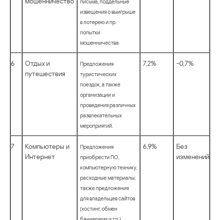
мошенничество
письма, поддельные
извещения о выигрыше
в лотерею и пр.
попытки
мошенничества
6
Отдых и
7,2%
-0,7%
Предложения
путешествия
туристических
поездок, а также
организации и
проведения различных
развлекательных
мероприятий.
7
Компьютеры и
6,9%
Без
Предложения
Интернет
изменений
приобрести ПО,
компьютерную технику,
расходные материалы;
также предложения
для владельцев сайтов
(хостинг, обмен
баннерами и т.п.)