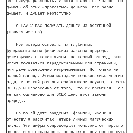
как-нибудь раздобыть. И хотя старается человек не
думать об этих «проклятых» деньгах, все равно
думает, и думает неотступно.
Я НАУЧУ ВАС ПОЛУЧАТЬ ДЕНЬГИ ИЗ ВСЕЛЕННОЙ
(причем честно).
Мои методы основаны на глубинных
фундаментальных физических законах природы,
действующих в нашей жизни. На первый взгляд, они
могут показаться парадоксальными или странными,
или даже совершенно неприемлемыми. Но только на
первый взгляд. Этими методами пользовались многие
люди, и всякий раз они срабатывали научно, то есть
ВСЕГДА и независимо от того, кто их применял. Так
же как одинаково для ВСЕХ действуют законы
природы.
По вашей дате рождения, фамилии, имени и
отчеству я рассчитаю четыре личных магических
числа. Эти цифры сопровождают человека от первого
вздоха и до последнего, определяют внутреннюю суть