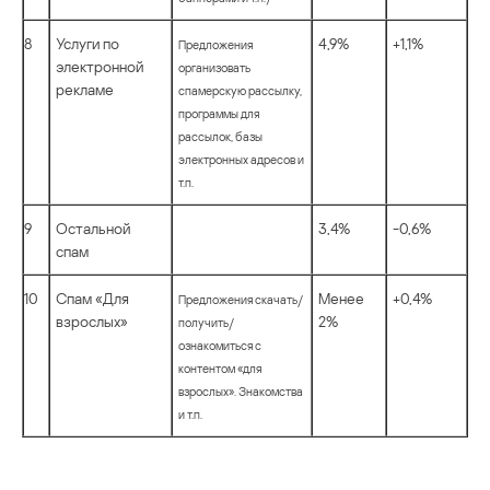
8
Услуги по
4,9%
+1,1%
Предложения
электронной
организовать
рекламе
спамерскую рассылку,
программы для
рассылок, базы
электронных адресов и
т.п.
9
Остальной
3,4%
-0,6%
спам
10
Спам «Для
Менее
+0,4%
Предложения скачать/
взрослых»
2%
получить/
ознакомиться с
контентом «для
взрослых». Знакомства
и т.п.