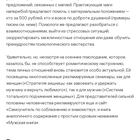
предложений, связанных с магией. Практикующие маги
наперебой предлагают помочь с материальным положением —
кто за 500 рублей, кто и вовсе по доброте душевной (примеры
писем см. ниже). Психологи же предлагают разобраться с
взаимоотношениями, выйти из стрессовых ситуаций,
скорректировать межличностные отношения или даже обучить
премудростям психологического мастерства.
Удивительно, но, несмотря на осеннее похолодание, которое,
казалось бы, не способствует романтическому настроению,
тема личных отношений вновь становится особо актуальной. Ей
посвящены многочисленные рекламируемые семинары, как для
женщин («Стратегия хищницы: как завоевать и удержать
мужчину и вернуть любимого»), так и для мужчин («Система
тотального подчинения женщины»). Для представителей сильной
половины человечества рекламируются еще и сайт
«Самоучитель по соблазнению и знакомству», и книга
аналогичного содержания с простым суровым названием
«Мужская книга».