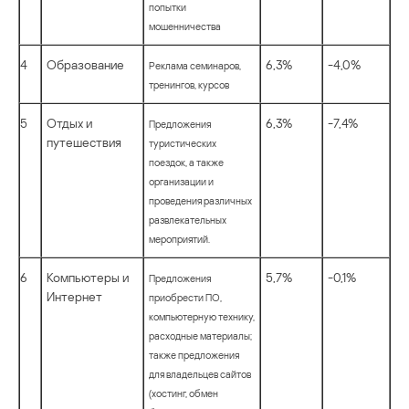
попытки
мошенничества
4
Образование
6,3%
-4,0%
Реклама семинаров,
тренингов, курсов
5
Отдых и
6,3%
-7,4%
Предложения
путешествия
туристических
поездок, а также
организации и
проведения различных
развлекательных
мероприятий.
6
Компьютеры и
5,7%
-0,1%
Предложения
Интернет
приобрести ПО,
компьютерную технику,
расходные материалы;
также предложения
для владельцев сайтов
(хостинг, обмен