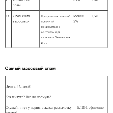
спам
10
Спам «Для
Менее
-1,3%
Предложения скачать/
взрослых»
2%
получить/
ознакомиться с
контентом «для
взрослых». Знакомства
и т.п.
Самый массовый спам
Привет! Старый!
Как житуха? Все ли нормуль?
Слушай, я тут у парняг заказал рассылочку — БЛИН, офигенно
делают!