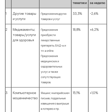
тематики
за неделю
1
Другие товары
33,3%
-2,6%
Предложения других
и услуги
товаров и услуг
2
Медикаменты;
18,8%
+6,2%
Предложения
товары/услуги
приобрести
для здоровья
лекарственные
препараты, БАД-ы и
т.п. в online.
Предложения
медицинских и
оздоровительных
услуг, а также
сопутствующих
товаров.
3
Компьютерное
15,1%
+1,0%
Фишинг, «нигерийские»
мошенничество
письма, поддельные
извещения о выигрыше
в лотерею и пр.