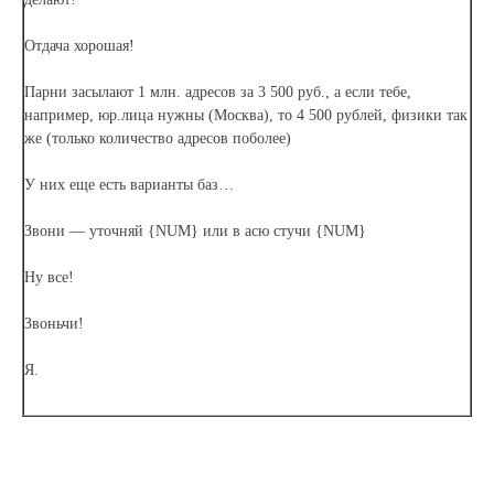
Отдача хорошая!
Парни засылают 1 млн. адресов за 3 500 руб., а если тебе,
например, юр.лица нужны (Москва), то 4 500 рублей, физики так
же (только количество адресов поболее)
У них еще есть варианты баз…
Звони — уточняй {NUM} или в асю стучи {NUM}
Ну все!
Звоньчи!
Я.