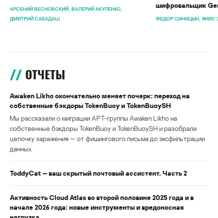
шифровальщик Gen
АРСЕНИЙ ВЕСНОВСКИЙ
ВАЛЕРИЙ АКУЛЕНКО
ДМИТРИЙ САБАДАШ
ФЕДОР СИНИЦЫН
ЯНИС 
ОТЧЕТЫ
Awaken Likho окончательно меняет почерк: переход на
собственные бэкдоры TokenBuoy и TokenBuoySH
Мы рассказали о миграции APT-группы Awaken Likho на
собственные бэкдоры TokenBuoy и TokenBuoySH и разобрали
цепочку заражения — от фишингового письма до эксфильтрации
данных.
ToddyCat — ваш скрытый почтовый ассистент. Часть 2
Активность Cloud Atlas во второй половине 2025 года и в
начале 2026 года: новые инструменты и вредоносная
нагрузка