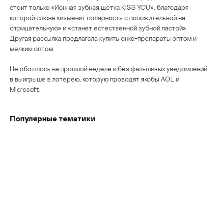
стоит только «Ионная зубная щетка KISS YOU», благодаря
которой слюна «изменит полярность с положительной на
отрицательную» и «станет естественной зубной пастой».
Другая рассылка предлагала купить онко-препараты оптом и
мелким оптом.
Не обошлось на прошлой неделе и без фальшивых уведомлений
в выигрыше в лотерею, которую проводят якобы AOL и
Microsoft.
Популярные тематики