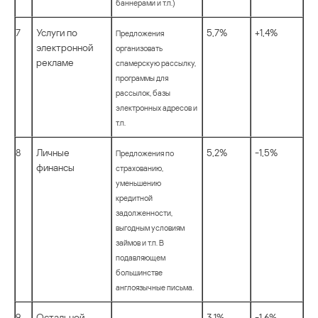
баннерами и т.п.)
7
Услуги по
5,7%
+1,4%
Предложения
электронной
организовать
рекламе
спамерскую рассылку,
программы для
рассылок, базы
электронных адресов и
т.п.
8
Личные
5,2%
-1,5%
Предложения по
финансы
страхованию,
уменьшению
кредитной
задолженности,
выгодным условиям
займов и т.п. В
подавляющем
большинстве
англоязычные письма.
9
Остальной
3,1%
-1,6%