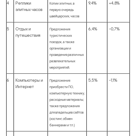
4
Реплики
9,4%
+4,8%
Копии элитных, в
элитных часов
первую очередь
швейцарских, часов
5
Отдых и
6,4%
-0,7%
Предложения
путешествия
туристических
поездок, а также
организации и
проведения различных
развлекательных
мероприятий.
6
Компьютеры и
5,5%
-1,1%
Предложения
Интернет
приобрести ПО,
компьютерную технику,
расходные материалы;
также предложения
для владельцев сайтов
(хостинг, обмен
баннерами и т.п.)