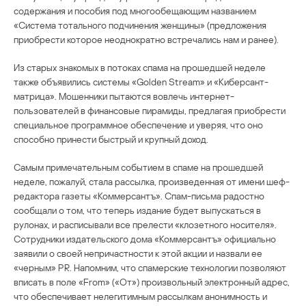
содержания и пособия под многообещающим названием
«Система тотального подчинения женщины» (предложения
приобрести которое неоднократно встречались нам и ранее).
Из старых знакомых в потоках спама на прошедшей неделе
также объявились системы «Golden Stream» и «Киберсант-
матрица». Мошенники пытаются вовлечь интернет-
пользователей в финансовые пирамиды, предлагая приобрести
специальное программное обеспечение и уверяя, что оно
способно принести быстрый и крупный доход.
Самым примечательным событием в спаме на прошедшей
неделе, пожалуй, стала рассылка, произведенная от имени шеф-
редактора газеты «Коммерсантъ». Спам-письма радостно
сообщали о том, что теперь издание будет выпускаться в
рулонах, и расписывали все прелести «клозетного носителя».
Сотрудники издательского дома «Коммерсантъ» официально
заявили о своей непричастности к этой акции и назвали ее
«черным» PR. Напомним, что спамерские технологии позволяют
вписать в поле «From» («От») произвольный электронный адрес,
что обеспечивает нелегитимным рассылкам анонимность и