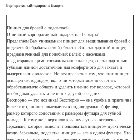
Корпоративный подарок на 8 марта
Пинцет для бровей с подсветкой
Отличный корпоративный подарок на 8-е марта!
Предлагаем Вам уникальный пинцет для выщипывания бровей с
подсветкой обрабатываемой области. Это стандартный пинцет,
предназначенный для подобных целей: с насечками,
предотвращающими соскальзывание пальцев, со стандартными
губками длиной достаточной для комфортного для захвата и
выдергивания волосков. Но вся прелесть в том, что этот пинцет
оснащен светодиодом, включив который можно осветить
обрабатываемую область и удалить именно тот волосок, который
необходимо удалить, а не пяток-другой соседних.
Бесспорно — это новинка! Бесспорно — она удобна и практична!
Более того, пинцет помещается в индивидуальный футляр,
размер которого сопоставим с размером футляра для губной
помады. К тому же в верхнюю крышку футляра встроено
зеркальце, которое позволит пользоваться пинцетом практически
везде. Зеркальце, подсветка, пинцет — все в одном футляре. Что
еще нужно, чтобы выглядеть привлекательно в любой ситуации.