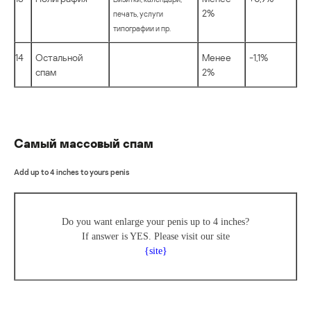
2%
печать, услуги
типографии и пр.
14
Остальной
Менее
-1,1%
спам
2%
Самый массовый спам
Add up to 4 inches to yours penis
Do you want enlarge your penis up to 4 inches?
If answer is YES. Please visit our site
{site}