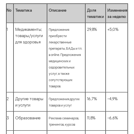
No
Тематика
Описание
Доля
Изменения
тематики
за неделю
1
Медикаменты;
29,8%
+5,0%
Предложения
товары/услуги
приобрести
для здоровья
лекарственные
препараты, БАДы и т.п.
в online. Предложения
медицинских и
оздоровительных
услуг, а также
сопутствующих
товаров.
2
Другие товары
16,7%
-4,9%
Предложения других
и услуги
товаров и услуг
3
Образование
11,8%
-6,6%
Реклама семинаров,
тренингов, курсов