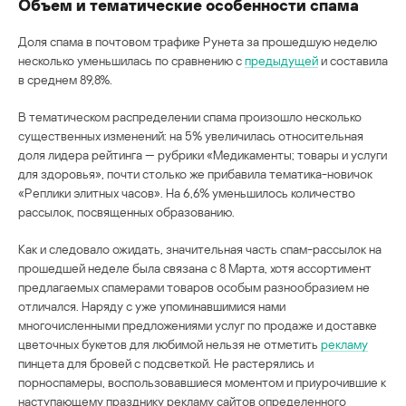
Объем и тематические особенности спама
Доля спама в почтовом трафике Рунета за прошедшую неделю
несколько уменьшилась по сравнению с
предыдущей
и составила
в среднем 89,8%.
В тематическом распределении спама произошло несколько
существенных изменений: на 5% увеличилась относительная
доля лидера рейтинга — рубрики «Медикаменты; товары и услуги
для здоровья», почти столько же прибавила тематика-новичок
«Реплики элитных часов». На 6,6% уменьшилось количество
рассылок, посвященных образованию.
Как и следовало ожидать, значительная часть спам-рассылок на
прошедшей неделе была связана с 8 Марта, хотя ассортимент
предлагаемых спамерами товаров особым разнообразием не
отличался. Наряду с уже упоминавшимися нами
многочисленными предложениями услуг по продаже и доставке
цветочных букетов для любимой нельзя не отметить
рекламу
пинцета для бровей с подсветкой. Не растерялись и
порноспамеры, воспользовавшиеся моментом и приурочившие к
наступающему празднику рекламу сайтов определенного