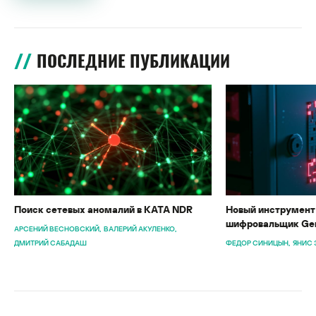
ПОСЛЕДНИЕ ПУБЛИКАЦИИ
Поиск сетевых аномалий в KATA NDR
Новый инструмент 
шифровальщик Gen
АРСЕНИЙ ВЕСНОВСКИЙ
ВАЛЕРИЙ АКУЛЕНКО
ДМИТРИЙ САБАДАШ
ФЕДОР СИНИЦЫН
ЯНИС 