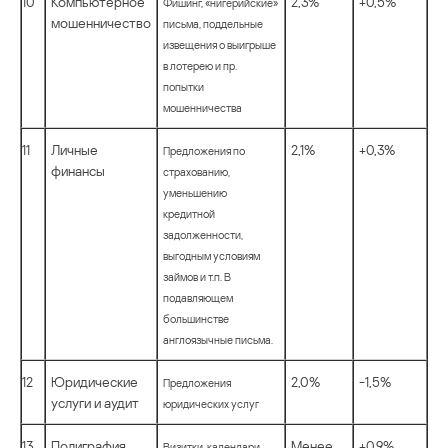
10
Компьютерное
2,3%
+0,5%
Фишинг, «нигерийские»
мошенничество
письма, поддельные
извещения о выигрыше
в лотерею и пр.
попытки
мошенничества
11
Личные
2,1%
+0,3%
Предложения по
финансы
страхованию,
уменьшению
кредитной
задолженности,
выгодным условиям
займов и т.п. В
подавляющем
большинстве
англоязычные письма.
12
Юридические
2,0%
-1,5%
Предложения
услуги и аудит
юридических услуг
13
Полиграфия
Менее
+0,9%
Визитки, календари,