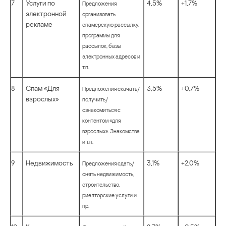
7
Услуги по
4,5%
+1,7%
Предложения
электронной
организовать
рекламе
спамерскую рассылку,
программы для
рассылок, базы
электронных адресов и
т.п.
8
Спам «Для
3,5%
+0,7%
Предложения скачать/
взрослых»
получить/
ознакомиться с
контентом «для
взрослых». Знакомства
и т.п.
9
Недвижимость
3,1%
+2,0%
Предложения сдать/
снять недвижимость,
строительство,
риелторские услуги и
пр.