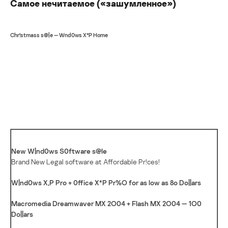
Самое нечитаемое («зашумленное»)
Chr!stmass s@|e — Wnd0ws X*P Home
New W|nd0ws S0ftware s@le
Brand New Legal software at Affordable Pr!ces!
W|nd0ws X,P Pro + 0ffice X*P Pr%O for as low as 8o Do||ars
Macromedia Dreamwaver MX 2O04 + Flash MX 2O04 — 1O0
Do||ars