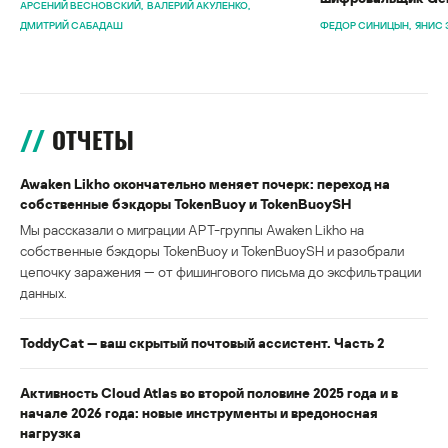
АРСЕНИЙ ВЕСНОВСКИЙ
ВАЛЕРИЙ АКУЛЕНКО
ДМИТРИЙ САБАДАШ
ФЕДОР СИНИЦЫН
ЯНИС 
ОТЧЕТЫ
Awaken Likho окончательно меняет почерк: переход на
собственные бэкдоры TokenBuoy и TokenBuoySH
Мы рассказали о миграции APT-группы Awaken Likho на
собственные бэкдоры TokenBuoy и TokenBuoySH и разобрали
цепочку заражения — от фишингового письма до эксфильтрации
данных.
ToddyCat — ваш скрытый почтовый ассистент. Часть 2
Активность Cloud Atlas во второй половине 2025 года и в
начале 2026 года: новые инструменты и вредоносная
нагрузка