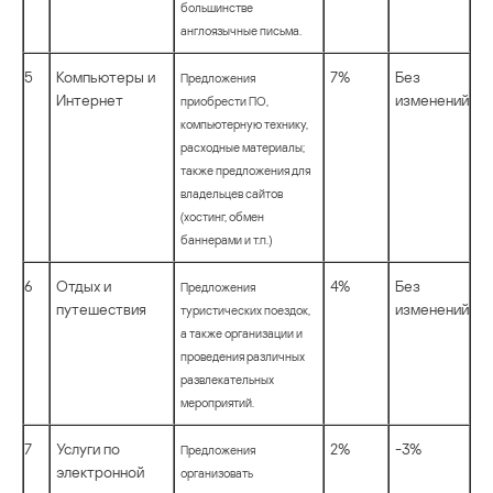
большинстве
англоязычные письма.
5
Компьютеры и
7%
Без
Предложения
Интернет
изменений
приобрести ПО,
компьютерную технику,
расходные материалы;
также предложения для
владельцев сайтов
(хостинг, обмен
баннерами и т.п.)
6
Отдых и
4%
Без
Предложения
путешествия
изменений
туристических поездок,
а также организации и
проведения различных
развлекательных
мероприятий.
7
Услуги по
2%
-3%
Предложения
электронной
организовать