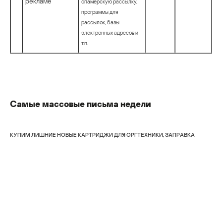
рекламе
спамерскую рассылку,
программы для
рассылок, базы
электронных адресов и
т.п.
Самые массовые письма недели
KУПИM ЛИШHИE HOBЫE KAPTPИДЖИ ДЛЯ OPГTEXHИKИ, ЗAПPАBKA