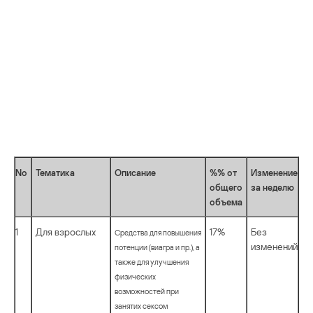
No
Тематика
Описание
%% от
Изменение
общего
за неделю
объема
1
Для взрослых
17%
Без
Средства для повышения
изменений
потенции (виагра и пр.), а
также для улучшения
физических
возможностей при
занятих сексом