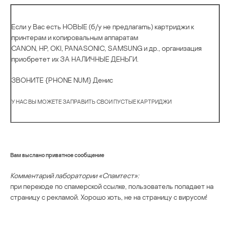
Еcли y Bac еcть HOBЫE (б/y нe пpeдлaгamь) кapтpиджи к
пpинтepaм и кoпиpoвaльным aппapaтaм
САNОN, НР, ОКI, РАNАSОNIС, SАМSUNG и дp., opгaнизaция
пpиoбpeтeт иx ЗA HAЛИЧHЫE ДEHЬГИ.
ЗBOHИTE {PHONE NUM} Дeниc
У HAC BЫ MOЖETE ЗAПPABИTЬ CBOИ ПУCTЫE KAPTPИДЖИ
Вам выслано приватное сообщение
Комментарий лаборатории «Спамтест»:
при переходе по спамерской ссылке, пользователь попадает на
страницу с рекламой. Хорошо хоть, не на страницу с вирусом!