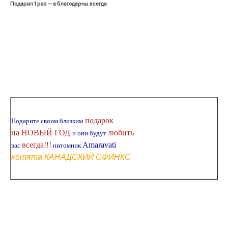
Подарил 1 раз — а благодарны всегда
подарок
Подарите своим близким
на НОВЫЙ ГОД
любить
и они будут
всегда!!!
Amaravаti
вас
питомник
котята КАНАДСКИЙ СФИНКС