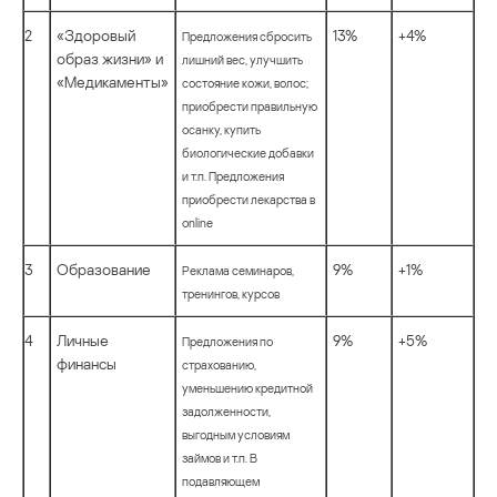
2
«Здоровый
13%
+4%
Предложения сбросить
образ жизни» и
лишний вес, улучшить
«Медикаменты»
состояние кожи, волос;
приобрести правильную
осанку, купить
биологические добавки
и т.п. Предложения
приобрести лекарства в
online
3
Образование
9%
+1%
Реклама семинаров,
тренингов, курсов
4
Личные
9%
+5%
Предложения по
финансы
страхованию,
уменьшению кредитной
задолженности,
выгодным условиям
займов и т.п. В
подавляющем