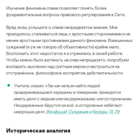
Изучение феномена спама позволяет понять более
фундаментальные вопросы правового регулирования в Сети.
Вряд ли вы услышите о спаме непредвзятое мнение. Мне
приходилось сталкиваться лишь с яростными сторонниками и не
менее яростными противниками данного феномена. Взвешенных
суждений (я уж не говорю об объективности) крайне мало.
Восполнить этот недостаток я и стремлюсь в своей работе.
Чтобы можно было взглянуть на спам непредвзято, попробуем
воспарить мысленно над суетным миром и настроиться на
отстранённое, философское восприятие действительности.
Учитель сказал: «Так как нельзя найти людей,
придерживающихся середины в поведении, приходится
иметь дело с людьми или несдержанными, или осторожными.
Несдержанные берутся за всё, а осторожные избегают
нехороших дел». (
Конфуций. Суждения и беседы, 13, 21
)
Историческая аналогия