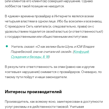
(или клиентов его клиентов) совершил нарушение. Однако
лоббистов такой позиции не находится.
В «дикие» времена провайдер в Интернете являлся всеми
четырьмя властями в одном лице. Ибо бы всесилен и всезнающ.
С приходом в Сеть капитала (и, следовательно, права) он с
удовольствием поделится своей властью (и ответственностью!)
с государственными или общественными институтами.
Учитель сказал: «О как велики были Шунь и Юй! Владея
Поднебесной, они не считали её своей». (
Конфуций.
Суждения и беседы, 8, 18
)
В результате ответственность за спам (равно как и другие
«сетевые» нарушения) снимается с провайдеров. Очевидно, по
такому пути пойдут и наши законодатели.
Интересы производителей
Производитель, как всякому ясно, заинтересован в доступности
услуг рекламы и в действенности таковой. Учитывая