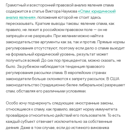
Грамотный и всесторонний правовой анализ явления спама
содержится в статье Виктора Наумова
«Спам: юридический
анализ явления»
, положения которой не стоит здесь
пересказывать. Краткие выводы таковы: явление спама, как
правило, не лежит в российском правовом поле — он не
запрещён и не разрешён. При желании можно найти в
законодательстве аргументы как за, так и против. Прямые нормы
регулирования отсутствуют, поэтому если дело о спаме выходит
на формальный юридический уровень, результат может
получиться всякий. До сих пор прецедентов, можно сказать, не
было. За рубежом наблюдается тенденция правового
регулирования рассылки спама. В европейских странах
законодатели больше склоняются к запрету рассылок. В США
законодательство (традиционно белее либеральное) разрешает
спам, обставляя его различными условиями.
Особо хочу подчеркнуть следующее: иностранные законы,
относящиеся к спаму, как правило, вводят норму иммунитета
провайдера относительно действий его пользователя. То есть
каждый субъект отвечает исключительно за собственные
деяния. Даже в том случае, если до истинного виновника