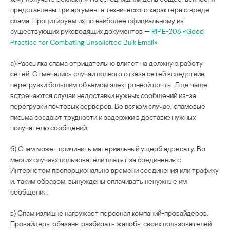
представлены три аргумента технического характера о вреде
спама. Процитируем их по наиболее официальному из
существующих руководящих документов —
RIPE-206 «Good
Practice for Combating Unsolicited Bulk Email»
а) Рассылка спама отрицательно влияет на должную работу
сетей. Отмечались случаи полного отказа сетей вследствие
перегрузки большим объёмом электронной почты. Ещё чаще
встречаются случаи недоставки нужных сообщений из-за
перегрузки почтовых серверов. Во всяком случае, спамовые
письма создают трудности и задержки в доставке нужных
получателю сообщений.
б) Спам может причинить материальный ущерб адресату. Во
многих случаях пользователи платят за соединения с
Интернетом пропорционально времени соединения или трафику
и, таким образом, вынуждены оплачивать ненужные им
сообщения.
в) Спам излишне нагружает персонал компаний-провайдеров.
Провайдеры обязаны разбирать жалобы своих пользователей