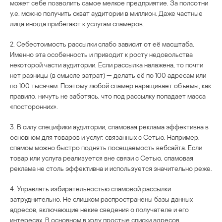
может себе позволить самое мелкое предприятие. За полсотни
у.е. можно получить охват аудитории в миллион. Даже частные
лица иногда прибегают к услугам спамеров.
2. Себестоимость рассылки слабо зависит от её масштаба.
Именно эта особенность и приводит к росту недовольства
некоторой части аудитории. Если рассылка налажена, то почти
нет разницы (в смысле затрат) — делать её по 100 адресам или
по 100 тысячам. Поэтому любой спамер наращивает объёмы, как
правило, ничуть не заботясь, что под рассылку попадает масса
«посторонних».
3. В силу специфики аудитории, спамовая реклама эффективна в
основном для товаров и услуг, связанных с Сетью. Например,
спамом можно быстро поднять посещаемость вебсайта. Если
товар или услуга реализуется вне связи с Сетью, спамовая
реклама не столь эффективна и используется значительно реже.
4. Управлять избирательностью спамовой рассылки
затруднительно. Не слишком распространены базы данных
адресов, включающие некие сведения о получателе и его
интересах. В основном в ходу простые списки адресов