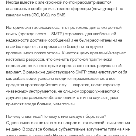
Иногда вместе с электронной почтой рассматриваются
аналогичные сообщения в телеконференции (newsgroups), по
каналам чата (IRC, ICQ), по SMS.
Исторически так сложилось, что протоколы для электронной
почты (прежде всего — SMTP) строились для наибольшей
надёжности доставки сообщений и не были рассчитаны ни на
спам (которого в те времена не было), ни на другие
проявившиеся позже угрозы. К настоящему времени Интернет
настолько разросся, что сменить протокол практически
нереально, хотя некоторые и предлагают столь радикальный
вариант. В рамках же действующего SMTP спам чувствует себя
как рыба в воде, успешно плодится и размножается, а все
средства противодействия ему — напротив, носят характер
«навесных» инструментов, не слишком хорошо уживаются с
другим программным обеспечением, а в иных случаях даже
приносят вреда больше, чем пользы.
Почему спам плох? Почему с ним следует бороться?
Однозначного ответа на этот вопрос с технической точки зрения
не дано. В ходу всё больше субъективные аргументы типа «а я не
хочу получать рекламу!» На сегодняшний день общественности