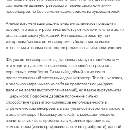
системными администраторами от имени своих компаний-
провайдеров, но без санкции и даже ведома их руководителей.
Анализ аргументации радикальных антиспамеров приводит к
выводу, что все эти работники действуют исключительно в целях
реализации своих убеждений. Ни к законодательству, ни к
интересам бизнеса антиспамерские убеждения не имеют
отношения и напоминают скорее религиозные или политические.
Фигура антиспамера важна для понимания сути «проблемы» —
эти люди, хотя и немногочисленны, но способны причинить
серьёзные неудобства. Типичный идейный антиспамер —
профессиональный системный администратор. То есть, человек,
в реальном мире ничего из себя не представляющий (даже
далеко не всегда высокооплачиваемый), но в мире виртуальном
— царь и бог. Подобное двоякое положение сильно
способствует развитию комплексов неполноценности и
стремлению компенсировать в виртуальности свою ничтожность
в реальном мире. Поскольку речь идёт о молодом человеке,
значительную часть времени вынужденном проводить за
компьютером (иначе профессионализм не приобрести), данный