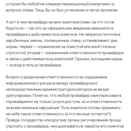
устроил бы любой не слишком перекошенный компромисс в
вопросе спама. Лишь бы он был установлен и чётко прописан.
А вот в чем провайдер кровно заинтересован, за что готов
бороться — так это за официальное введение иммунитета
провайдера к действиям пользователя. Не напрасно почти все
зарубежные законы, посвященные спаму, устанавливают две
нормы: первая — ограничения на спам (той или иной степени
строгости), вторая — ограничения ответственности провайдера
в связи с действиями пользователей. Причем, последняя норма
— всегда в пользу провайдера.
Вопрос о разделении ответственности за содержимое
информационного ресурса между провайдером и
непосредственным администратором ресурса не везде
урегулирован. Понятно, что любой провайдер заинтересован в
«провайдинге» не только услуги доступа, но и ответственности
за всевозможные нарушения. Пользователи готовы принимать
на себя такую ответственность (а что им еще остается?).
Правда, государству или другому органу регулирования проще
спросить с провайдера, чем доискиваться, какой из его клиентов