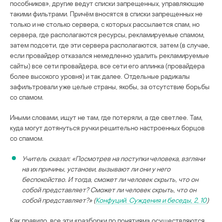
пособников», другие ведут списки запрещенных, управляющие
такими фильтрами. Причём вносятся в списки запрещенных не
только и не столько сервера, с которых рассылается спам, но
сервера, где располагаются ресурсы, рекламируемые спамом,
затем подсети, где эти сервера располагаются, затем (в случае,
если провайдер отказался немедленно удалить рекламируемые
сайты) все сети провайдера, все сети его аплинка (провайдера
более высокого уровня) и так далее. Отдельные радикалы
зафильтровали уже целые страны, якобы, за отсутствие борьбы
со спамом.
Иными словами, ищут не там, где потеряли, а где светлее. Там,
куда могут дотянуться ручки решительно настроенных борцов
со спамом.
Учитель сказал: «Посмотрев на поступки человека, взгляни
на их причины, установи, вызывают ли они у него
беспокойство. И тогда, сможет ли человек скрыть, что он
собой представляет? Сможет ли человек скрыть, что он
собой представляет?» (
Конфуций. Суждения и беседы, 2, 10
)
Как правило, все эти «разборки по понятиям» осуществляются