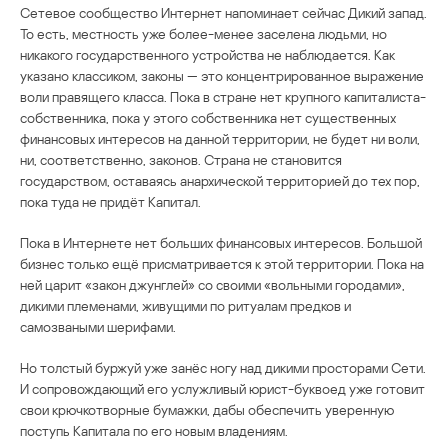
Сетевое сообщество Интернет напоминает сейчас Дикий запад.
То есть, местность уже более-менее заселена людьми, но
никакого государственного устройства не наблюдается. Как
указано классиком, законы — это концентрированное выражение
воли правящего класса. Пока в стране нет крупного капиталиста-
собственника, пока у этого собственника нет существенных
финансовых интересов на данной территории, не будет ни воли,
ни, соответственно, законов. Страна не становится
государством, оставаясь анархической территорией до тех пор,
пока туда не придёт Капитал.
Пока в Интернете нет больших финансовых интересов. Большой
бизнес только ещё присматривается к этой территории. Пока на
ней царит «закон джунглей» со своими «вольными городами»,
дикими племенами, живущими по ритуалам предков и
самозваными шерифами.
Но толстый буржуй уже занёс ногу над дикими просторами Сети.
И сопровождающий его услужливый юрист-буквоед уже готовит
свои крючкотворные бумажки, дабы обеспечить уверенную
поступь Капитала по его новым владениям.