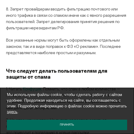
8. Запрет провайдерам вводить фильтрацию почтового или
иного трафика в связи со спамом иначе как с явного разрешения
пользователей. Запрет делегирования принятия решения по
фильтрации нерезидентам РФ.
Все указанные нормы могут быть оформлены как отдельным
законом, так и в виде поправок к ФЗ «О рекламе». Последнее
представляется наиболее простым и разумным.
Что следует делать пользователям для
защиты от спама
1. Читать
Конфуция
. Помнить, что спам в любом количестве —
повод для беспокойства много менее значительный, чем,
Мы используем файлы cookie, чтобы сделать работу с сайтом
удобнее. Продолжая находиться на сайте, вы соглашаетесь с
например, положение с правами человека в Эфиопии. А какое
этим. Подробную информацию о файлах cookie можно прочитать
нам дело до этой Эфиопии!
здесь
.
2. Не отвечать на спам. Не пытаться воспользоваться
ПРИНЯТЬ
предлагаемым механизмом «отписки от рассылки». Чаще всего
это приводит к попаданию в новые рассылки.