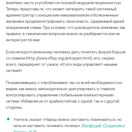
комплекс часто усугубляется половой неудовлетворённостью.
Теперь представьте, что может натворить такой системный
администратор с юношеским максимализмом и болезненным
желанием продемонстрировать свою власть, одержимый идеей
искоренения спама. При условии, что руководитель компании, как
правило, в технических вопросах вовсе не разбирается или не
интересуется ими.
Если неподготовленному человеку дать почитать форум борцов
со спамом (http://www.ofisp.org/antispam.html), его, скорее
всего, передёрнет от ужаса: «И эти люди управляют нашими
сетями!»
Познакомившись с «проблемами», мы со всей необходимостью
видим, как важно законодательно урегулировать и, главное,
контролировать управление глобальными компьютерными
сетями. Избавляя их от крайностей как с одной, так и с другой
стороны.
Учитель сказал: «Народ можно заставить повиноваться, но
нельзя заставить понимать почему». (
Конфуций. Суждения и
беседы, 8, 9
)