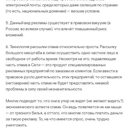
электронной почты, среди которых даже селекция по странам
(то есть, национальным доменам) — весьма условна.
5. Данный вид рекламы существует в правовом вакууме (в
России, во всяком случае), что влечёт повышенный риск
вложений.
6. Технология рассылки спама относительно проста. Рассылку
большого масштаба в силах осуществить одно частное лицо в
свободное от работы время. Несмотря на это, подавляющая
часть спама в Сети — это продукт специализированных
рекламных предприятий по заказам их клиентов. Если ввести в
правовое русло деятельность этих предприятий, то оставшаяся
(нетоварная) часть спама не будет представлять никакой
проблемы в силу своей незначительности.
Многих подводит то, что они в упор не видят (не желают видеть?)
экономического аспекта спама. Он ведь появляется не как мыши
— от грязного белья, а оттого, что многие готовы платить деньги
за такую рекламу. То, на что имеется спрос, очень трудно
уничтожить.