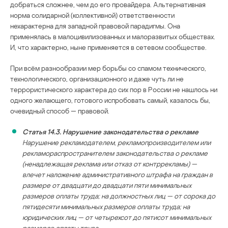
добраться сложнее, чем до его провайдера. Альтернативная
норма солидарной (коллективной) ответственности
нехарактерна для западной правовой парадигмы. Она
применялась в малоцивилизованных и малоразвитых обществах.
И, что характерно, ныне применяется в сетевом сообществе.
При всём разнообразии мер борьбы со спамом технического,
технологического, организационного и даже чуть ли не
террористического характера до сих пор в России не нашлось ни
одного желающего, готового испробовать самый, казалось бы,
очевидный способ — правовой.
Статья 14.3. Нарушение законодательства о рекламе
Нарушение рекламодателем, рекламопроизводителем или
рекламораспространителем законодательства о рекламе
(ненадлежащая реклама или отказ от контррекламы) —
влечет наложение административного штрафа на граждан в
размере от двадцати до двадцати пяти минимальных
размеров оплаты труда; на должностных лиц — от сорока до
пятидесяти минимальных размеров оплаты труда; на
юридических лиц — от четырехсот до пятисот минимальных
размеров оплаты труда.