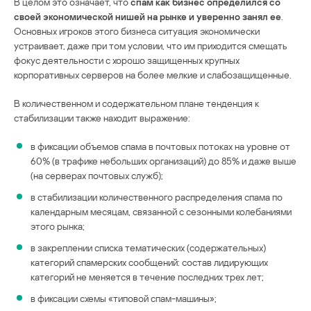
В целом это означает, что
спам как бизнес определился со
своей экономической нишей на рынке и уверенно занял ее
.
Основных игроков этого бизнеса ситуация экономически
устраивает, даже при том условии, что им приходится смещать
фокус деятельности с хорошо защищенных крупных
корпоративных серверов на более мелкие и слабозащищенные.
В количественном и содержательном плане тенденция к
стабилизации также находит выражение:
в фиксации объемов спама в почтовых потоках на уровне от
60% (в трафике небольших организаций) до 85% и даже выше
(на серверах почтовых служб);
в стабилизации количественного распределения спама по
календарным месяцам, связанной с сезонными колебаниями
этого рынка;
в закреплении списка тематических (содержательных)
категорий спамерских сообщений: состав лидирующих
категорий не меняется в течение последних трех лет;
в фиксации схемы «типовой спам-машины»;