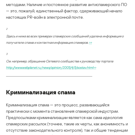
методами. Наличие и постоянное развитие антиспамерского ПО
— это, пожалуй, единственный фактор, сдерживающий начало
настоящих PR-войн в электронной почте.
2
Здесь и ниже во всех примерах спамерских сообщений удалена информация о
получателе спама и контактная информация спамеров.
>>
3
См. например, обращение Сетевого сообщества к руководству портала
http://www.webplanet.ru/news/opinion/2005/4/5/sostav.html
>>
Криминализация спама
Криминализация спама — это процесс, развивающийся
практически с момента становления спамерской индустрии.
Предпосылками криминализации является как сама идеология
спамерских рассылок (точнее, такие их черты, как анонимность и
отсутствие законодательного контроля), так и общие тенденции