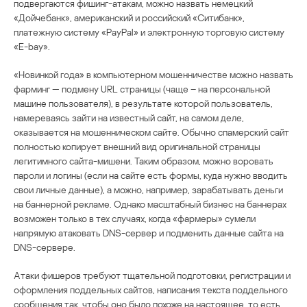
подвергаются фишинг-атакам, можно назвать немецкий
«Дойчебанк», американский и российский «Ситибанк»,
платежную систему «PayPal» и электронную торговую систему
«E-bay».
«Новинкой года» в компьютерном мошенничестве можно назвать
фарминг — подмену URL страницы (чаще – на персональной
машине пользователя), в результате которой пользователь,
намереваясь зайти на известный сайт, на самом деле,
оказывается на мошенническом сайте. Обычно спамерский сайт
полностью копирует внешний вид оригинальной страницы
легитимного сайта-мишени. Таким образом, можно воровать
пароли и логины (если на сайте есть формы, куда нужно вводить
свои личные данные), а можно, например, зарабатывать деньги
на баннерной рекламе. Однако масштабный бизнес на баннерах
возможен только в тех случаях, когда «фармеры» сумели
напрямую атаковать DNS-сервер и подменить данные сайта на
DNS-сервере.
Атаки фишеров требуют тщательной подготовки, регистрации и
оформления поддельных сайтов, написания текста поддельного
сообщения так, чтобы оно было похоже на настоящее, то есть