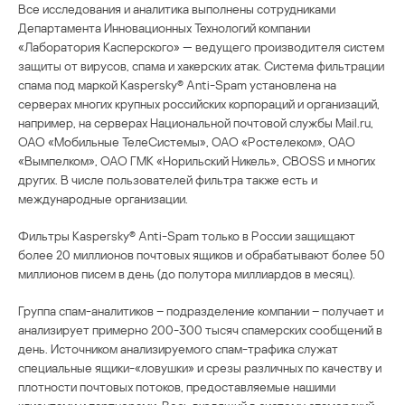
Все исследования и аналитика выполнены сотрудниками
Департамента Инновационных Технологий компании
«Лаборатория Касперского» — ведущего производителя систем
защиты от вирусов, спама и хакерских атак. Система фильтрации
спама под маркой Kaspersky® Anti-Spam установлена на
серверах многих крупных российских корпораций и организаций,
например, на серверах Национальной почтовой службы Mail.ru,
ОАО «Мобильные ТелеСистемы», ОАО «Ростелеком», ОАО
«Вымпелком», ОАО ГМК «Норильский Никель», CBOSS и многих
других. В числе пользователей фильтра также есть и
международные организации.
Фильтры Kaspersky® Anti-Spam только в России защищают
более 20 миллионов почтовых ящиков и обрабатывают более 50
миллионов писем в день (до полутора миллиардов в месяц).
Группа спам-аналитиков – подразделение компании – получает и
анализирует примерно 200-300 тысяч спамерских сообщений в
день. Источником анализируемого спам-трафика служат
специальные ящики-«ловушки» и срезы различных по качеству и
плотности почтовых потоков, предоставляемые нашими