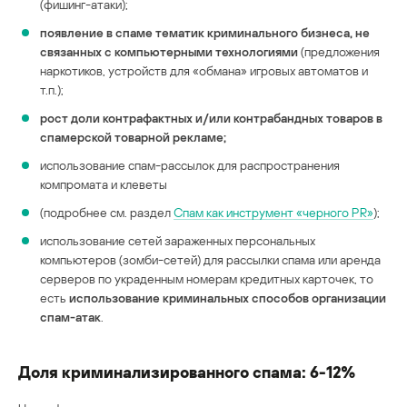
(фишинг-атаки);
появление в спаме тематик криминального бизнеса, не
связанных с компьютерными технологиями
(предложения
наркотиков, устройств для «обмана» игровых автоматов и
т.п.);
рост доли контрафактных и/или контрабандных товаров в
спамерской товарной рекламе;
использование спам-рассылок для распространения
компромата и клеветы
(подробнее см. раздел
Спам как инструмент «черного PR»
);
использование сетей зараженных персональных
компьютеров (зомби-сетей) для рассылки спама или аренда
серверов по украденным номерам кредитных карточек, то
есть
использование криминальных способов организации
спам-атак
.
Доля криминализированного спама: 6-12%