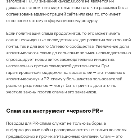
заголовке FROM значения kavkaz.uk.com не является ни
доказательством, ни свидетельством того, что рассылка была
организована администрацией сайта или кем-то, кто имеет
отношение к этому информационному ресурсу.
Если политизация спама продолжится, то это может иметь
самые неожиданные последствия как для развития электронной
почты, так и для всего Сетевого сообщества. Увеличение доли
«политического» спама до серьезных величин незамедлительно
спровоцирует новый виток законодательных инициатив,
направленных против спамерской деятельности. При
гарантированной поддержке пользователей — а отношение к
«политическому» и PR-спаму у большинства пользователей
резко отрицательное — могут быть приняты достаточно
жесткие законы против спама и его заказчиков.
Спам как инструмент «черного PR»
Поводом для PR-спама служат не только выборы, а
информационные войны разворачиваются не только во время
предвыборных и прочих агитационных кампаний. Спам — это