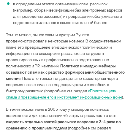
в определении этапов организации спам-рассылок
(например, сбора и верификации баз электронных адресов
для проведения рассылок) и превращении обслуживания и
поддержки этих этапов в самостоятельный бизнес.
Тем не менее, рынок спам-индустрии Рунета
продемонстрировал и некоторые новинки. В содержательном
плане это превращение эпизодических «политических» и
информационных спамерских рассылок в инструмент
пролонгированных и профессионально подготовленных
политических и PR-кампаний.
Политики и имидж-мейкеры
осваивают спам как средство формирования общественного
мнения
. Пока это только тенденция, а не характерная черта
современного спама, но тенденция яркая и способная к
быстрому развитию (подробнее см. раздел
«Политизация»
спама и превращение его в инструмент информационных войн
).
В техническом плане в 2005 году у спамеров появились
возможности для организации «быстрых» рассылок, то есть
скорость отдельно взятой рассылки возросла в 3-4 раза по
сравнению с прошлыми годами
(подробнее см. раздел