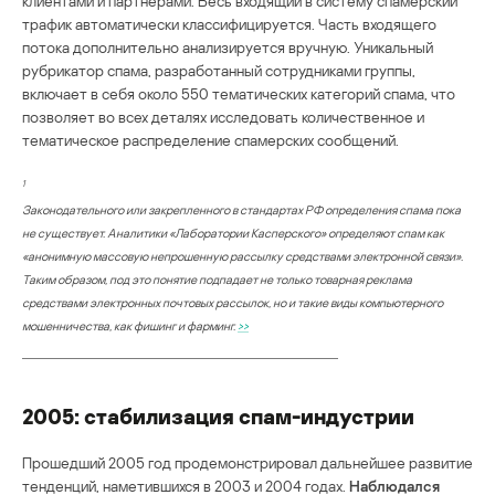
клиентами и партнерами. Весь входящий в систему спамерский
трафик автоматически классифицируется. Часть входящего
потока дополнительно анализируется вручную. Уникальный
рубрикатор спама, разработанный сотрудниками группы,
включает в себя около 550 тематических категорий спама, что
позволяет во всех деталях исследовать количественное и
тематическое распределение спамерских сообщений.
1
Законодательного или закрепленного в стандартах РФ определения спама пока
не существует. Аналитики «Лаборатории Касперского» определяют спам как
«анонимную массовую непрошенную рассылку средствами электронной связи».
Таким образом, под это понятие подпадает не только товарная реклама
средствами электронных почтовых рассылок, но и такие виды компьютерного
мошенничества, как фишинг и фарминг.
>>
2005: стабилизация спам-индустрии
Прошедший 2005 год продемонстрировал дальнейшее развитие
тенденций, наметившихся в 2003 и 2004 годах.
Наблюдался