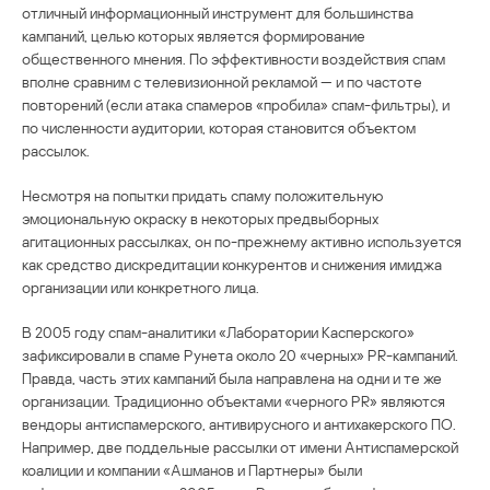
отличный информационный инструмент для большинства
кампаний, целью которых является формирование
общественного мнения. По эффективности воздействия спам
вполне сравним с телевизионной рекламой — и по частоте
повторений (если атака спамеров «пробила» спам-фильтры), и
по численности аудитории, которая становится объектом
рассылок.
Несмотря на попытки придать спаму положительную
эмоциональную окраску в некоторых предвыборных
агитационных рассылках, он по-прежнему активно используется
как средство дискредитации конкурентов и снижения имиджа
организации или конкретного лица.
В 2005 году спам-аналитики «Лаборатории Касперского»
зафиксировали в спаме Рунета около 20 «черных» PR-кампаний.
Правда, часть этих кампаний была направлена на одни и те же
организации. Традиционно объектами «черного PR» являются
вендоры антиспамерского, антивирусного и антихакерского ПО.
Например, две поддельные рассылки от имени Антиспамерской
коалиции и компании «Ашманов и Партнеры» были