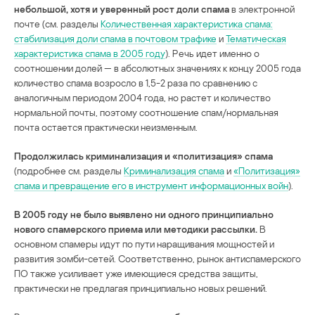
небольшой, хотя и уверенный рост доли спама
в электронной
почте (см. разделы
Количественная характеристика спама:
стабилизация доли спама в почтовом трафике
и
Тематическая
характеристика спама в 2005 году
). Речь идет именно о
соотношении долей — в абсолютных значениях к концу 2005 года
количество спама возросло в 1,5-2 раза по сравнению с
аналогичным периодом 2004 года, но растет и количество
нормальной почты, поэтому соотношение спам/нормальная
почта остается практически неизменным.
Продолжилась криминализация и «политизация» спама
(подробнее см. разделы
Криминализация спама
и
«Политизация»
спама и превращение его в инструмент информационных войн
).
В 2005 году не было выявлено ни одного принципиально
нового спамерского приема или методики рассылки.
В
основном спамеры идут по пути наращивания мощностей и
развития зомби-сетей. Соответственно, рынок антиспамерского
ПО также усиливает уже имеющиеся средства защиты,
практически не предлагая принципиально новых решений.