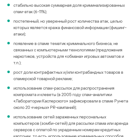
стабильно высокая суммарная доля криминализированных
спам-атак (6-11%);
постепенный, но уверенный рост количества атак, целью
которых является кража финансовой информации (фишинг-
атаки);
появление в спаме тематик криминального бизнеса, не
связанных с компьютерными технологиями (предложения
наркотиков, устройств для «обмана» игровых автоматов и
т.п.);
рост доли контрафактных и/или контрабандных товаров в
спамерской товарной рекламе;
использование спам-рассылок для распространения
компромата и клеветы (в 2005 году спам-аналитики
«Лаборатории Касперского» зафиксировали в спаме Рунета
около 20 «черных» PR-кампаний);
использование сетей зараженных персональных
компьютеров (зомби-сетей) для рассылки спама или аренда
серверов с оплатой по украденным номерам кредитных
карточек, то есть использование криминальных способов