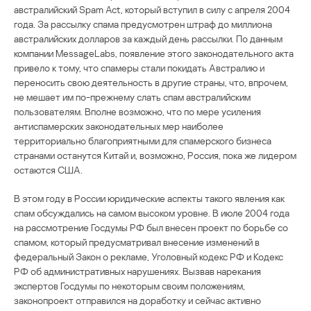
австралийский Spam Act, который вступил в силу с апреля 2004
года. За рассылку спама предусмотрен штраф до миллиона
австралийских долларов за каждый день рассылки. По данным
компании MessageLabs, появление этого законодательного акта
привело к тому, что спамеры стали покидать Австралию и
переносить свою деятельность в другие страны, что, впрочем,
не мешает им по-прежнему слать спам австралийским
пользователям. Вполне возможно, что по мере усиления
антиспамерских законодательных мер наиболее
территориально благоприятными для спамерского бизнеса
странами останутся Китай и, возможно, Россия, пока же лидером
остаются США.
В этом году в России юридические аспекты такого явления как
спам обсуждались на самом высоком уровне. В июле 2004 года
на рассмотрение Госдумы РФ был внесен проект по борьбе со
спамом, который предусматривал внесение изменений в
федеральный Закон о рекламе, Уголовный кодекс РФ и Кодекс
РФ об административных нарушениях. Вызвав нарекания
экспертов Госдумы по некоторым своим положениям,
законопроект отправился на доработку и сейчас активно