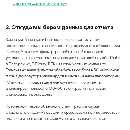
спама и неудача этих попыток.
2. Откуда мы берем данные для отчета
Компания ‘Ашманов и Партнеры’ является ведущим
производителем антиспамерского программного обеспечения в
России. Антиспам-фильтр, разработанный компанией,
установлен на серверах Национальной почтовой службы Mail.ru,
в Петерлинке, РТКомм, РБК и многих частных компаниях.
Ежедневно наши фильтры обрабатывают более 50 миллионов
писем (до полутора миллиардов в месяц), а наша лаборатория
‘Спамтест’ — подразделение компании — получает и
анализирует примерно 100-150 тысяч различных новых
спамерских писем в день.
Источником такого объемного спам-трафика служат
специальные ящики-‘ловушки’ и срезы различных по качеству и
плотности почтовых потоков Рунета от наших клиентов.