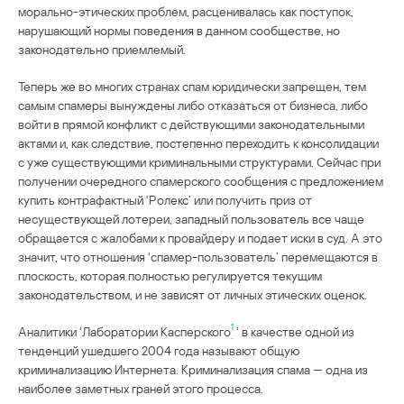
морально-этических проблем, расценивалась как поступок,
нарушающий нормы поведения в данном сообществе, но
законодательно приемлемый.
Теперь же во многих странах спам юридически запрещен, тем
самым спамеры вынуждены либо отказаться от бизнеса, либо
войти в прямой конфликт с действующими законодательными
актами и, как следствие, постепенно переходить к консолидации
с уже существующими криминальными структурами. Сейчас при
получении очередного спамерского сообщения с предложением
купить контрафактный ‘Ролекс’ или получить приз от
несуществующей лотереи, западный пользователь все чаще
обращается с жалобами к провайдеру и подает иски в суд. А это
значит, что отношения ‘спамер-пользователь’ перемещаются в
плоскость, которая полностью регулируется текущим
законодательством, и не зависят от личных этических оценок.
1
Аналитики ‘Лаборатории Касперского
‘ в качестве одной из
тенденций ушедшего 2004 года называют общую
криминализацию Интернета. Криминализация спама — одна из
наиболее заметных граней этого процесса.