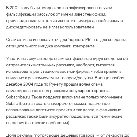
В 2004 году были неоднократно зафиксированы случаи
фальсификации рассылок от имени известных фирм,
производившиеся с целью испортить имидж данной фирмы и
дискредитировать ее в глазах пользователей.
Спам активно используется для ‘черного PR’, т.е. для создания
отрицательного имиджа компании-конкурента.
Участились случаи, когда спамеры, фальсифицируя сведения об
отправителях/источниках рассылки, наоборот, пытаются
использовать репутацию известной фирмы, чтобы привлечь
внимание к рекламируемым товарам/услугам. В конце ноября —
декабре 2004 года по Рунету прошла волна спама,
замаскированного под рассылки популярного проекта
Subscribe.ru. Такие подделки включали не только упоминание
Subscribe.ru в тексте спамерского письма, незаконное
использование логотипов проекта и так далее; в фальшивых
рассылках также были аккуратно подделаны все технические
сведения (заголовки сообщения).
Доля рекламы ‘потрясающе дешевых товаров’ — от лекарств до