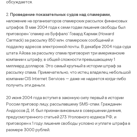
обсуждается.
2.
Проведение показательных судов над спамерами,
наложение на организаторов спамерских рассылок финансовых
штрафов. В мае 2004 года к семи годам лишения свободы был
приговорен ‘спамер из Буффало’ Говард Кармак (Howard
Carmack) за рассылку 850 млн. спамерских сообщений и
подделку адресов электронной почты. В декабре 2004 года суда
штата Айова за рассылку спама приговорил три американские
компании к штрафу, в общей сложности превышающему 1
миллиард долларов. Это самый крупный в истории штраф за
рассылку спама. Примечательно, что истец владелец небольшой
компании CIS Internet Services — даже не надеется когда-либо
получить эти деньги.
20 июня 2004 года вступил в законную силу первый в истории
России приговор лицу, рассылавшему SMS-спам. Гражданин
Андросов Д. И. был признан виновным в совершении деяния,
предусмотренного статьей 273 Уголовного кодекса РФ, и
приговорен к 1 году лишения свободы условно и уплате штрафа в
размере 3000 рублей.