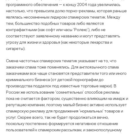
программного обеспечения — к концу 2004 года увеличилась
настолько, что превысила долю порно-рекламы, которая раньше
являлась несомненным лидером спамерских тематик. Между
тем, большинство подобных товаров либо являются
контрафактными (как софт или часы ‘Ролекс’), либо не
соответствуют заявленному названию и могут представлять
угрозу для жизни и здоровья (как некоторые лекарства и
сигареты).
Смена частотных спамерских тематик указывает на то, что
заказчики спама тоже поменялись. Для англоязычного спама
заказчиками все чаще становятся представители того или иного
криминального бизнеса (от детской порнографии до
производства подделок под известные торговые марки). В
России же использование ‘сомнительных’ способов рекламы
пока не считается фактором, существенно влияющим на имидж и
репутацию компании, поэтому малый бизнес активно использует
спамерскую рекламу для продвижения ‘нормальных’ товаров и
услуг. Скорее всего, так не будет продолжаться вечно,
поскольку постепенно формируется негативное отношение
пользователей к спамерским рассылкам, и законопослушному