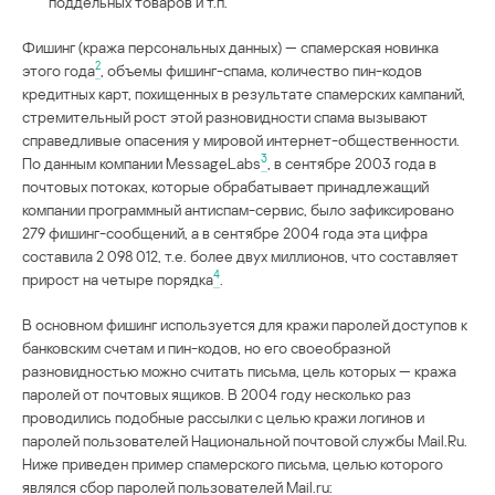
поддельных товаров и т.п.
Фишинг (кража персональных данных) — спамерская новинка
2
этого года
, объемы фишинг-спама, количество пин-кодов
кредитных карт, похищенных в результате спамерских кампаний,
стремительный рост этой разновидности спама вызывают
справедливые опасения у мировой интернет-общественности.
3
По данным компании MessageLabs
, в сентябре 2003 года в
почтовых потоках, которые обрабатывает принадлежащий
компании программный антиспам-сервис, было зафиксировано
279 фишинг-сообщений, а в сентябре 2004 года эта цифра
составила 2 098 012, т.е. более двух миллионов, что составляет
4
прирост на четыре порядка
.
В основном фишинг используется для кражи паролей доступов к
банковским счетам и пин-кодов, но его своеобразной
разновидностью можно считать письма, цель которых — кража
паролей от почтовых ящиков. В 2004 году несколько раз
проводились подобные рассылки с целью кражи логинов и
паролей пользователей Национальной почтовой службы Mail.Ru.
Ниже приведен пример спамерского письма, целью которого
являлся сбор паролей пользователей Mail.ru: