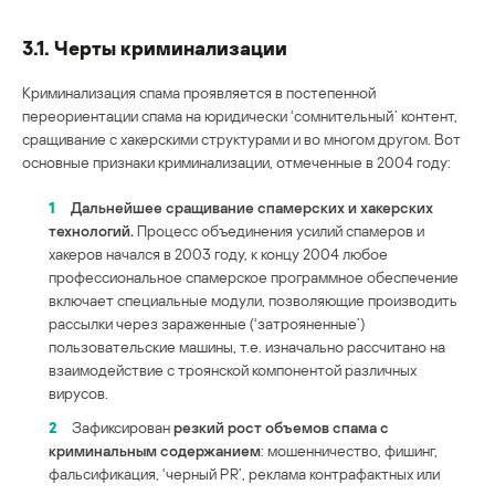
3.1. Черты криминализации
Криминализация спама проявляется в постепенной
переориентации спама на юридически ‘сомнительный’ контент,
сращивание с хакерскими структурами и во многом другом. Вот
основные признаки криминализации, отмеченные в 2004 году:
1
Дальнейшее сращивание спамерских и хакерских
технологий.
Процесс объединения усилий спамеров и
хакеров начался в 2003 году, к концу 2004 любое
профессиональное спамерское программное обеспечение
включает специальные модули, позволяющие производить
рассылки через зараженные (‘затрояненные’)
пользовательские машины, т.е. изначально рассчитано на
взаимодействие с троянской компонентой различных
вирусов.
2
Зафиксирован
резкий рост объемов спама с
криминальным содержанием
: мошенничество, фишинг,
фальсификация, ‘черный PR’, реклама контрафактных или