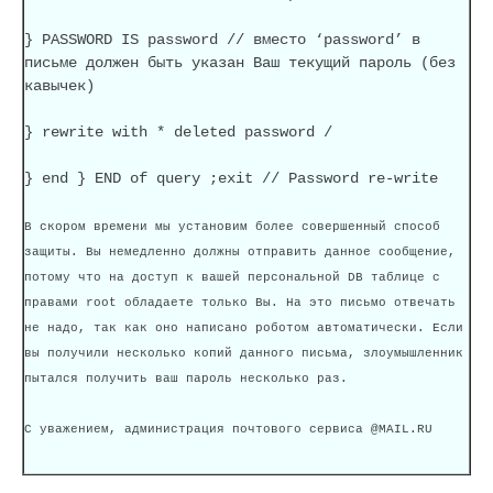
} PASSWORD IS password // вместо ‘password’ в
письме должен быть указан Ваш текущий пароль (без
кавычек)
} rewrite with * deleted password /
} end } END of query ;exit // Password re-write
В скором времени мы установим более совершенный способ
защиты. Вы немедленно должны отправить данное сообщение,
потому что на доступ к вашей персональной DB таблице с
правами root обладаете только Вы. На это письмо отвечать
не надо, так как оно написано роботом автоматически. Если
вы получили несколько копий данного письма, злоумышленник
пытался получить ваш пароль несколько раз.
С уважением, администрация почтового сервиса @MAIL.RU