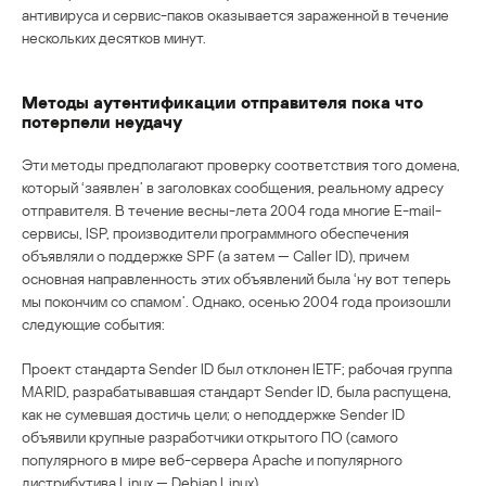
антивируса и сервис-паков оказывается зараженной в течение
нескольких десятков минут.
Методы аутентификации отправителя пока что
потерпели неудачу
Эти методы предполагают проверку соответствия того домена,
который ‘заявлен’ в заголовках сообщения, реальному адресу
отправителя. В течение весны-лета 2004 года многие E-mail-
сервисы, ISP, производители программного обеспечения
объявляли о поддержке SPF (а затем — Caller ID), причем
основная направленность этих объявлений была ‘ну вот теперь
мы покончим со спамом’. Однако, осенью 2004 года произошли
следующие события:
Проект стандарта Sender ID был отклонен IETF; рабочая группа
MARID, разрабатывавшая стандарт Sender ID, была распущена,
как не сумевшая достичь цели; о неподдержке Sender ID
объявили крупные разработчики открытого ПО (самого
популярного в мире веб-сервера Apache и популярного
дистрибутива Linux — Debian Linux).