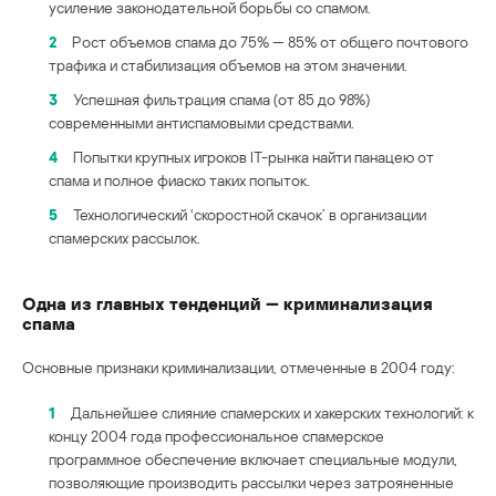
усиление законодательной борьбы со спамом.
2
Рост объемов спама до 75% — 85% от общего почтового
трафика и стабилизация объемов на этом значении.
3
Успешная фильтрация спама (от 85 до 98%)
современными антиспамовыми средствами.
4
Попытки крупных игроков IT-рынка найти панацею от
спама и полное фиаско таких попыток.
5
Технологический ‘скоростной скачок’ в организации
спамерских рассылок.
Одна из главных тенденций — криминализация
спама
Основные признаки криминализации, отмеченные в 2004 году:
1
Дальнейшее слияние спамерских и хакерских технологий: к
концу 2004 года профессиональное спамерское
программное обеспечение включает специальные модули,
позволяющие производить рассылки через затрояненные