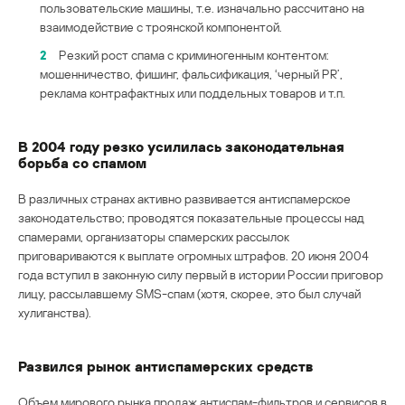
пользовательские машины, т.е. изначально рассчитано на
взаимодействие с троянской компонентой.
2
Резкий рост спама с криминогенным контентом:
мошенничество, фишинг, фальсификация, ‘черный PR’,
реклама контрафактных или поддельных товаров и т.п.
В 2004 году резко усилилась законодательная
борьба со спамом
В различных странах активно развивается антиспамерское
законодательство; проводятся показательные процессы над
спамерами, организаторы спамерских рассылок
приговариваются к выплате огромных штрафов. 20 июня 2004
года вступил в законную силу первый в истории России приговор
лицу, рассылавшему SMS-спам (хотя, скорее, это был случай
хулиганства).
Развился рынок антиспамерских средств
Объем мирового рынка продаж антиспам-фильтров и сервисов в