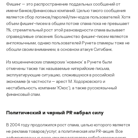
Фишинг — это распространение поддельных сообщений от
имени банков/финансовых компаний. Целью такого сообщения
является сбор логинов/паролей/пин-кодов пользователей. Хотя
объем фишинг-писем в общем потоке спама пока не превышает
1%, стремительный рост этой разновидности спама вызывает
справедливые опасения. Большинство фишинг-писем являются
англоязычными, однако пользователей Рунета спамеры тоже не
обошли своим вниманием, в основном атакуя Ситибанк.
Из мошеннических спамерских ‘новинок’ в Рунете были
отмечены также так называемые нигерийские письма,
эксплуатирующие ситуацию, сложившуюся в российской
экономике (в частности — арест М. Ходорковского и
нестабильность компании ‘Юкос’), а также русскоязычный
финансовый спам.
Политический и черный PR набрал силу
В 2004 году продолжился рост спама, целью которого является
не реклама товаров/услуг, а политическая или PR-акция. Все
зафиксированные рассылки представляли собой классические