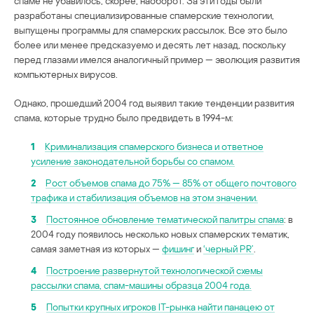
спаме не убавилось, скорее, наоборот. За эти годы были
разработаны специализированные спамерские технологии,
выпущены программы для спамерских рассылок. Все это было
более или менее предсказуемо и десять лет назад, поскольку
перед глазами имелся аналогичный пример — эволюция развития
компьютерных вирусов.
Однако, прошедший 2004 год выявил такие тенденции развития
спама, которые трудно было предвидеть в 1994-м:
1
Криминализация спамерского бизнеса и ответное
усиление законодательной борьбы со спамом.
2
Рост объемов спама до 75% — 85% от общего почтового
трафика и стабилизация объемов на этом значении.
3
Постоянное обновление тематической палитры спама
: в
2004 году появилось несколько новых спамерских тематик,
самая заметная из которых —
фишинг
и
‘черный PR’
.
4
Построение развернутой технологической схемы
рассылки спама, спам-машины образца 2004 года.
5
Попытки крупных игроков IT-рынка найти панацею от