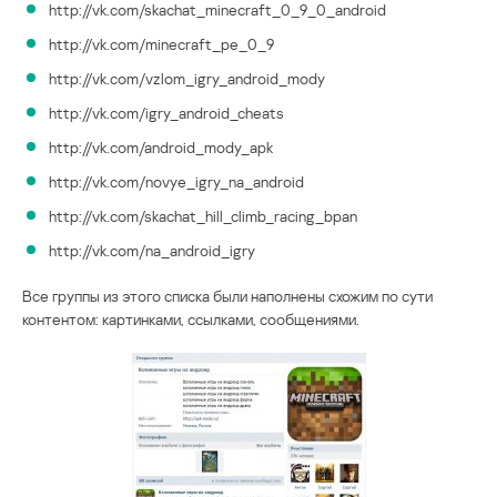
http://vk.com/skachat_minecraft_0_9_0_android
http://vk.com/minecraft_pe_0_9
http://vk.com/vzlom_igry_android_mody
http://vk.com/igry_android_cheats
http://vk.com/android_mody_apk
http://vk.com/novye_igry_na_android
http://vk.com/skachat_hill_climb_racing_bpan
http://vk.com/na_android_igry
Все группы из этого списка были наполнены схожим по сути
контентом: картинками, ссылками, сообщениями.