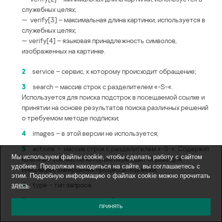
служебных целях;
— verify[3] – максимальная длина картинки, используется в
служебных целях;
— verify[4] – языковая принадлежность символов,
изображенных на картинке.
2
service – сервис, к которому происходит обращение;
3
search – массив строк с разделителем «-S-«.
Используется для поиска подстрок в посещаемой ссылке и
принятии на основе результатов поиска различных решений
о требуемом методе подписки;
4
images – в этой версии не используется;
5
actions — массив строк с разделителем «-S-«. Содержит
Мы используем файлы cookie, чтобы сделать работу с сайтом
конечные ссылки, по которым переходит сервис для
удобнее. Продолжая находиться на сайте, вы соглашаетесь с
инициации/завершения процесса подписки;
этим. Подробную информацию о файлах cookie можно прочитать
6
type – тип запроса;
здесь
.
7
source – отвечает за необходимость отправления
ПРИНЯТЬ
исходного кода страницы на сервер киберпреступников;