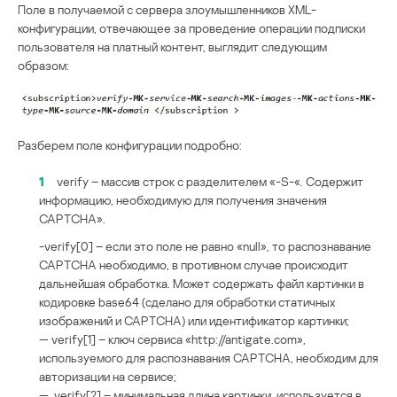
Поле в получаемой с сервера злоумышленников XML-
конфигурации, отвечающее за проведение операции подписки
пользователя на платный контент, выглядит следующим
образом:
Разберем поле конфигурации подробно:
1
verify – массив строк с разделителем «-S-«. Содержит
информацию, необходимую для получения значения
CAPTCHA».
-verify[0] – если это поле не равно «null», то распознавание
CAPTCHA необходимо, в противном случае происходит
дальнейшая обработка. Может содержать файл картинки в
кодировке base64 (сделано для обработки статичных
изображений и CAPTCHA) или идентификатор картинки;
— verify[1] – ключ сервиса «http://antigate.com»,
используемого для распознавания CAPTCHA, необходим для
авторизации на сервисе;
— verify[2] – минимальная длина картинки, используется в