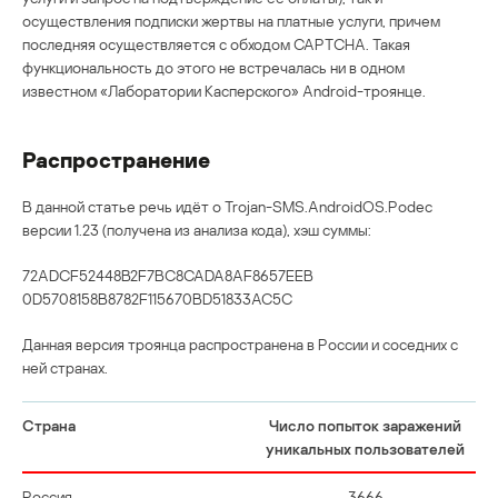
осуществления подписки жертвы на платные услуги, причем
последняя осуществляется с обходом CAPTCHA. Такая
функциональность до этого не встречалась ни в одном
известном «Лаборатории Касперского» Android-троянце.
Распространение
В данной статье речь идёт о Trojan-SMS.AndroidOS.Podec
версии 1.23 (получена из анализа кода), хэш суммы:
72ADCF52448B2F7BC8CADA8AF8657EEB
0D5708158B8782F115670BD51833AC5C
Данная версия троянца распространена в России и соседних с
ней странах.
Страна
Число попыток заражений
уникальных пользователей
Россия
3666