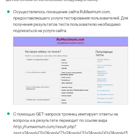
Осуществлялось посещение сайта RuMaximum.com,
предоставляющего услуги тестирования пользователей. Для
получения результатов теста пользователю необходимо
подписаться на услуги сайта.
С помощью GET-запроса троянец имитирует ответы на
вопросы и в результате переходит по ссылке вида
http://rumaximum.com/result.php?
test=0&reply[1]=0&reply[2]=0&reply[3]=0&reply[4]=0&reply[5