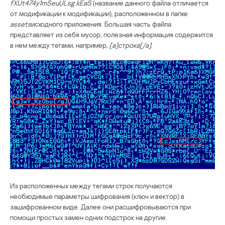
fXUt474y1mSeuULsg.kEaS
(название данного файла отличается
от модификации к модификации), расположенном в папке
assets
исходного приложения. Большая часть файла
представляет из себя мусор; полезная информация содержится
в нем между тегами, например,
[a]строка[/a]
.
Из расположенных между тегами строк получаются
необходимые параметры шифрования (ключ и вектор) в
зашифрованном виде. Далее они расшифровываются при
помощи простых замен одних подстрок на другие.