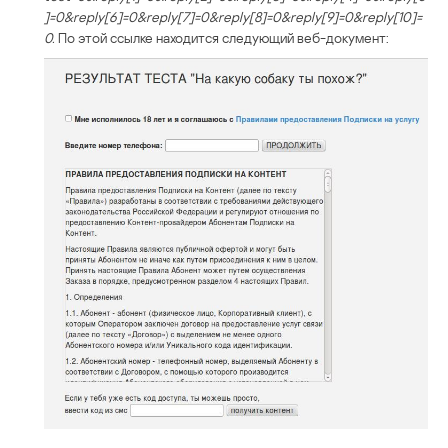
]=0&reply[6]=0&reply[7]=0&reply[8]=0&reply[9]=0&reply[10]=
0.
По этой ссылке находится следующий веб-документ: