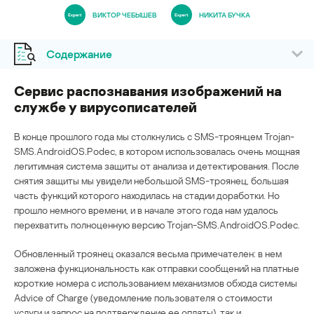
ВИКТОР ЧЕБЫШЕВ
НИКИТА БУЧКА
Содержание
Сервис распознавания изображений на
службе у вирусописателей
В конце прошлого года мы столкнулись с SMS-троянцем Trojan-
SMS.AndroidOS.Podec, в котором использовалась очень мощная
легитимная система защиты от анализа и детектирования. После
снятия защиты мы увидели небольшой SMS-троянец, большая
часть функций которого находилась на стадии доработки. Но
прошло немного времени, и в начале этого года нам удалось
перехватить полноценную версию Trojan-SMS.AndroidOS.Podec.
Обновленный троянец оказался весьма примечателен: в нем
заложена функциональность как отправки сообщений на платные
короткие номера с использованием механизмов обхода системы
Advice of Charge (уведомление пользователя о стоимости
услуги и запрос на подтверждение ее оплаты), так и