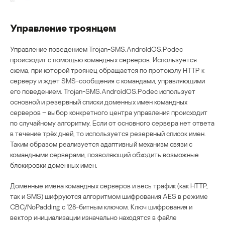
Управление троянцем
Управление поведением Trojan-SMS.AndroidOS.Podec
происходит с помощью командных серверов. Используется
схема, при которой троянец обращается по протоколу HTTP к
серверу и ждет SMS-сообщения с командами, управляющими
его поведением. Trojan-SMS.AndroidOS.Podec использует
основной и резервный списки доменных имен командных
серверов – выбор конкретного центра управления происходит
по случайному алгоритму. Если от основного сервера нет ответа
в течение трёх дней, то используется резервный список имен.
Таким образом реализуется адаптивный механизм связи с
командными серверами, позволяющий обходить возможные
блокировки доменных имен.
Доменные имена командных серверов и весь трафик (как HTTP,
так и SMS) шифруются алгоритмом шифрования AES в режиме
CBC/NoPadding с 128-битным ключом. Ключ шифрования и
вектор инициализации изначально находятся в файле