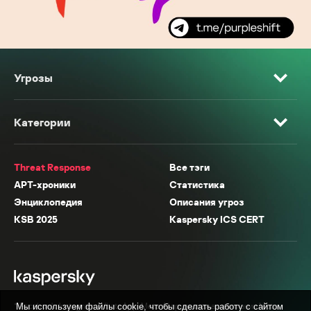
Угрозы
Категории
Threat Response
Все тэги
APT-хроники
Статистика
Энциклопедия
Описания угроз
KSB 2025
Kaspersky ICS CERT
* Facebook, Instagram, WhatsApp, Meta AI принадлежат компании Meta,
Мы используем файлы cookie, чтобы сделать работу с сайтом