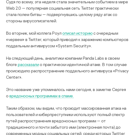
Судя по всему, эта неделя стала значительным событием в мире
Web 2.0 — популярная социальная сеть Twitter практически
стала полем битвы — подвергнувшись целому ряду атак со
стороны вирусописателей.
Во вторник, мой коллега Роул
описал историю
с очередным
«червем» в Twitter, который приводил к заражению компьютеров
поддельным антивирусом «System Security».
На следующий день, аналитики компании Panda Labs в своем
блоге
рассказали
о практически идентичной атаке. В том случае
происходило распространение поддельного антивируса «Privacy
Center».
Это название уже упоминалось нами сегодня, в заметке Сергея
о
вредоносных программах в спаме.
Таким образом, мы видим, что проходит массированная атака на
пользователей и киберпреступники используют полный спектр
путей распространения вредоносных программ — от
традиционного и почти забытого ими (электронная почта) до
современных модных социальных сетей, среди которых Twitter