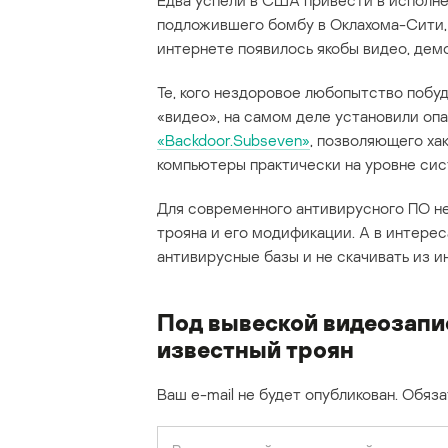
Едва успели в США привести в исполне
подложившего бомбу в Оклахома-Сити, в
интернете появилось якобы видео, дем
Те, кого нездоровое любопытство побуд
«видео», на самом деле установили опа
«Backdoor.Subseven»
, позволяющего ха
компьютеры практически на уровне си
Для современного антивирусного ПО не
трояна и его модификации. А в интерес
антивирусные базы и не скачивать из 
Под вывеской видеозапи
известный троян
Ваш e-mail не будет опубликован.
Обяза