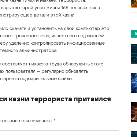
ние казнь Тимоти Маквея, террориста,
зрыв которой унес жизни 168 человек, как в
онстрирующее детали этой казни.
ило скачать и установить на свой компьютер это
сного троянского коня, известного под именем
керу удаленно контролировать инфицированные
стемного администратора.
 составляет никакого труда обнаружить этого
ах пользователя — регулярно обновлять
интернета подозрительные файлы.
си казни террориста притаился
тельные поля помечены
*