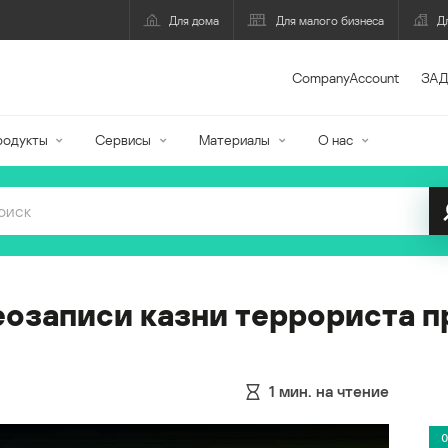
Для дома
Для малого бизнеса
Д
CompanyAccount
ЗАД
родукты
Сервисы
Материалы
О нас
еозаписи казни террориста п
1
мин. на чтение