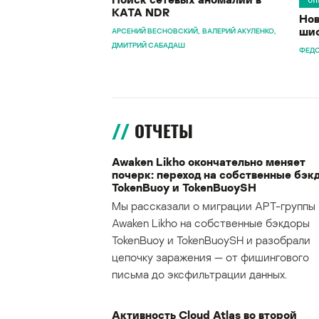
KATA NDR
Нов
шиф
АРСЕНИЙ ВЕСНОВСКИЙ
ВАЛЕРИЙ АКУЛЕНКО
ДМИТРИЙ САБАДАШ
ФЕДО
ОТЧЕТЫ
Awaken Likho окончательно меняет
почерк: переход на собственные бэк
TokenBuoy и TokenBuoySH
Мы рассказали о миграции APT-группы
Awaken Likho на собственные бэкдоры
TokenBuoy и TokenBuoySH и разобрали
цепочку заражения — от фишингового
письма до эксфильтрации данных.
Активность Cloud Atlas во второй