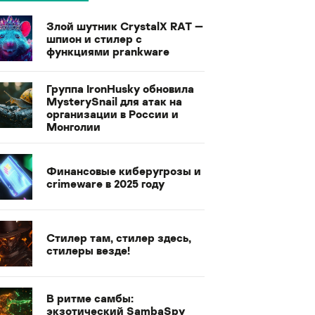
Злой шутник CrystalX RAT —
шпион и стилер с
функциями prankware
Группа IronHusky обновила
MysterySnail для атак на
организации в России и
Монголии
Финансовые киберугрозы и
crimeware в 2025 году
Стилер там, стилер здесь,
стилеры везде!
В ритме самбы:
экзотический SambaSpy