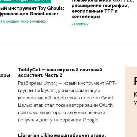
расширение географии,
ый инструмент Toy Ghouls:
неописанные TTP и
ровальщик GenieLocker
контейнеры
Р СИНИЦЫН
ЯНИС ЗИНЧЕНКО
KASPERSKY
ToddyCat — ваш скрытый почтовый
доры
ассистент. Часть 2
Разбираем Umbrij — новый инструмент APT-
группы ToddyCat для компрометации
корпоративной переписки в сервисе Gmail.
Целью атак стал токен авторизации OAuth,
при помощи которого злоумышленники
получали доступ к сервисам Google.
Librarian Likho масштабирует атаки: