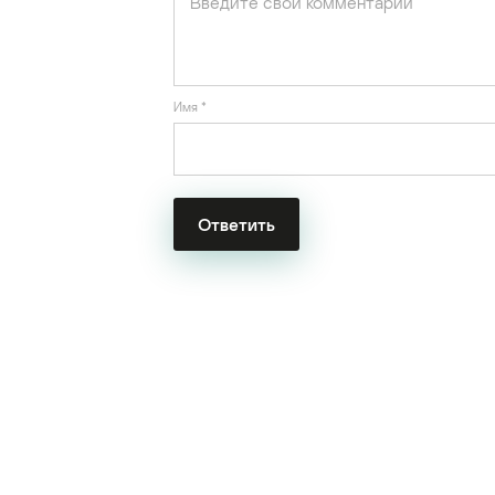
Имя
*