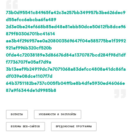
73b0d95541c84965fa42c3e257bb349957b3be626dec9
d55efcc6ebcba6fa489
2d3e0be24ef668b85ed48e81ebb50dce50612fb8dce96
879f80306701bc41614
ae3b4f296957ee0a208003569647f04e585775be1f3992
921af996b320cf520b
0fde4c72038189e3d86676d84a1370787bcd284f98d1df
f7736707fe05af7d9a
3b13eef9b24919dc7e7071068a83defcc4808a41dc86fa
df039e08dce1107f7d
64b3751182be737c005fb04ffbe8b4dfe5930ed46066e
87a9f6344de1d9985b8
БОТНЕТЫ
УЯЗВИМОСТИ И ЭКСПЛОЙТЫ
ВЗЛОМЫ ВЕБ-САЙТОВ
ВРЕДОНОСНЫЕ ПРОГРАММЫ