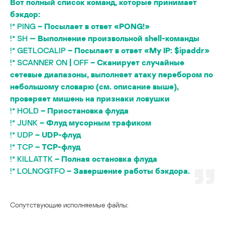
Вот полный список команд, которые принимает
бэкдор:
!*
PING
– Посылает в ответ «PONG!»
!* SH
— Выполнение произвольной shell-команды
!* GETLOCALIP
– Посылает в ответ «My IP: $ipaddr»
!* SCANNER ON
|
OFF
– Сканирует случайные
сетевые диапазоны, выполняет атаку перебором по
небольшому словарю (см. описание выше),
проверяет мишень на признаки ловушки
!* HOLD
– Приостановка флуда
!* JUNK
– Флуд мусорным трафиком
!* UDP
– UDP-флуд
!* TCP
– TCP-флуд
!* KILLATTK
– Полная остановка флуда
!* LOLNOGTFO
– Завершение работы бэкдора.
Сопутствующие исполняемые файлы: