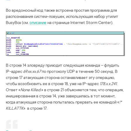
Во вредоносный код также встроена простая программа для
распознавания систем-ловушек, использующая набор утилит
BusyBox (см.
описание
на странице Internet Storm Center).
В строке 14 зловреду приходит следующая команда – флудить
IP-адрес
69.xx.xx.67
по протоколу UDP в течение 50 секунд. В
строке 17 атакующая сторона останавливает эту операцию,
чтобы возобновить ее в строке 18, уже на IP-адрес
178.x.x.241
.
Ответ «
None Killed.
» в строке 21 объясняется тем, что операция,
инициированная в строке 14, уже завершилась в тот момент,
когда атакующая сторона попыталась прервать ее командой «
!*
KILLATTK
» в строке 17.