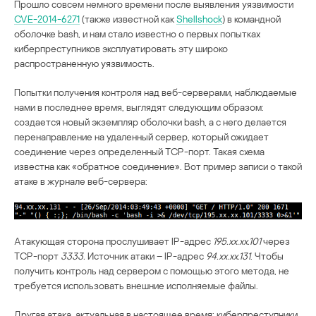
Прошло совсем немного времени после выявления уязвимости
CVE-2014-6271
(также известной как
Shellshock
) в командной
оболочке bash, и нам стало известно о первых попытках
киберпреступников эксплуатировать эту широко
распространенную уязвимость.
Попытки получения контроля над веб-серверами, наблюдаемые
нами в последнее время, выглядят следующим образом:
создается новый экземпляр оболочки bash, а с него делается
перенаправление на удаленный сервер, который ожидает
соединение через определенный TCP-порт. Такая схема
известна как «обратное соединение». Вот пример записи о такой
атаке в журнале веб-сервера:
Атакующая сторона прослушивает IP-адрес
195.xx.xx.101
через
TCP-порт
3333.
Источник атаки – IP-адрес
94.xx.xx.131
. Чтобы
получить контроль над сервером с помощью этого метода, не
требуется использовать внешние исполняемые файлы.
Другая атака, актуальная в настоящее время: киберпреступники