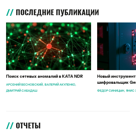
ПОСЛЕДНИЕ ПУБЛИКАЦИИ
Поиск сетевых аномалий в KATA NDR
Новый инструмент 
шифровальщик Gen
АРСЕНИЙ ВЕСНОВСКИЙ
ВАЛЕРИЙ АКУЛЕНКО
ДМИТРИЙ САБАДАШ
ФЕДОР СИНИЦЫН
ЯНИС 
ОТЧЕТЫ