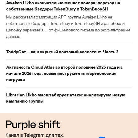
Awaken Likho окончательно меняет почерк: переход на
собственные бэкдоры TokenBuoy и TokenBuoySH
Мы рассказали о миграции APT-группы Awaken Likho на
собственные бэкдоры TokenBuoy и TokenBuoySH и разобрали
цепочку заражения — от фишингового письма до эксфильтрации
данных.
ToddyCat — ваш скрытый почтовый ассистент. Часть 2
Активность Cloud Atlas во второй половине 2025 года и в
начале 2026 года: новые инструменты и вредоносная
нагрузка
Librarian Likho масштабирует атаки: анализируем новую
кампанию группы