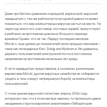
Даже при беглом сравнении очередной, апрельской, вирусной
«двадцатки» с тем же рейтингом полугодовой давности может
показаться, что мир компьютерных вирусов застыл на месте. Уж
чересчур много его участников, почтовых червей, присутствует
в рейтинге на протяжении довольно большого периода
времени.Однако, это не так. Лидеру последних месяцев,
Mytob.c, еще далеко до показателей своих предшественников –
таких как легендарные Klez, Sobig или Mydoom.a. Им удавалось
держать пользователей электронной почты в постоянном
напряжении на протяжении нескольких лет кряду.
И, хотя «двадцатка» представлена, в основном, различными
вариантами Mytob, другие вирусные семейства не собираются
уходить в тень и ведут непрерывную борьбу за компьютеры
пользователей.
С точки зрения вирусной статистики, апрель 2006 года
интересен тем, что в этом месяце наконец-то произошло давно
ожидаемое и прогнозируемое аналитиками «Лаборатории