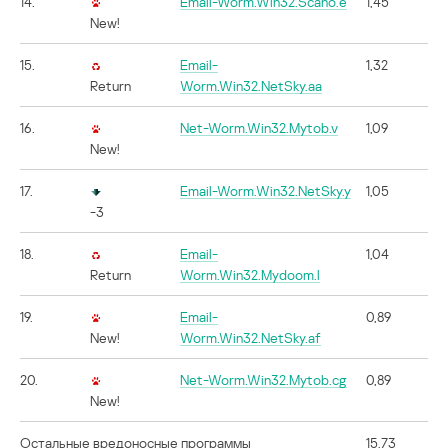
14.
Email-Worm.Win32.Scano.e
1,45
New!
15.
Email-
1,32
Return
Worm.Win32.NetSky.aa
16.
Net-Worm.Win32.Mytob.v
1,09
New!
17.
Email-Worm.Win32.NetSky.y
1,05
-3
18.
Email-
1,04
Return
Worm.Win32.Mydoom.l
19.
Email-
0,89
New!
Worm.Win32.NetSky.af
20.
Net-Worm.Win32.Mytob.cg
0,89
New!
Остальные вредоносные программы
15,73