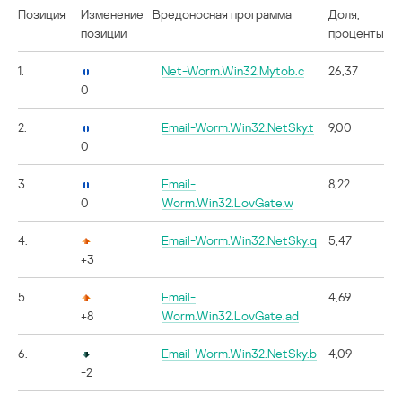
Позиция
Изменение
Вредоносная программа
Доля,
позиции
проценты
1.
Net-Worm.Win32.Mytob.c
26,37
0
2.
Email-Worm.Win32.NetSky.t
9,00
0
3.
Email-
8,22
0
Worm.Win32.LovGate.w
4.
Email-Worm.Win32.NetSky.q
5,47
+3
5.
Email-
4,69
+8
Worm.Win32.LovGate.ad
6.
Email-Worm.Win32.NetSky.b
4,09
-2