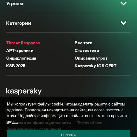
Угрозы
Категории
Threat Response
Все тэги
APT-хроники
Статистика
Энциклопедия
Описания угроз
KSB 2025
Kaspersky ICS CERT
* Facebook, Instagram, WhatsApp, Meta AI принадлежат компании Meta,
Мы используем файлы cookie, чтобы сделать работу с сайтом
признанной экстремистской организацией в России.
удобнее. Продолжая находиться на сайте, вы соглашаетесь с
© АО «Лаборатория Касперского», 2026.
этим. Подробную информацию о файлах cookie можно прочитать
здесь
.
Политика конфиденциальности
Terms of use
Лицензионное соглашение
ПРИНЯТЬ