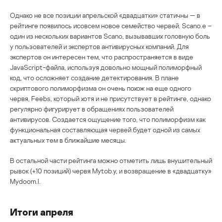
Однако не все позиции апрельской «двадцатки» статичны — в
рейтинге появилось исовсем новое семейство червей. Scano.e –
один из нескольких вариантов Scano, вызывавших головную боль
у пользователей и экспертов антивирусных компаний. Для
экспертов он интересен тем, что распространяется в виде
JavaScript-файла, используя довольно мощный полиморфный
код, что осложняет создание детектирования. В плане
скриптового полиморфизма он очень похож на еще одного
червя, Feebs, который хотя и не присутствует в рейтинге, однако
регулярно фигурирует в обращениях пользователей
антивирусов. Создается ощущение того, что полиморфизм как
функциональная составляющая червей будет одной из самых
актуальных тем в ближайшие месяцы.
В остальной части рейтинга можно отметить лишь внушительный
рывок (+10 позиций) червя Mytob.y, и возвращение в «двадцатку»
Mydoom.l.
Итоги апреля