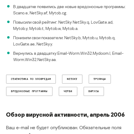
В двадцатке появились две новые вредоносные программы:
Scano.e, NetSky.af, Mytob.cg.
Повысили свой рейтинг: NetSky NetSky.q, LovGate.ad,
Mytob.y, Mytob.t, Mytob.w, Mytob.a.
Понизили свои показатели: NetSky.b, Mytob.u, Mytob.q,
LovGate.ae, NetSky.y.
Вернулись в двадцатку:Email-Worm.Win32.Mydoom.l, Email-
Worm.Win32.NetSky.aa.
СТАТИСТИКА ПО ЗЛОВРЕДАМ
NETSKY
ТРОЯНЦЫ
ВРЕДОНОСНЫЕ ПРОГРАММЫ
ЧЕРВИ
ВИРУСЫ
Обзор вирусной активности, апрель 2006
Ваш e-mail не будет опубликован.
Обязательные поля