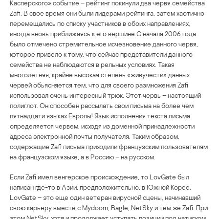
Касперского» событие – рейтинг покинули два червя семейства
Zafi. В свое время они были лидерами рейтинга, затем хаотично
перемещались по списку участников в обоих направлениях,
иногда вновь приближаясь к его вершине.С начала 2006 года
было отмечено стремительное исчезновение данного червя,
которое привело к тому, что сейчас представители данного
семейства не наблюдаются в рельных условиях. Такая
многолетняя, крайне высокая степень «живучести» данных
червей обьясняется тем, что для своего размножения Zafi
использовал очень интересный трюк. Этот червь – настоящий
полиглот. Он способен рассылать свои письма на более чем
пятнадцати языках Европы! Язык исполнения текста письма
определяется червем, исходя из доменной принадлежности
адреса электронной почты получателя. Таким образом,
содержащие Zafi письма приходили французским пользователям
на французском языке, а в Россию – на русском.
Если Zafi имел венгерское происхождение, то LovGate был
написан где-то в Азии, предположительно, в Южной Корее.
LovGate – это еще один ветеран вирусной сцены, начинавший
свою карьеру вместе с Mydoom, Bagle, NetSky и тем же Zafi. При
этом NetSky, хотя и продолжает уступать позиции под натиском