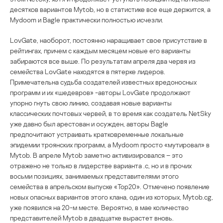
десятков вариантов Mytob, но в статистике все еще держится, а
Mydoom и Bagle практически полностью исчезли.
LovGate, наоборот, постоянно наращивает свое присутствие в
рейтингах, причем с каждым месяцем новые его варианты
забираются все выше. По результатам апреля два червя из
семейства LovGate находятся в пятерке лидеров.
Примечательна судьба создателей известных вредоносных
программ и их «шедевров» -авторы LovGate продолжают
упорно гнуть свою линию, создавая новые варианты
классических почтовых червей, в то время как создатель NetSky
уже давно был арестован и осужден, авторы Bagle
предпочитают устраивать кратковременные локальные
эпидемии троянских программ, а Mydoom просто «мутировал» в
Mytob. В апреле Mytob заметно активизировался – это
отражено не только в лидерстве варианта .с, но и в прочих
восьми позициях, занимаемых представителями этого
семейства в апрельском выпуске «Top20». Отмечено появление
новых опасных вариантов этого клана, один из которых, Mytob.cg,
уже появился на 20-м месте. Вероятно, в мае количество
представителей Mytob в двадцатке вырастет вновь.