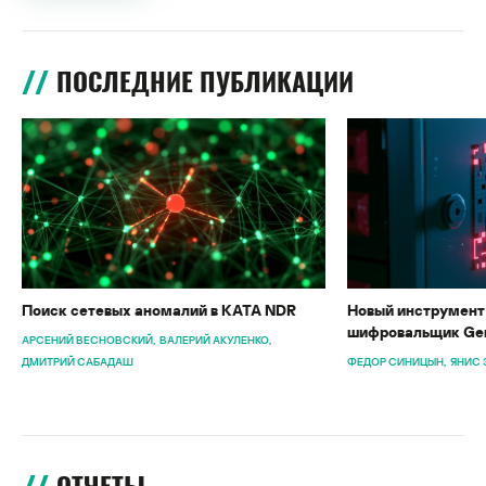
ПОСЛЕДНИЕ ПУБЛИКАЦИИ
Поиск сетевых аномалий в KATA NDR
Новый инструмент 
шифровальщик Gen
АРСЕНИЙ ВЕСНОВСКИЙ
ВАЛЕРИЙ АКУЛЕНКО
ДМИТРИЙ САБАДАШ
ФЕДОР СИНИЦЫН
ЯНИС 