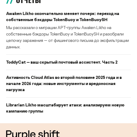
ОТЧЕТЫ
Awaken Likho окончательно меняет почерк: переход на
собственные бэкдоры TokenBuoy и TokenBuoySH
Мы рассказали о миграции APT-группы Awaken Likho на
собственные бэкдоры TokenBuoy и TokenBuoySH и разобрали
цепочку заражения — от фишингового письма до эксфильтрации
данных.
ToddyCat — ваш скрытый почтовый ассистент. Часть 2
Активность Cloud Atlas во второй половине 2025 года и в
начале 2026 года: новые инструменты и вредоносная
нагрузка
Librarian Likho масштабирует атаки: анализируем новую
кампанию группы