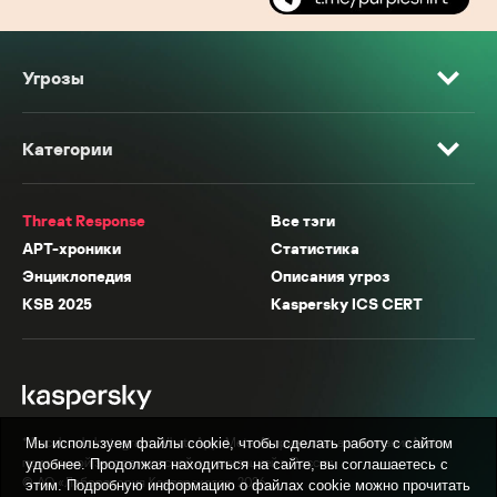
Угрозы
Категории
Threat Response
Все тэги
APT-хроники
Статистика
Энциклопедия
Описания угроз
KSB 2025
Kaspersky ICS CERT
* Facebook, Instagram, WhatsApp, Meta AI принадлежат компании Meta,
Мы используем файлы cookie, чтобы сделать работу с сайтом
признанной экстремистской организацией в России.
удобнее. Продолжая находиться на сайте, вы соглашаетесь с
© АО «Лаборатория Касперского», 2026.
этим. Подробную информацию о файлах cookie можно прочитать