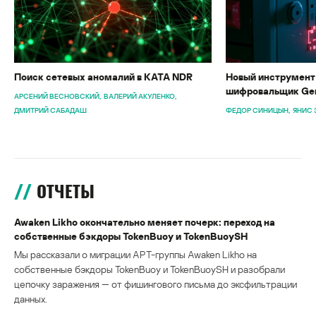
Поиск сетевых аномалий в KATA NDR
Новый инструмент 
шифровальщик Gen
АРСЕНИЙ ВЕСНОВСКИЙ
ВАЛЕРИЙ АКУЛЕНКО
ДМИТРИЙ САБАДАШ
ФЕДОР СИНИЦЫН
ЯНИС 
ОТЧЕТЫ
Awaken Likho окончательно меняет почерк: переход на
собственные бэкдоры TokenBuoy и TokenBuoySH
Мы рассказали о миграции APT-группы Awaken Likho на
собственные бэкдоры TokenBuoy и TokenBuoySH и разобрали
цепочку заражения — от фишингового письма до эксфильтрации
данных.